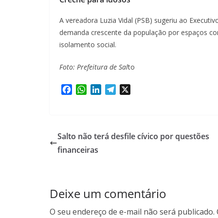
A vereadora Luzia Vidal (PSB) sugeriu ao Executiv
demanda crescente da população por espaços com
isolamento social.
Foto: Prefeitura de Sal
to
F
W
L
T
X
a
h
i
e
c
a
n
l
e
t
k
e
b
s
e
g
Salto não terá desfile cívico por questões
o
A
d
r
financeiras
o
p
I
a
k
p
n
m
Deixe um comentário
O seu endereço de e-mail não será publicado.