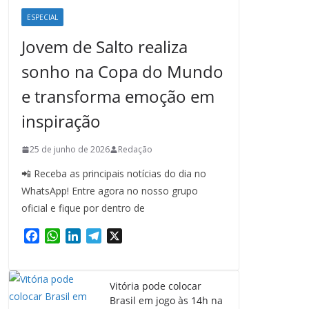
ESPECIAL
Jovem de Salto realiza
sonho na Copa do Mundo
e transforma emoção em
inspiração
25 de junho de 2026
Redação
📲 Receba as principais notícias do dia no
WhatsApp! Entre agora no nosso grupo
oficial e fique por dentro de
F
W
L
T
X
a
h
i
e
c
a
n
l
e
t
k
e
Vitória pode colocar
b
s
e
g
Brasil em jogo às 14h na