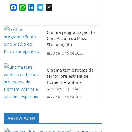
F
W
L
T
X
a
h
i
e
c
a
n
l
e
t
k
e
Confira programação do
b
s
e
g
Cine Araújo do Plaza
o
A
d
r
Shopping Itu
o
p
I
a
k
p
n
m
30 de julho de 2026
Cinema tem estreias de
terror, pré-estreia de
Homem-Aranha e
sessões especiais
22 de julho de 2026
ARTE/LAZER