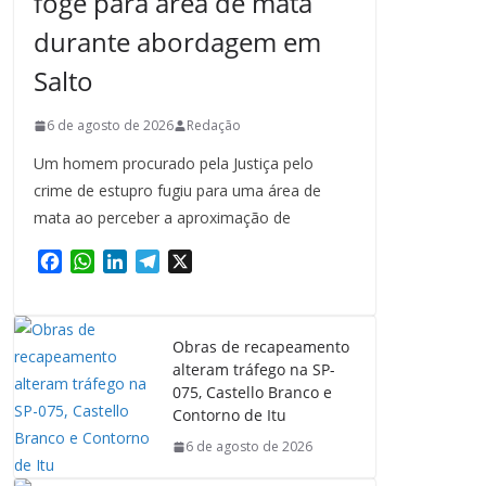
foge para área de mata
durante abordagem em
Salto
6 de agosto de 2026
Redação
Um homem procurado pela Justiça pelo
crime de estupro fugiu para uma área de
mata ao perceber a aproximação de
F
W
L
T
X
a
h
i
e
c
a
n
l
e
t
k
e
Obras de recapeamento
b
s
e
g
alteram tráfego na SP-
o
A
d
r
075, Castello Branco e
o
p
I
a
Contorno de Itu
k
p
n
m
6 de agosto de 2026