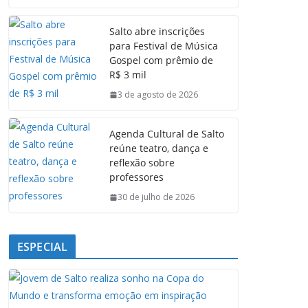
c
a
n
l
e
t
k
e
Salto abre inscrições
b
s
e
g
para Festival de Música
o
A
d
r
Gospel com prêmio de
o
p
I
a
R$ 3 mil
k
p
n
m
3 de agosto de 2026
Agenda Cultural de Salto
reúne teatro, dança e
reflexão sobre
professores
30 de julho de 2026
ESPECIAL