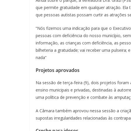
Ainda sobre o parque, a vereadora Dra. Grazi (PSB
que permite gratuidade em qualquer atração. Ela
que pessoas autistas possam curtir as atrações s
“Nós fizemos uma indicação para que o Executiv
pessoas com deficiência do nosso município, sem 
informação, as crianças com deficiência, as pess
bilheteria a gratuidade; vai receber uma pulseira;
nada”
Projetos aprovados
Na sessão de terça-feira (9), dois projetos foram 
ensino municipais e privadas, destinadas à autorr
uma política de prevenção e combate às amputaçõ
A Câmara também aprovou nessa sessão a criação 
supostas irregularidades relacionadas às contrap
Creche para idosos