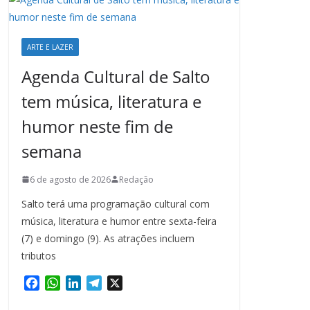
ARTE E LAZER
Agenda Cultural de Salto
tem música, literatura e
humor neste fim de
semana
6 de agosto de 2026
Redação
Salto terá uma programação cultural com
música, literatura e humor entre sexta-feira
(7) e domingo (9). As atrações incluem
tributos
F
W
L
T
X
a
h
i
e