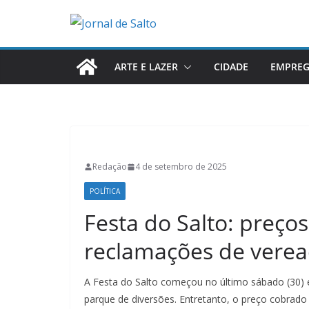
Pular
para
o
conteúdo
ARTE E LAZER
CIDADE
EMPRE
Redação
4 de setembro de 2025
POLÍTICA
Festa do Salto: preç
reclamações de vere
A Festa do Salto começou no último sábado (30) e
parque de diversões. Entretanto, o preço cobrado