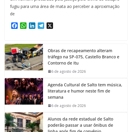
fugiu para uma área de mata ao perceber a aproximação
de
F
W
L
T
X
a
h
i
e
c
a
n
l
e
t
k
e
Obras de recapeamento alteram
b
s
e
g
tráfego na SP-075, Castello Branco e
o
A
d
r
Contorno de Itu
o
p
I
a
k
p
n
m
6 de agosto de 2026
Agenda Cultural de Salto tem música,
literatura e humor neste fim de
semana
6 de agosto de 2026
Alunos da rede estadual de Salto
poderão passar a usar ônibus de
linha após fim de convênio