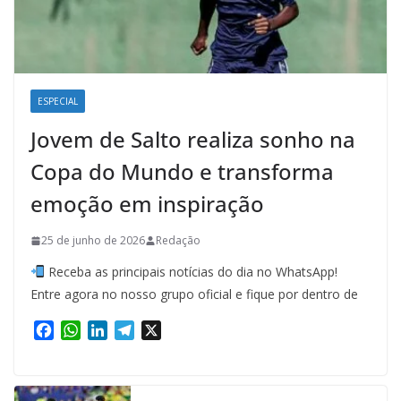
ESPECIAL
Jovem de Salto realiza sonho na
Copa do Mundo e transforma
emoção em inspiração
25 de junho de 2026
Redação
Receba as principais notícias do dia no WhatsApp!
Entre agora no nosso grupo oficial e fique por dentro de
F
W
L
T
X
a
h
i
e
c
a
n
l
e
t
k
e