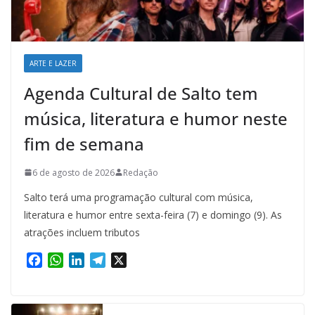
ARTE E LAZER
Agenda Cultural de Salto tem
música, literatura e humor neste
fim de semana
6 de agosto de 2026
Redação
Salto terá uma programação cultural com música,
literatura e humor entre sexta-feira (7) e domingo (9). As
atrações incluem tributos
F
W
L
T
X
a
h
i
e
c
a
n
l
e
t
k
e