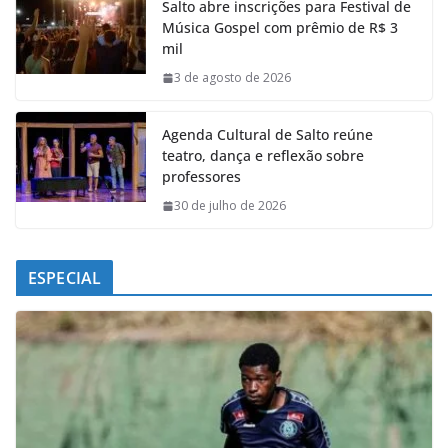
Salto abre inscrições para Festival de
b
s
e
g
Música Gospel com prêmio de R$ 3
o
A
d
r
mil
o
p
I
a
k
p
n
m
3 de agosto de 2026
Agenda Cultural de Salto reúne
teatro, dança e reflexão sobre
professores
30 de julho de 2026
ESPECIAL