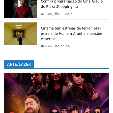
Confira programação do Cine Araújo
b
s
e
g
do Plaza Shopping Itu
o
A
d
r
o
p
I
a
30 de julho de 2026
k
p
n
m
Cinema tem estreias de terror, pré-
estreia de Homem-Aranha e sessões
especiais
22 de julho de 2026
ARTE/LAZER