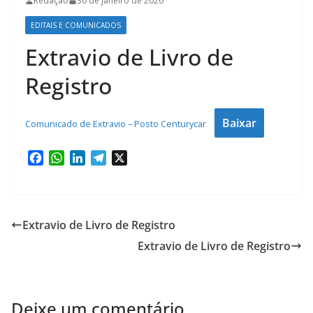
Redação
30 de janeiro de 2026
EDITAIS E COMUNICADOS
Extravio de Livro de
Registro
Baixar
Comunicado de Extravio – Posto Centurycar
F
W
L
T
X
a
h
i
e
c
a
n
l
e
t
k
e
b
s
e
g
Extravio de Livro de Registro
o
A
d
r
Extravio de Livro de Registro
o
p
I
a
k
p
n
m
Deixe um comentário