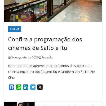
CINEMA
Confira a programação dos
cinemas de Salto e Itu
6 de agosto de 2026
Redação
Quem pretende aproveitar os próximos dias para ir ao
cinema encontra opções em Itu e também em Salto. No
Cine
F
W
L
T
X
a
h
i
e
c
a
n
l
e
t
k
e