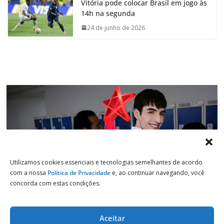
Vitória pode colocar Brasil em jogo às
b
s
e
g
14h na segunda
o
A
d
r
o
p
I
a
24 de junho de 2026
k
p
n
m
Utilizamos cookies essenciais e tecnologias semelhantes de acordo
com a nossa
Política de Privacidade
e, ao continuar navegando, você
concorda com estas condições.
Aceitar