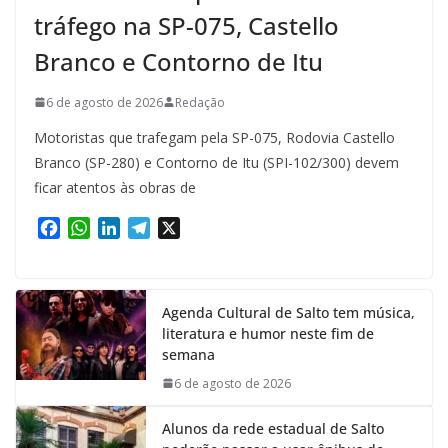
tráfego na SP-075, Castello
Branco e Contorno de Itu
6 de agosto de 2026
Redação
Motoristas que trafegam pela SP-075, Rodovia Castello
Branco (SP-280) e Contorno de Itu (SPI-102/300) devem
ficar atentos às obras de
F
W
L
T
X
a
h
i
e
c
a
n
l
e
t
k
e
Agenda Cultural de Salto tem música,
b
s
e
g
literatura e humor neste fim de
o
A
d
r
semana
o
p
I
a
k
p
n
m
6 de agosto de 2026
Alunos da rede estadual de Salto