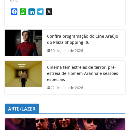
F
W
L
T
X
a
h
i
e
c
a
n
l
e
t
k
e
Confira programação do Cine Araújo
b
s
e
g
do Plaza Shopping Itu
o
A
d
r
o
p
I
a
30 de julho de 2026
k
p
n
m
Cinema tem estreias de terror, pré-
estreia de Homem-Aranha e sessões
especiais
22 de julho de 2026
ARTE/LAZER