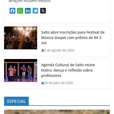
atrações incluem tributos
F
W
L
T
X
a
h
i
e
c
a
n
l
e
t
k
e
Salto abre inscrições para Festival de
b
s
e
g
Música Gospel com prêmio de R$ 3
o
A
d
r
mil
o
p
I
a
k
p
n
m
3 de agosto de 2026
Agenda Cultural de Salto reúne
teatro, dança e reflexão sobre
professores
30 de julho de 2026
ESPECIAL