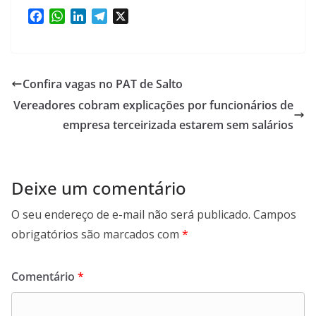
F
W
L
T
X
a
h
i
e
c
a
n
l
e
t
k
e
b
s
e
g
Confira vagas no PAT de Salto
o
A
d
r
Vereadores cobram explicações por funcionários de
o
p
I
a
k
empresa terceirizada estarem sem salários
p
n
m
Deixe um comentário
O seu endereço de e-mail não será publicado.
Campos
obrigatórios são marcados com
*
Comentário
*