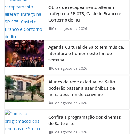
b
s
e
g
Obras de recapeamento alteram
o
A
d
r
tráfego na SP-075, Castello Branco e
o
p
I
a
Contorno de Itu
k
p
n
m
6 de agosto de 2026
Agenda Cultural de Salto tem música,
literatura e humor neste fim de
semana
6 de agosto de 2026
Alunos da rede estadual de Salto
poderão passar a usar ônibus de
linha após fim de convênio
6 de agosto de 2026
Confira a programação dos cinemas
de Salto e Itu
6 de agosto de 2026