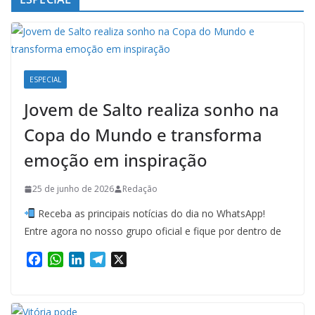
ESPECIAL
Jovem de Salto realiza sonho na
Copa do Mundo e transforma
emoção em inspiração
25 de junho de 2026
Redação
Receba as principais notícias do dia no WhatsApp!
Entre agora no nosso grupo oficial e fique por dentro de
F
W
L
T
X
a
h
i
e
c
a
n
l
e
t
k
e