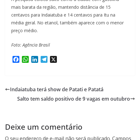
mais barata da região, mantendo distância de 15
centavos para Indaiatuba e 14 centavos para Itu na
média geral. No etanol, também aparece com o menor
preço médio.
Foto: Agência Brasil
F
W
L
T
X
a
h
i
e
c
a
n
l
e
t
k
e
b
s
e
g
Indaiatuba terá show de Patati e Patatá
o
A
d
r
Salto tem saldo positivo de 9 vagas em outubro
o
p
I
a
k
p
n
m
Deixe um comentário
O seu endereço de e-mail não será publicado.
Campos