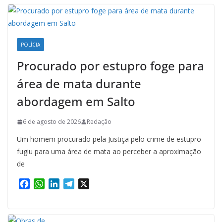
POLÍCIA
Procurado por estupro foge para
área de mata durante
abordagem em Salto
6 de agosto de 2026
Redação
Um homem procurado pela Justiça pelo crime de estupro
fugiu para uma área de mata ao perceber a aproximação
de
F
W
L
T
X
a
h
i
e
c
a
n
l
e
t
k
e