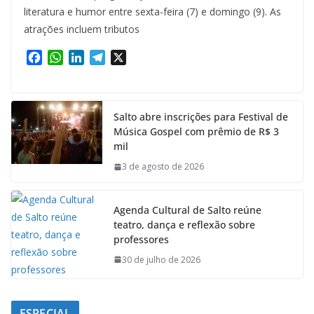
literatura e humor entre sexta-feira (7) e domingo (9). As
atrações incluem tributos
F
W
L
T
X
a
h
i
e
c
a
n
l
e
t
k
e
Salto abre inscrições para Festival de
b
s
e
g
Música Gospel com prêmio de R$ 3
o
A
d
r
mil
o
p
I
a
k
p
n
m
3 de agosto de 2026
Agenda Cultural de Salto reúne
teatro, dança e reflexão sobre
professores
30 de julho de 2026
ESPECIAL