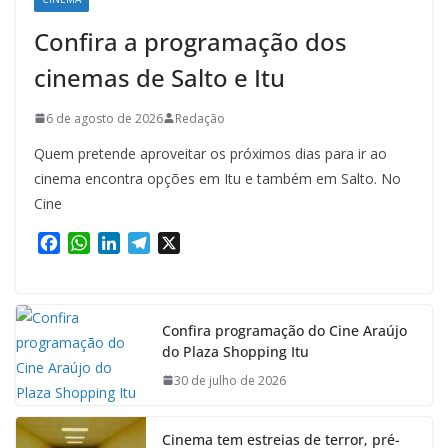
Confira a programação dos
cinemas de Salto e Itu
6 de agosto de 2026
Redação
Quem pretende aproveitar os próximos dias para ir ao
cinema encontra opções em Itu e também em Salto. No
Cine
F
W
L
T
X
a
h
i
e
c
a
n
l
e
t
k
e
b
s
e
g
Confira programação do Cine Araújo
do Plaza Shopping Itu
o
A
d
r
o
p
I
a
30 de julho de 2026
k
p
n
m
Cinema tem estreias de terror, pré-