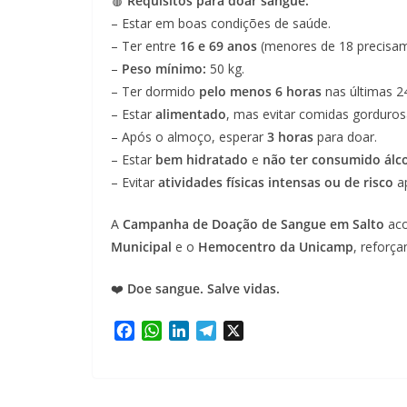
🩸
Requisitos para doar sangue:
– Estar em boas condições de saúde.
– Ter entre
16 e 69 anos
(menores de 18 precisam
–
Peso mínimo:
50 kg.
– Ter dormido
pelo menos 6 horas
nas últimas 2
– Estar
alimentado
, mas evitar comidas gorduros
– Após o almoço, esperar
3 horas
para doar.
– Estar
bem hidratado
e
não ter consumido álc
– Evitar
atividades físicas intensas ou de risco
ap
A
Campanha de Doação de Sangue em Salto
aco
Municipal
e o
Hemocentro da Unicamp
, reforç
❤️
Doe sangue. Salve vidas.
F
W
L
T
X
a
h
i
e
c
a
n
l
e
t
k
e