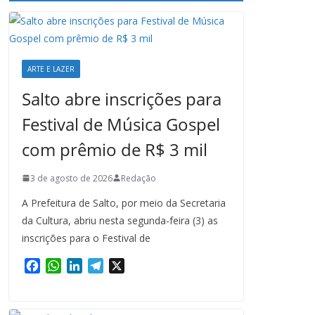
ARTE E LAZER
Salto abre inscrições para
Festival de Música Gospel
com prêmio de R$ 3 mil
3 de agosto de 2026
Redação
A Prefeitura de Salto, por meio da Secretaria
da Cultura, abriu nesta segunda-feira (3) as
inscrições para o Festival de
F
W
L
T
X
a
h
i
e
c
a
n
l
e
t
k
e