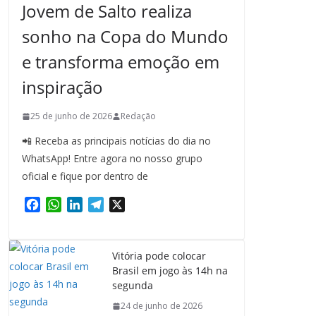
Jovem de Salto realiza
sonho na Copa do Mundo
e transforma emoção em
inspiração
25 de junho de 2026
Redação
📲 Receba as principais notícias do dia no
WhatsApp! Entre agora no nosso grupo
oficial e fique por dentro de
F
W
L
T
X
a
h
i
e
c
a
n
l
e
t
k
e
Vitória pode colocar
b
s
e
g
Brasil em jogo às 14h na
o
A
d
r
segunda
o
p
I
a
24 de junho de 2026
k
p
n
m