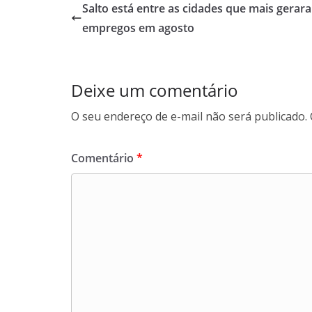
b
s
e
g
Salto está entre as cidades que mais gerar
o
A
d
r
empregos em agosto
o
p
I
a
k
p
n
m
Deixe um comentário
O seu endereço de e-mail não será publicado.
Comentário
*