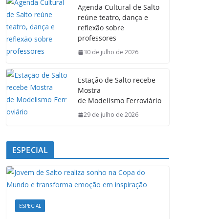
Agenda Cultural de Salto
b
s
e
g
reúne teatro, dança e
o
A
d
r
reflexão sobre
o
p
I
a
professores
k
p
n
m
30 de julho de 2026
Estação de Salto recebe
Mostra
de Modelismo Ferroviário
29 de julho de 2026
ESPECIAL
ESPECIAL