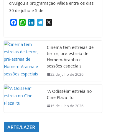
divulgou a programação válida entre os dias
30 de julho e 5 de
F
W
L
T
X
a
h
i
e
c
a
n
l
e
t
k
e
Cinema tem estreias de
b
s
e
g
terror, pré-estreia de
o
A
d
r
Homem-Aranha e
o
p
I
a
sessões especiais
k
p
n
m
22 de julho de 2026
“A Odisséia” estreia no
Cine Plaza Itu
15 de julho de 2026
ARTE/LAZER