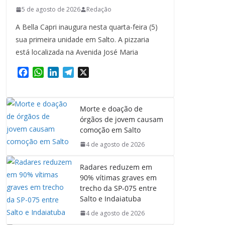
5 de agosto de 2026
Redação
A Bella Capri inaugura nesta quarta-feira (5)
sua primeira unidade em Salto. A pizzaria
está localizada na Avenida José Maria
F
W
L
T
X
a
h
i
e
c
a
n
l
e
t
k
e
Morte e doação de
b
s
e
g
órgãos de jovem causam
o
A
d
r
comoção em Salto
o
p
I
a
4 de agosto de 2026
k
p
n
m
Radares reduzem em
90% vítimas graves em
trecho da SP-075 entre
Salto e Indaiatuba
4 de agosto de 2026