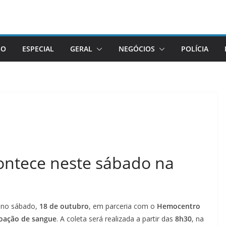
GO
ESPECIAL
GERAL
NEGÓCIOS
POLÍCIA
ontece neste sábado na
á no sábado,
18 de outubro
, em parceria com o
Hemocentro
oação de sangue
. A coleta será realizada a partir das
8h30
, na