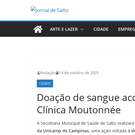
Pular
para
o
conteúdo
ARTE E LAZER
CIDADE
EMPRE
Redação
14 de outubro de 2025
CIDADE
Doação de sangue ac
Clínica Moutonnée
A Secretaria Municipal de Saúde de Salto realizar
da Unicamp de Campinas
, uma ação voltada à
d