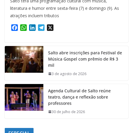
Salto terá uma programação cultural com música,
literatura e humor entre sexta-feira (7) e domingo (9). As
atrações incluem tributos
F
W
L
T
X
a
h
i
e
c
a
n
l
e
t
k
e
Salto abre inscrições para Festival de
b
s
e
g
Música Gospel com prêmio de R$ 3
o
A
d
r
mil
o
p
I
a
k
p
n
m
3 de agosto de 2026
Agenda Cultural de Salto reúne
teatro, dança e reflexão sobre
professores
30 de julho de 2026