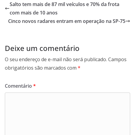
b
s
e
g
Salto tem mais de 87 mil veículos e 70% da frota
o
A
d
r
com mais de 10 anos
o
p
I
a
Cinco novos radares entram em operação na SP-75
k
p
n
m
Deixe um comentário
O seu endereço de e-mail não será publicado.
Campos
obrigatórios são marcados com
*
Comentário
*