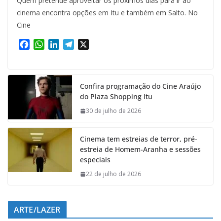
Quem pretende aproveitar os próximos dias para ir ao
cinema encontra opções em Itu e também em Salto. No
Cine
F
W
L
T
X
a
h
i
e
c
a
n
l
e
t
k
e
Confira programação do Cine Araújo
b
s
e
g
do Plaza Shopping Itu
o
A
d
r
o
p
I
a
30 de julho de 2026
k
p
n
m
Cinema tem estreias de terror, pré-
estreia de Homem-Aranha e sessões
especiais
22 de julho de 2026
ARTE/LAZER