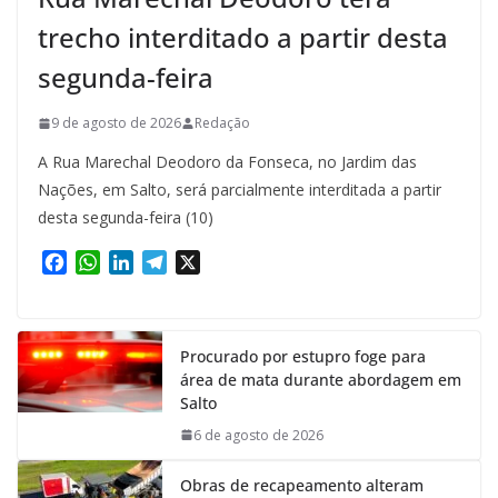
trecho interditado a partir desta
segunda-feira
9 de agosto de 2026
Redação
A Rua Marechal Deodoro da Fonseca, no Jardim das
Nações, em Salto, será parcialmente interditada a partir
desta segunda-feira (10)
F
W
L
T
X
a
h
i
e
c
a
n
l
e
t
k
e
Procurado por estupro foge para
b
s
e
g
área de mata durante abordagem em
o
A
d
r
Salto
o
p
I
a
k
p
n
m
6 de agosto de 2026
Obras de recapeamento alteram