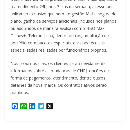
o atendimento 24h, nos 7 dias da semana, acesso ao
aplicativo exclusivo que permite gestão fácil e segura do
plano, ganho de serviços adicionais (inclusos nos planos
ou adquiridos de maneira avulsa) como HBO Max,
Disney+, Telemedicina, dentre outros, ampliação de
portfólio com pacotes especiais, e visitas técnicas
especializadas realizadas por funcionários próprios.
Nos próximos dias, os clientes serão devidamente
informados sobre as mudanças de CNPJ, opções de
forma de pagamento, atendimento, dentre outros
detalhes da nova marca. Os contratos ativos serão
mantidos.
F
W
L
T
X
a
h
i
e
c
a
n
l
e
t
k
e