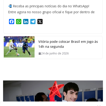
Receba as principais notícias do dia no WhatsApp!
Entre agora no nosso grupo oficial e fique por dentro de
F
W
L
T
X
a
h
i
e
c
a
n
l
e
t
k
e
Vitória pode colocar Brasil em jogo às
b
s
e
g
14h na segunda
o
A
d
r
o
p
I
a
24 de junho de 2026
k
p
n
m