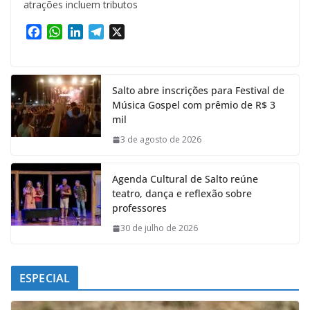
atrações incluem tributos
F
W
L
T
X
a
h
i
e
c
a
n
l
e
t
k
e
Salto abre inscrições para Festival de
b
s
e
g
Música Gospel com prêmio de R$ 3
o
A
d
r
mil
o
p
I
a
k
p
n
m
3 de agosto de 2026
Agenda Cultural de Salto reúne
teatro, dança e reflexão sobre
professores
30 de julho de 2026
ESPECIAL