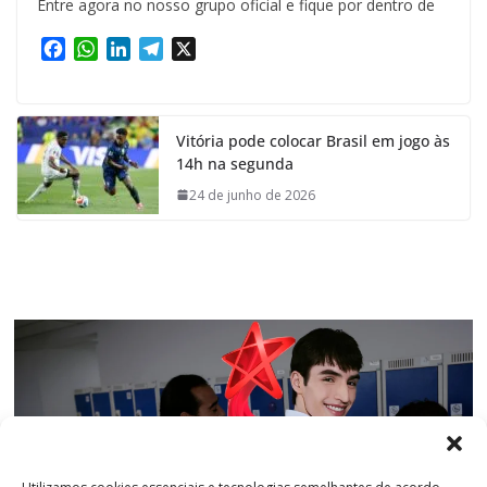
Entre agora no nosso grupo oficial e fique por dentro de
F
W
L
T
X
a
h
i
e
c
a
n
l
e
t
k
e
Vitória pode colocar Brasil em jogo às
b
s
e
g
14h na segunda
o
A
d
r
o
p
I
a
24 de junho de 2026
k
p
n
m