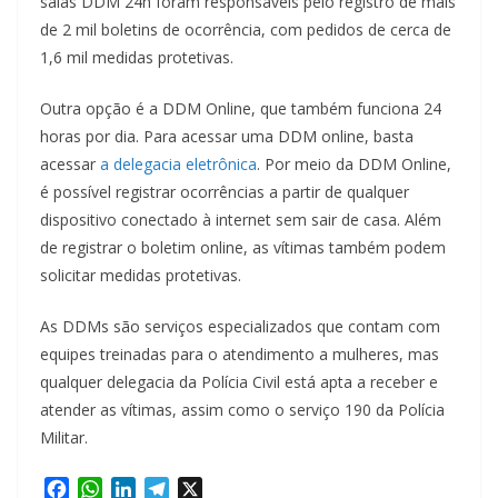
salas DDM 24h foram responsáveis pelo registro de mais
de 2 mil boletins de ocorrência, com pedidos de cerca de
1,6 mil medidas protetivas.
Outra opção é a DDM Online, que também funciona 24
horas por dia. Para acessar uma DDM online, basta
acessar
a delegacia eletrônica
. Por meio da DDM Online,
é possível registrar ocorrências a partir de qualquer
dispositivo conectado à internet sem sair de casa. Além
de registrar o boletim online, as vítimas também podem
solicitar medidas protetivas.
As DDMs são serviços especializados que contam com
equipes treinadas para o atendimento a mulheres, mas
qualquer delegacia da Polícia Civil está apta a receber e
atender as vítimas, assim como o serviço 190 da Polícia
Militar.
F
W
L
T
X