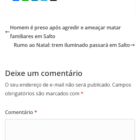
a
h
i
e
c
a
n
l
e
t
k
e
b
s
e
g
Homem é preso após agredir e ameaçar matar
o
A
d
r
familiares em Salto
o
p
I
a
Rumo ao Natal: trem iluminado passará em Salto
k
p
n
m
Deixe um comentário
O seu endereço de e-mail não será publicado.
Campos
obrigatórios são marcados com
*
Comentário
*