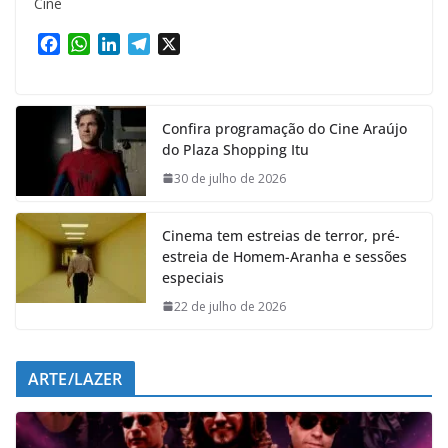
Cine
F
W
L
T
X
a
h
i
e
c
a
n
l
e
t
k
e
Confira programação do Cine Araújo
b
s
e
g
do Plaza Shopping Itu
o
A
d
r
o
p
I
a
30 de julho de 2026
k
p
n
m
Cinema tem estreias de terror, pré-
estreia de Homem-Aranha e sessões
especiais
22 de julho de 2026
ARTE/LAZER