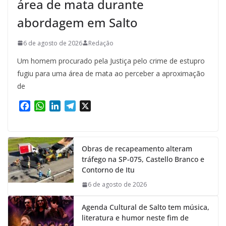
área de mata durante
abordagem em Salto
6 de agosto de 2026
Redação
Um homem procurado pela Justiça pelo crime de estupro
fugiu para uma área de mata ao perceber a aproximação
de
F
W
L
T
X
a
h
i
e
c
a
n
l
e
t
k
e
Obras de recapeamento alteram
b
s
e
g
tráfego na SP-075, Castello Branco e
o
A
d
r
Contorno de Itu
o
p
I
a
k
p
n
m
6 de agosto de 2026
Agenda Cultural de Salto tem música,
literatura e humor neste fim de