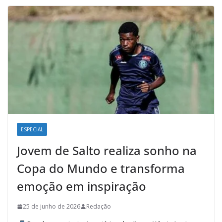
ESPECIAL
Jovem de Salto realiza sonho na
Copa do Mundo e transforma
emoção em inspiração
25 de junho de 2026
Redação