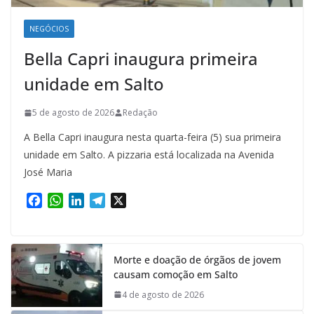
NEGÓCIOS
Bella Capri inaugura primeira
unidade em Salto
5 de agosto de 2026
Redação
A Bella Capri inaugura nesta quarta-feira (5) sua primeira
unidade em Salto. A pizzaria está localizada na Avenida
José Maria
F
W
L
T
X
a
h
i
e
c
a
n
l
e
t
k
e
Morte e doação de órgãos de jovem
b
s
e
g
causam comoção em Salto
o
A
d
r
o
p
I
a
4 de agosto de 2026
k
p
n
m