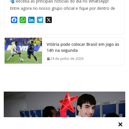
Receba as principais notícias do dia no WhatsApp!
Entre agora no nosso grupo oficial e fique por dentro de
F
W
L
T
X
a
h
i
e
c
a
n
l
e
t
k
e
Vitória pode colocar Brasil em jogo às
b
s
e
g
14h na segunda
o
A
d
r
o
p
I
a
24 de junho de 2026
k
p
n
m