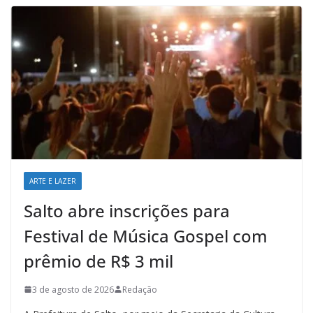
ARTE E LAZER
Salto abre inscrições para
Festival de Música Gospel com
prêmio de R$ 3 mil
3 de agosto de 2026
Redação