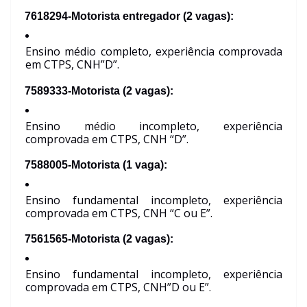
7618294-Motorista entregador (2 vagas):
Ensino médio completo, experiência comprovada
em CTPS, CNH”D”.
7589333-Motorista (2 vagas):
Ensino médio incompleto, experiência
comprovada em CTPS, CNH “D”.
7588005-Motorista (1 vaga):
Ensino fundamental incompleto, experiência
comprovada em CTPS, CNH “C ou E”.
7561565-Motorista (2 vagas):
Ensino fundamental incompleto, experiência
comprovada em CTPS, CNH”D ou E”.