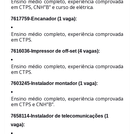
Ensino médio completo, experiência comprovada
em CTPS, CNH”B” e curso de elétrica.
7617759-Encanador (1 vaga):
Ensino médio completo, experiência comprovada
em CTPS.
7616036-Impressor de off-set (4 vagas):
Ensino médio completo, experiência comprovada
em CTPS.
7603245-Instalador montador (1 vaga):
Ensino médio completo, experiência comprovada
em CTPS e CNH”B”.
7658114-Instalador de telecomunicações (1
vaga):