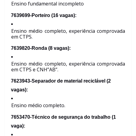
Ensino fundamental incompleto
7639699-Porteiro (16 vagas):
Ensino médio completo, experiência comprovada
em CTPS.
7639820-Ronda (8 vagas):
Ensino médio completo, experiência comprovada
em CTPS e CNH”AB”.
7623943-Separador de material reciclável (2
vagas):
Ensino médio completo.
7653470-Técnico de segurança do trabalho (1
vaga):