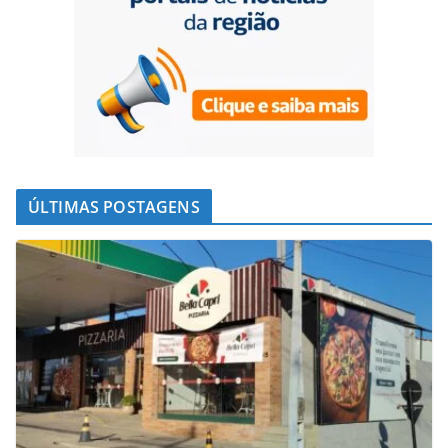
ÚLTIMAS POSTAGENS