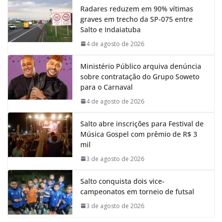
Radares reduzem em 90% vítimas
graves em trecho da SP-075 entre
Salto e Indaiatuba
4 de agosto de 2026
Ministério Público arquiva denúncia
sobre contratação do Grupo Soweto
para o Carnaval
4 de agosto de 2026
Salto abre inscrições para Festival de
Música Gospel com prêmio de R$ 3
mil
3 de agosto de 2026
Salto conquista dois vice-
campeonatos em torneio de futsal
3 de agosto de 2026