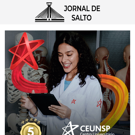
Pular
para
o
conteúdo