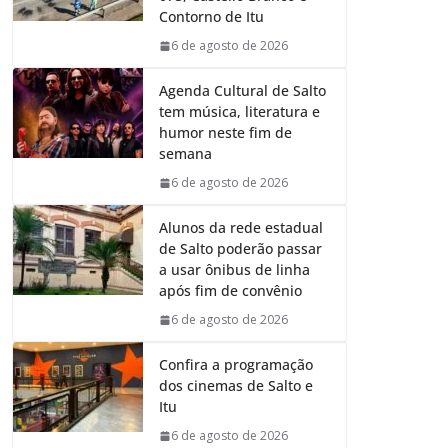
o
p
I
a
Contorno de Itu
k
p
n
m
6 de agosto de 2026
Agenda Cultural de Salto
tem música, literatura e
humor neste fim de
semana
6 de agosto de 2026
Alunos da rede estadual
de Salto poderão passar
a usar ônibus de linha
após fim de convênio
6 de agosto de 2026
Confira a programação
dos cinemas de Salto e
Itu
6 de agosto de 2026