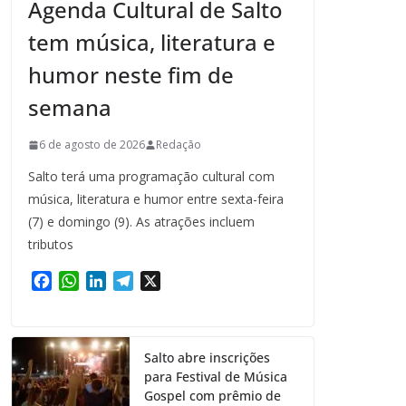
Agenda Cultural de Salto
tem música, literatura e
humor neste fim de
semana
6 de agosto de 2026
Redação
Salto terá uma programação cultural com
música, literatura e humor entre sexta-feira
(7) e domingo (9). As atrações incluem
tributos
F
W
L
T
X
a
h
i
e
c
a
n
l
e
t
k
e
Salto abre inscrições
b
s
e
g
para Festival de Música
o
A
d
r
Gospel com prêmio de
o
p
I
a