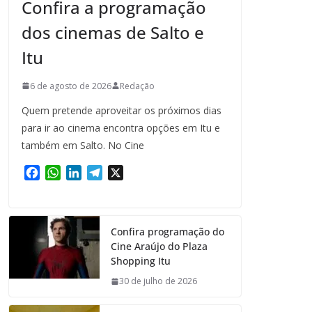
Confira a programação
dos cinemas de Salto e
Itu
6 de agosto de 2026
Redação
Quem pretende aproveitar os próximos dias
para ir ao cinema encontra opções em Itu e
também em Salto. No Cine
F
W
L
T
X
a
h
i
e
c
a
n
l
e
t
k
e
Confira programação do
b
s
e
g
Cine Araújo do Plaza
o
A
d
r
Shopping Itu
o
p
I
a
k
p
n
m
30 de julho de 2026