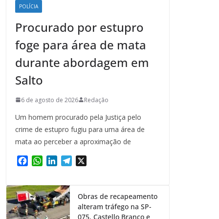
POLÍCIA
Procurado por estupro
foge para área de mata
durante abordagem em
Salto
6 de agosto de 2026
Redação
Um homem procurado pela Justiça pelo
crime de estupro fugiu para uma área de
mata ao perceber a aproximação de
F
W
L
T
X
a
h
i
e
c
a
n
l
e
t
k
e
Obras de recapeamento
b
s
e
g
alteram tráfego na SP-
o
A
d
r
075, Castello Branco e