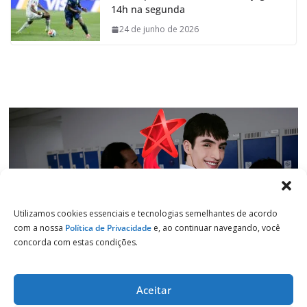
14h na segunda
o
A
d
r
o
p
I
a
24 de junho de 2026
k
p
n
m
Utilizamos cookies essenciais e tecnologias semelhantes de acordo
com a nossa
Política de Privacidade
e, ao continuar navegando, você
concorda com estas condições.
Aceitar