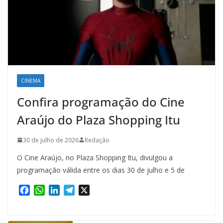
CINEMA
Confira programação do Cine
Araújo do Plaza Shopping Itu
30 de julho de 2026
Redação
O Cine Araújo, no Plaza Shopping Itu, divulgou a
programação válida entre os dias 30 de julho e 5 de
F
W
L
T
X
a
h
i
e
c
a
n
l
e
t
k
e