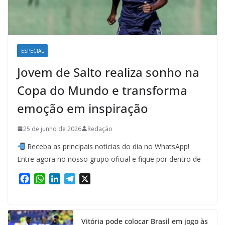
ESPECIAL
Jovem de Salto realiza sonho na
Copa do Mundo e transforma
emoção em inspiração
25 de junho de 2026
Redação
Receba as principais notícias do dia no WhatsApp!
Entre agora no nosso grupo oficial e fique por dentro de
F
W
L
T
X
a
h
i
e
c
a
n
l
e
t
k
e
Vitória pode colocar Brasil em jogo às
b
s
e
g