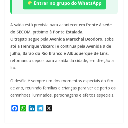
Entrar no grupo do WhatsApp
A saída está prevista para acontecer
em frente à sede
do SECOM
, próximo à
Ponte Estaiada
.
O trajeto segue pela
Avenida Marechal Deodoro
, sobe
até a
Henrique Viscardi
e continua pela
Avenida 9 de
Julho
,
Barão do Rio Branco
e
Albuquerque de Lins
,
retornando depois para a saída da cidade, em direção a
Itu.
O desfile é sempre um dos momentos especiais do fim
de ano, reunindo famílias e crianças para ver de perto os
caminhões iluminados, personagens e efeitos especiais.
F
W
L
T
X
a
h
i
e
c
a
n
l
e
t
k
e