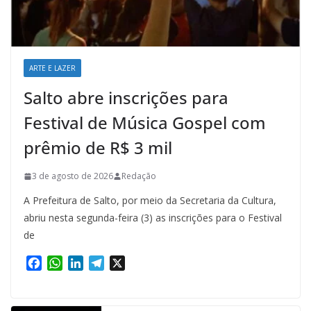
ARTE E LAZER
Salto abre inscrições para
Festival de Música Gospel com
prêmio de R$ 3 mil
3 de agosto de 2026
Redação
A Prefeitura de Salto, por meio da Secretaria da Cultura,
abriu nesta segunda-feira (3) as inscrições para o Festival
de
F
W
L
T
X
a
h
i
e
c
a
n
l
e
t
k
e