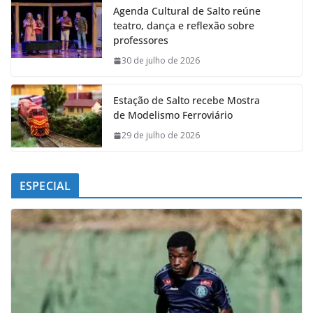
Agenda Cultural de Salto reúne
b
s
e
g
teatro, dança e reflexão sobre
o
A
d
r
professores
o
p
I
a
k
p
n
m
30 de julho de 2026
Estação de Salto recebe Mostra
de Modelismo Ferroviário
29 de julho de 2026
ESPECIAL