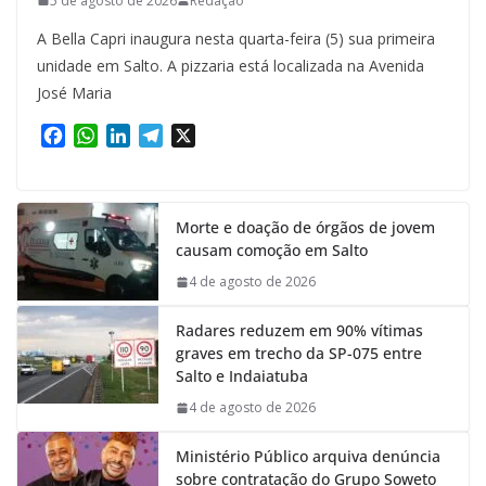
5 de agosto de 2026
Redação
A Bella Capri inaugura nesta quarta-feira (5) sua primeira
unidade em Salto. A pizzaria está localizada na Avenida
José Maria
F
W
L
T
X
a
h
i
e
c
a
n
l
e
t
k
e
Morte e doação de órgãos de jovem
b
s
e
g
causam comoção em Salto
o
A
d
r
o
p
I
a
4 de agosto de 2026
k
p
n
m
Radares reduzem em 90% vítimas
graves em trecho da SP-075 entre
Salto e Indaiatuba
4 de agosto de 2026
Ministério Público arquiva denúncia
sobre contratação do Grupo Soweto