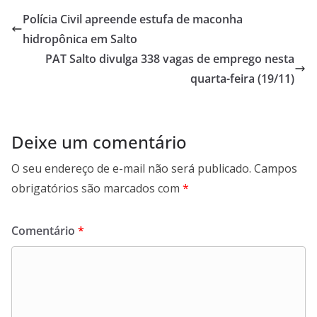
b
s
e
g
Polícia Civil apreende estufa de maconha
o
A
d
r
hidropônica em Salto
o
p
I
a
PAT Salto divulga 338 vagas de emprego nesta
k
p
n
m
quarta-feira (19/11)
Deixe um comentário
O seu endereço de e-mail não será publicado.
Campos
obrigatórios são marcados com
*
Comentário
*