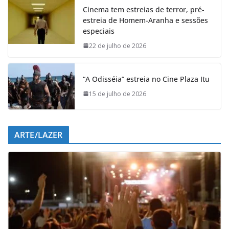
Cinema tem estreias de terror, pré-
b
s
e
g
estreia de Homem-Aranha e sessões
o
A
d
r
especiais
o
p
I
a
k
p
n
m
22 de julho de 2026
“A Odisséia” estreia no Cine Plaza Itu
15 de julho de 2026
ARTE/LAZER