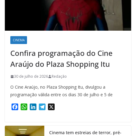
CINEMA
Confira programação do Cine
Araújo do Plaza Shopping Itu
30 de julho de 2026
Redação
O Cine Araújo, no Plaza Shopping Itu, divulgou a
programação válida entre os dias 30 de julho e 5 de
F
W
L
T
X
a
h
i
e
c
a
n
l
e
t
k
e
Cinema tem estreias de terror, pré-
b
s
e
g