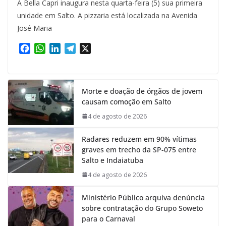
A Bella Capri inaugura nesta quarta-feira (5) sua primeira
unidade em Salto. A pizzaria está localizada na Avenida
José Maria
F
W
L
T
X
a
h
i
e
c
a
n
l
e
t
k
e
Morte e doação de órgãos de jovem
b
s
e
g
causam comoção em Salto
o
A
d
r
o
p
I
a
4 de agosto de 2026
k
p
n
m
Radares reduzem em 90% vítimas
graves em trecho da SP-075 entre
Salto e Indaiatuba
4 de agosto de 2026
Ministério Público arquiva denúncia
sobre contratação do Grupo Soweto
para o Carnaval