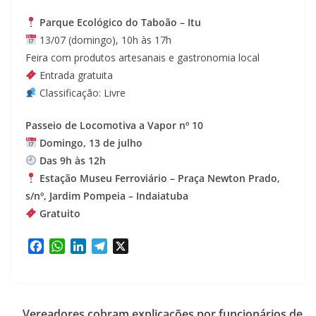
Parque Ecológico do Taboão – Itu
13/07 (domingo), 10h às 17h
Feira com produtos artesanais e gastronomia local
Entrada gratuita
Classificação: Livre
Passeio de Locomotiva a Vapor nº 10
Domingo, 13 de julho
Das 9h às 12h
Estação Museu Ferroviário – Praça Newton Prado,
s/nº, Jardim Pompeia – Indaiatuba
Gratuito
F
W
L
T
X
a
h
i
e
c
a
n
l
e
t
k
e
b
s
e
g
Vereadores cobram explicações por funcionários de