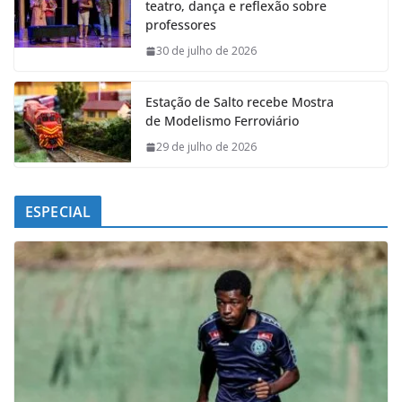
teatro, dança e reflexão sobre
o
A
d
r
professores
o
p
I
a
k
p
n
m
30 de julho de 2026
Estação de Salto recebe Mostra
de Modelismo Ferroviário
29 de julho de 2026
ESPECIAL