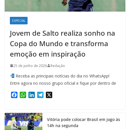
ESPECIAL
Jovem de Salto realiza sonho na
Copa do Mundo e transforma
emoção em inspiração
25 de junho de 2026
Redação
Receba as principais notícias do dia no WhatsApp!
Entre agora no nosso grupo oficial e fique por dentro de
F
W
L
T
X
a
h
i
e
c
a
n
l
e
t
k
e
Vitória pode colocar Brasil em jogo às
b
s
e
g
14h na segunda
o
A
d
r