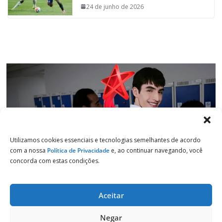
o
p
I
a
24 de junho de 2026
k
p
n
m
Utilizamos cookies essenciais e tecnologias semelhantes de acordo
com a nossa
Política de Privacidade
e, ao continuar navegando, você
concorda com estas condições.
Aceitar
Copyright © 2026
Jornal de Salto
. Todos os direitos reservados.
Negar