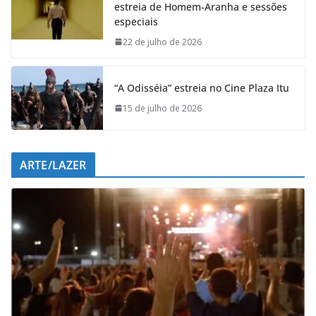
estreia de Homem-Aranha e sessões
o
A
d
r
especiais
o
p
I
a
k
p
n
m
22 de julho de 2026
“A Odisséia” estreia no Cine Plaza Itu
15 de julho de 2026
ARTE/LAZER