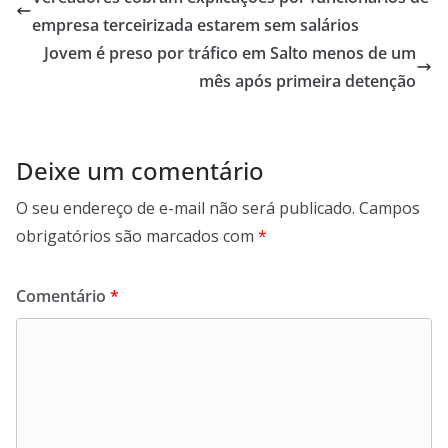
o
A
d
r
empresa terceirizada estarem sem salários
o
p
I
a
Jovem é preso por tráfico em Salto menos de um
k
p
n
m
mês após primeira detenção
Deixe um comentário
O seu endereço de e-mail não será publicado.
Campos
obrigatórios são marcados com
*
Comentário
*