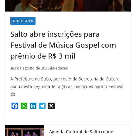
ARTE E LAZER
Salto abre inscrições para
Festival de Música Gospel com
prêmio de R$ 3 mil
3 de agosto de 2026
Redação
A Prefeitura de Salto, por meio da Secretaria da Cultura,
abriu nesta segunda-feira (3) as inscrições para o Festival
de
F
W
L
T
X
a
h
i
e
c
a
n
l
e
t
k
e
Agenda Cultural de Salto reúne
b
s
e
g