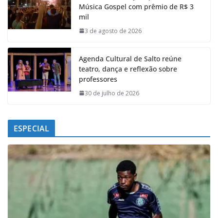
Música Gospel com prêmio de R$ 3
o
A
d
r
mil
o
p
I
a
k
p
n
m
3 de agosto de 2026
Agenda Cultural de Salto reúne
teatro, dança e reflexão sobre
professores
30 de julho de 2026
ESPECIAL