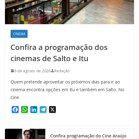
CINEMA
Confira a programação dos
cinemas de Salto e Itu
6 de agosto de 2026
Redação
Quem pretende aproveitar os próximos dias para ir ao
cinema encontra opções em Itu e também em Salto. No
Cine
F
W
L
T
X
a
h
i
e
c
a
n
l
e
t
k
e
Confira programação do Cine Araújo
b
s
e
g