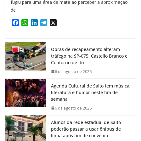
fugiu para uma área de mata ao perceber a aproximação
de
F
W
L
T
X
a
h
i
e
c
a
n
l
e
t
k
e
Obras de recapeamento alteram
b
s
e
g
tráfego na SP-075, Castello Branco e
o
A
d
r
Contorno de Itu
o
p
I
a
k
p
n
m
6 de agosto de 2026
Agenda Cultural de Salto tem música,
literatura e humor neste fim de
semana
6 de agosto de 2026
Alunos da rede estadual de Salto
poderão passar a usar ônibus de
linha após fim de convênio