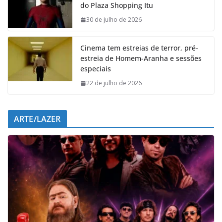
do Plaza Shopping Itu
o
A
d
r
o
p
I
a
30 de julho de 2026
k
p
n
m
Cinema tem estreias de terror, pré-
estreia de Homem-Aranha e sessões
especiais
22 de julho de 2026
ARTE/LAZER