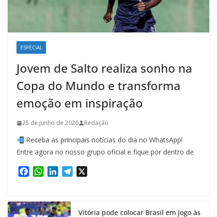
ESPECIAL
Jovem de Salto realiza sonho na
Copa do Mundo e transforma
emoção em inspiração
25 de junho de 2026
Redação
Receba as principais notícias do dia no WhatsApp!
Entre agora no nosso grupo oficial e fique por dentro de
F
W
L
T
X
a
h
i
e
c
a
n
l
e
t
k
e
Vitória pode colocar Brasil em jogo às
b
s
e
g