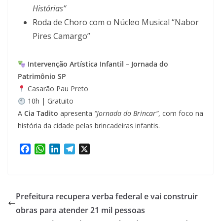
Histórias”
Roda de Choro com o Núcleo Musical “Nabor
Pires Camargo”
Intervenção Artística Infantil – Jornada do
Patrimônio SP
Casarão Pau Preto
10h | Gratuito
A
Cia Tadito
apresenta
“Jornada do Brincar”
, com foco na
história da cidade pelas brincadeiras infantis.
F
W
L
T
X
a
h
i
e
c
a
n
l
e
t
k
e
b
s
e
g
Prefeitura recupera verba federal e vai construir
o
A
d
r
obras para atender 21 mil pessoas
o
p
I
a