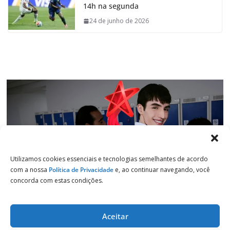
14h na segunda
o
A
d
r
o
p
I
a
24 de junho de 2026
k
p
n
m
Utilizamos cookies essenciais e tecnologias semelhantes de acordo
com a nossa
Política de Privacidade
e, ao continuar navegando, você
concorda com estas condições.
Aceitar