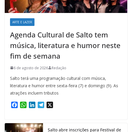
ARTE E LAZER
Agenda Cultural de Salto tem
música, literatura e humor neste
fim de semana
6 de agosto de 2026
Redação
Salto terá uma programação cultural com música,
literatura e humor entre sexta-feira (7) e domingo (9). As
atrações incluem tributos
F
W
L
T
X
a
h
i
e
c
a
n
l
e
t
k
e
Salto abre inscrições para Festival de
b
s
e
g