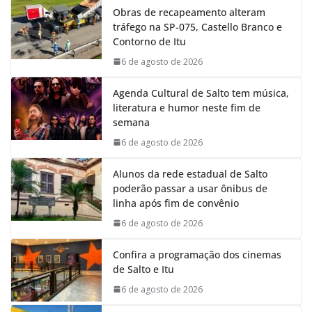
Obras de recapeamento alteram
b
s
e
g
tráfego na SP-075, Castello Branco e
o
A
d
r
Contorno de Itu
o
p
I
a
k
p
n
m
6 de agosto de 2026
Agenda Cultural de Salto tem música,
literatura e humor neste fim de
semana
6 de agosto de 2026
Alunos da rede estadual de Salto
poderão passar a usar ônibus de
linha após fim de convênio
6 de agosto de 2026
Confira a programação dos cinemas
de Salto e Itu
6 de agosto de 2026