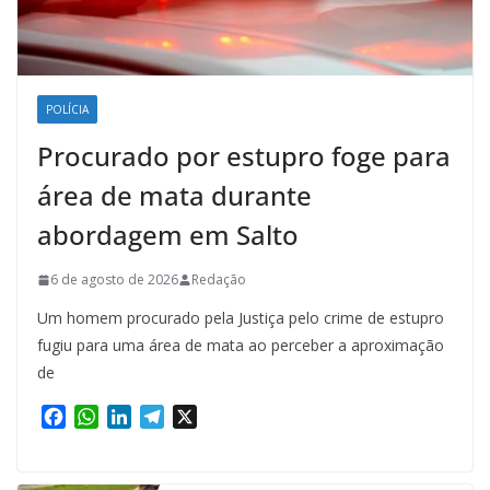
POLÍCIA
Procurado por estupro foge para
área de mata durante
abordagem em Salto
6 de agosto de 2026
Redação
Um homem procurado pela Justiça pelo crime de estupro
fugiu para uma área de mata ao perceber a aproximação
de
F
W
L
T
X
a
h
i
e
c
a
n
l
e
t
k
e