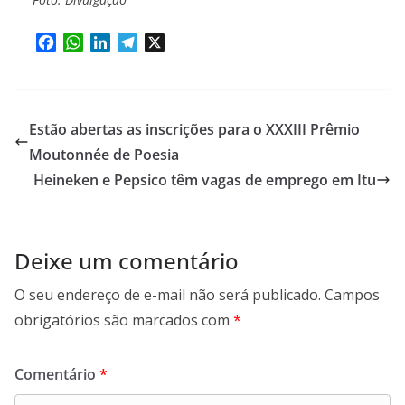
F
W
L
T
X
a
h
i
e
c
a
n
l
e
t
k
e
b
s
e
g
Estão abertas as inscrições para o XXXIII Prêmio
o
A
d
r
Moutonnée de Poesia
o
p
I
a
Heineken e Pepsico têm vagas de emprego em Itu
k
p
n
m
Deixe um comentário
O seu endereço de e-mail não será publicado.
Campos
obrigatórios são marcados com
*
Comentário
*