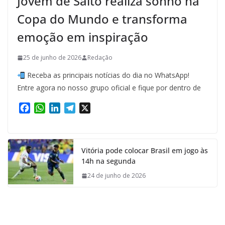
Jovem de Salto realiza sonho na
Copa do Mundo e transforma
emoção em inspiração
25 de junho de 2026
Redação
Receba as principais notícias do dia no WhatsApp!
Entre agora no nosso grupo oficial e fique por dentro de
F
W
L
T
X
a
h
i
e
c
a
n
l
e
t
k
e
Vitória pode colocar Brasil em jogo às
b
s
e
g
14h na segunda
o
A
d
r
o
p
I
a
24 de junho de 2026
k
p
n
m