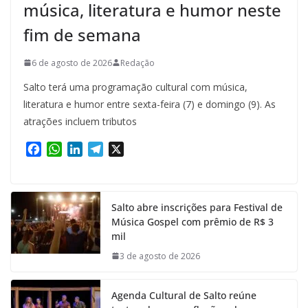
música, literatura e humor neste
fim de semana
6 de agosto de 2026
Redação
Salto terá uma programação cultural com música,
literatura e humor entre sexta-feira (7) e domingo (9). As
atrações incluem tributos
F
W
L
T
X
a
h
i
e
c
a
n
l
e
t
k
e
Salto abre inscrições para Festival de
b
s
e
g
Música Gospel com prêmio de R$ 3
o
A
d
r
mil
o
p
I
a
k
p
n
m
3 de agosto de 2026
Agenda Cultural de Salto reúne