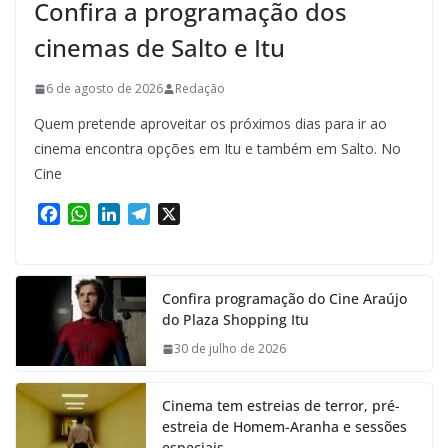
Confira a programação dos
cinemas de Salto e Itu
6 de agosto de 2026
Redação
Quem pretende aproveitar os próximos dias para ir ao
cinema encontra opções em Itu e também em Salto. No
Cine
F
W
L
T
X
a
h
i
e
c
a
n
l
e
t
k
e
Confira programação do Cine Araújo
b
s
e
g
do Plaza Shopping Itu
o
A
d
r
o
p
I
a
30 de julho de 2026
k
p
n
m
Cinema tem estreias de terror, pré-
estreia de Homem-Aranha e sessões
especiais