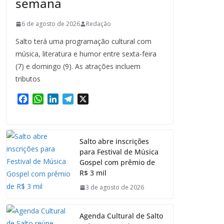
semana
6 de agosto de 2026
Redação
Salto terá uma programação cultural com
música, literatura e humor entre sexta-feira
(7) e domingo (9). As atrações incluem
tributos
F
W
L
T
X
a
h
i
e
c
a
n
l
e
t
k
e
Salto abre inscrições
b
s
e
g
para Festival de Música
o
A
d
r
Gospel com prêmio de
o
p
I
a
R$ 3 mil
k
p
n
m
3 de agosto de 2026
Agenda Cultural de Salto