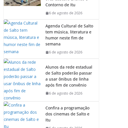
o
p
I
a
Contorno de Itu
k
p
n
m
6 de agosto de 2026
Agenda Cultural de Salto
tem música, literatura e
humor neste fim de
semana
6 de agosto de 2026
Alunos da rede estadual
de Salto poderão passar
a usar ônibus de linha
após fim de convênio
6 de agosto de 2026
Confira a programação
dos cinemas de Salto e
Itu