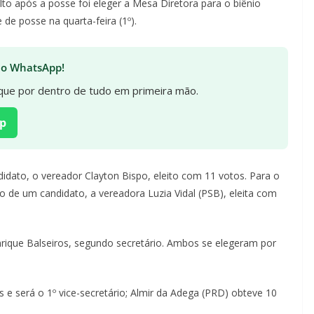
to após a posse foi eleger a Mesa Diretora para o biênio
de posse na quarta-feira (1º).
 no WhatsApp!
fique por dentro de tudo em primeira mão.
p
dato, o vereador Clayton Bispo, eleito com 11 votos. Para o
o de um candidato, a vereadora Luzia Vidal (PSB), eleita com
Henrique Balseiros, segundo secretário. Ambos se elegeram por
 e será o 1º vice-secretário; Almir da Adega (PRD) obteve 10