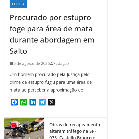
POLÍCIA
Procurado por estupro
foge para área de mata
durante abordagem em
Salto
6 de agosto de 2026
Redação
Um homem procurado pela Justiça pelo
crime de estupro fugiu para uma área de
mata ao perceber a aproximação de
F
W
L
T
X
a
h
i
e
c
a
n
l
e
t
k
e
Obras de recapeamento
b
s
e
g
alteram tráfego na SP-
o
A
d
r
075, Castello Branco e