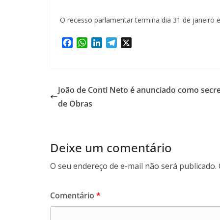
O recesso parlamentar termina dia 31 de janeiro e
F
W
L
T
X
a
h
i
e
c
a
n
l
e
t
k
e
b
s
e
g
João de Conti Neto é anunciado como secre
o
A
d
r
de Obras
o
p
I
a
k
p
n
m
Deixe um comentário
O seu endereço de e-mail não será publicado.
Comentário
*