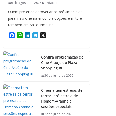
6 de agosto de 2026
Redação
Quem pretende aproveitar os próximos dias
para ir ao cinema encontra opções em Itu e
também em Salto. No Cine
F
W
L
T
X
a
h
i
e
c
a
n
l
e
t
k
e
Confira programação do
b
s
e
g
Cine Araújo do Plaza
o
A
d
r
Shopping Itu
o
p
I
a
k
p
n
m
30 de julho de 2026
Cinema tem estreias de
terror, pré-estreia de
Homem-Aranha e
sessões especiais
22 de julho de 2026