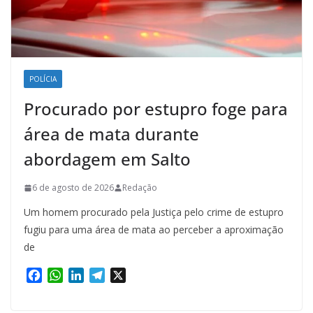
POLÍCIA
Procurado por estupro foge para
área de mata durante
abordagem em Salto
6 de agosto de 2026
Redação
Um homem procurado pela Justiça pelo crime de estupro
fugiu para uma área de mata ao perceber a aproximação
de
F
W
L
T
X
a
h
i
e
c
a
n
l