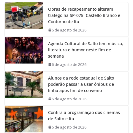
e
t
k
e
Obras de recapeamento alteram
b
s
e
g
tráfego na SP-075, Castello Branco e
o
A
d
r
Contorno de Itu
o
p
I
a
k
p
n
m
6 de agosto de 2026
Agenda Cultural de Salto tem música,
literatura e humor neste fim de
semana
6 de agosto de 2026
Alunos da rede estadual de Salto
poderão passar a usar ônibus de
linha após fim de convênio
6 de agosto de 2026
Confira a programação dos cinemas
de Salto e Itu
6 de agosto de 2026