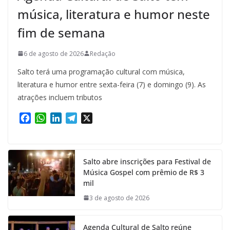
música, literatura e humor neste
fim de semana
6 de agosto de 2026
Redação
Salto terá uma programação cultural com música,
literatura e humor entre sexta-feira (7) e domingo (9). As
atrações incluem tributos
F
W
L
T
X
a
h
i
e
c
a
n
l
e
t
k
e
Salto abre inscrições para Festival de
b
s
e
g
Música Gospel com prêmio de R$ 3
o
A
d
r
mil
o
p
I
a
k
p
n
m
3 de agosto de 2026
Agenda Cultural de Salto reúne