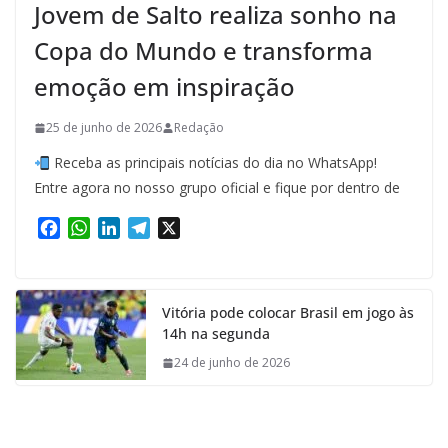
Jovem de Salto realiza sonho na
Copa do Mundo e transforma
emoção em inspiração
25 de junho de 2026
Redação
Receba as principais notícias do dia no WhatsApp!
Entre agora no nosso grupo oficial e fique por dentro de
F
W
L
T
X
a
h
i
e
c
a
n
l
e
t
k
e
Vitória pode colocar Brasil em jogo às
b
s
e
g
14h na segunda
o
A
d
r
o
p
I
a
24 de junho de 2026
k
p
n
m