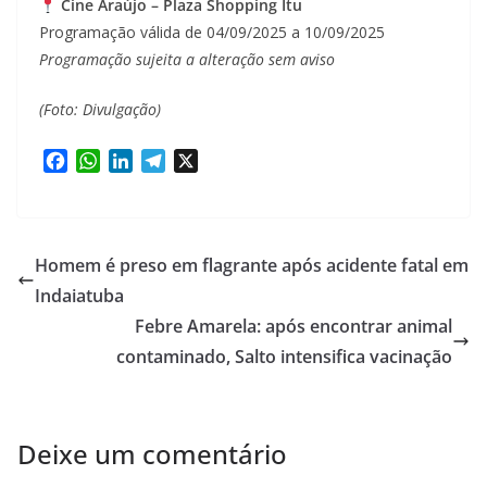
Cine Araújo – Plaza Shopping Itu
Programação válida de 04/09/2025 a 10/09/2025
Programação sujeita a alteração sem aviso
(Foto: Divulgação)
F
W
L
T
X
a
h
i
e
c
a
n
l
e
t
k
e
b
s
e
g
Homem é preso em flagrante após acidente fatal em
o
A
d
r
Indaiatuba
o
p
I
a
Febre Amarela: após encontrar animal
k
p
n
m
contaminado, Salto intensifica vacinação
Deixe um comentário