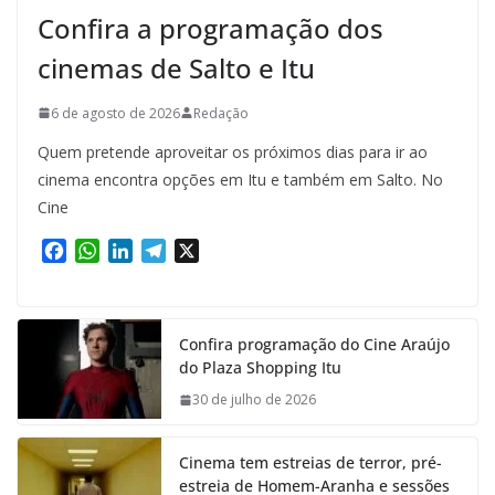
Confira a programação dos
cinemas de Salto e Itu
6 de agosto de 2026
Redação
Quem pretende aproveitar os próximos dias para ir ao
cinema encontra opções em Itu e também em Salto. No
Cine
F
W
L
T
X
a
h
i
e
c
a
n
l
e
t
k
e
Confira programação do Cine Araújo
b
s
e
g
do Plaza Shopping Itu
o
A
d
r
o
p
I
a
30 de julho de 2026
k
p
n
m
Cinema tem estreias de terror, pré-
estreia de Homem-Aranha e sessões