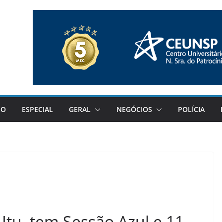
GO
ESPECIAL
GERAL
NEGÓCIOS
POLÍCIA
 Itu, tem Sessão Azul e 11