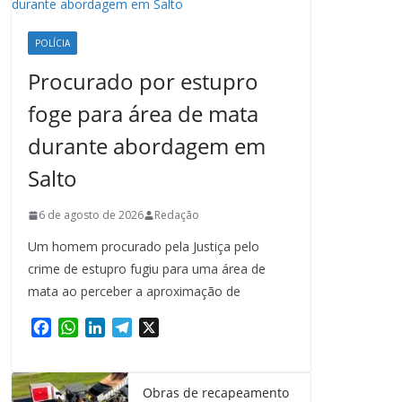
POLÍCIA
Procurado por estupro
foge para área de mata
durante abordagem em
Salto
6 de agosto de 2026
Redação
Um homem procurado pela Justiça pelo
crime de estupro fugiu para uma área de
mata ao perceber a aproximação de
F
W
L
T
X
a
h
i
e
c
a
n
l
e
t
k
e
Obras de recapeamento