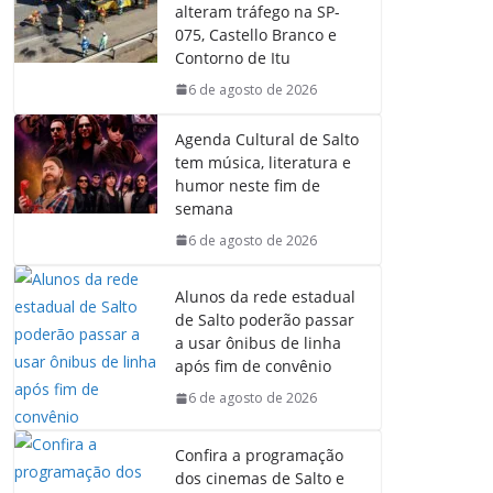
b
s
e
g
alteram tráfego na SP-
o
A
d
r
075, Castello Branco e
o
p
I
a
Contorno de Itu
k
p
n
m
6 de agosto de 2026
Agenda Cultural de Salto
tem música, literatura e
humor neste fim de
semana
6 de agosto de 2026
Alunos da rede estadual
de Salto poderão passar
a usar ônibus de linha
após fim de convênio
6 de agosto de 2026
Confira a programação
dos cinemas de Salto e