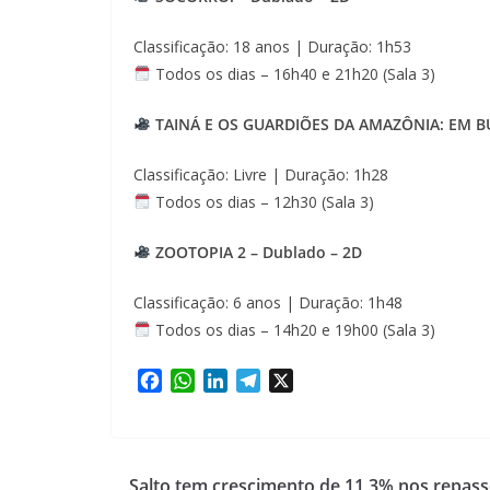
Classificação: 18 anos | Duração: 1h53
Todos os dias – 16h40 e 21h20 (Sala 3)
TAINÁ E OS GUARDIÕES DA AMAZÔNIA: EM BU
Classificação: Livre | Duração: 1h28
Todos os dias – 12h30 (Sala 3)
ZOOTOPIA 2 – Dublado – 2D
Classificação: 6 anos | Duração: 1h48
Todos os dias – 14h20 e 19h00 (Sala 3)
F
W
L
T
X
a
h
i
e
c
a
n
l
e
t
k
e
b
s
e
g
Salto tem crescimento de 11,3% nos repass