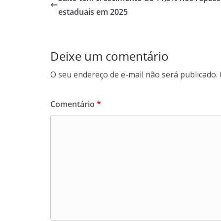
o
A
d
r
estaduais em 2025
o
p
I
a
k
p
n
m
Deixe um comentário
O seu endereço de e-mail não será publicado.
Comentário
*