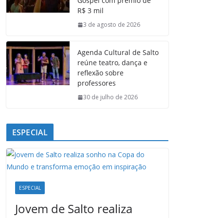
Gospel com prêmio de
o
p
I
a
R$ 3 mil
k
p
n
m
3 de agosto de 2026
Agenda Cultural de Salto
reúne teatro, dança e
reflexão sobre
professores
30 de julho de 2026
ESPECIAL
ESPECIAL
Jovem de Salto realiza