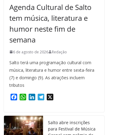
Agenda Cultural de Salto
tem música, literatura e
humor neste fim de
semana
6 de agosto de 2026
Redação
Salto terá uma programação cultural com
música, literatura e humor entre sexta-feira
(7) e domingo (9). As atrações incluem
tributos
F
W
L
T
X
a
h
i
e
c
a
n
l
e
t
k
e
Salto abre inscrições
b
s
e
g
para Festival de Música
o
A
d
r