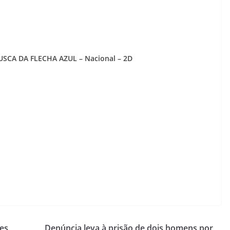
SCA DA FLECHA AZUL – Nacional – 2D
es
Denúncia leva à prisão de dois homens por