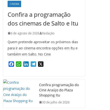
CINEMA
Confira a programação
dos cinemas de Salto e Itu
6 de agosto de 2026
Redação
Quem pretende aproveitar os próximos dias
para ir ao cinema encontra opções em Itu e
também em Salto. No Cine
F
W
L
T
X
a
h
i
e
c
a
n
l
e
t
k
e
Confira programação do
b
s
e
g
Cine Araújo do Plaza
o
A
d
r
Shopping Itu
o
p
I
a
k
p
n
m
30 de julho de 2026