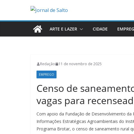
Pular
para
o
conteúdo
ARTE E LAZER
CIDADE
EMPRE
Redação
11 de novembro de 2025
EMPREGO
Censo de saneamento 
vagas para recensead
Com apoio da Fundação de Desenvolvimento da P
Informações Estratégicas Agroambientais do Instit
Programa Brotar, o censo de saneamento rural q