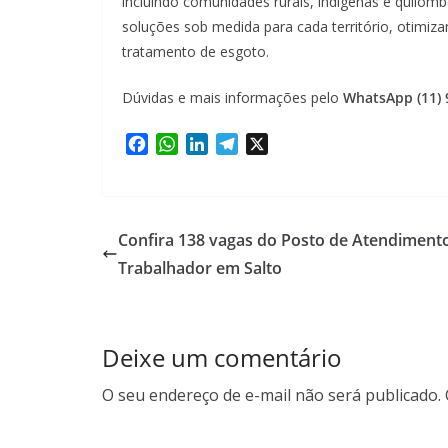
incluindo comunidades rurais, indígenas e quilom
soluções sob medida para cada território, otimiza
tratamento de esgoto.
Dúvidas e mais informações pelo
WhatsApp (11) 
F
W
L
T
X
a
h
i
e
c
a
n
l
e
t
k
e
b
s
e
g
Confira 138 vagas do Posto de Atendiment
o
A
d
r
Trabalhador em Salto
o
p
I
a
k
p
n
m
Deixe um comentário
O seu endereço de e-mail não será publicado.