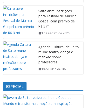
c
a
n
l
e
t
k
e
Salto abre inscrições
b
s
e
g
para Festival de Música
o
A
d
r
Gospel com prêmio de
o
p
I
a
R$ 3 mil
k
p
n
m
3 de agosto de 2026
Agenda Cultural de Salto
reúne teatro, dança e
reflexão sobre
professores
30 de julho de 2026
ESPECIAL