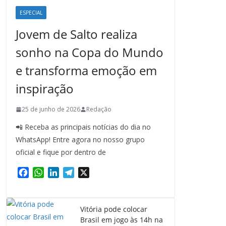
ESPECIAL
Jovem de Salto realiza
sonho na Copa do Mundo
e transforma emoção em
inspiração
25 de junho de 2026
Redação
📲 Receba as principais notícias do dia no
WhatsApp! Entre agora no nosso grupo
oficial e fique por dentro de
F
W
L
T
X
a
h
i
e
c
a
n
l
e
t
k
e
Vitória pode colocar
b
s
e
g
Brasil em jogo às 14h na