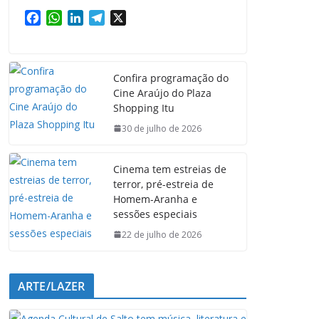
F
W
L
T
X
a
h
i
e
c
a
n
l
e
t
k
e
Confira programação do
b
s
e
g
Cine Araújo do Plaza
o
A
d
r
Shopping Itu
o
p
I
a
k
p
n
m
30 de julho de 2026
Cinema tem estreias de
terror, pré-estreia de
Homem-Aranha e
sessões especiais
22 de julho de 2026
ARTE/LAZER