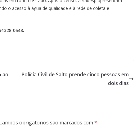
bolas em todo o Estado. Após o censo, a Sabesp apresentará
ndo o acesso à água de qualidade e à rede de coleta e
91328-0548.
o ao
Polícia Civil de Salto prende cinco pessoas em
dois dias
Campos obrigatórios são marcados com
*