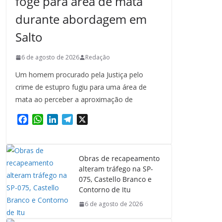
foge para área de mata
durante abordagem em
Salto
6 de agosto de 2026
Redação
Um homem procurado pela Justiça pelo
crime de estupro fugiu para uma área de
mata ao perceber a aproximação de
F
W
L
T
X
a
h
i
e
c
a
n
l
e
t
k
e
Obras de recapeamento
b
s
e
g
alteram tráfego na SP-
o
A
d
r
075, Castello Branco e
o
p
I
a
Contorno de Itu
k
p
n
m
6 de agosto de 2026