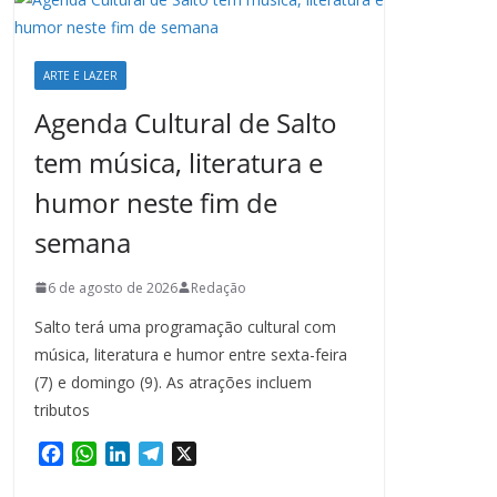
ARTE E LAZER
Agenda Cultural de Salto
tem música, literatura e
humor neste fim de
semana
6 de agosto de 2026
Redação
Salto terá uma programação cultural com
música, literatura e humor entre sexta-feira
(7) e domingo (9). As atrações incluem
tributos
F
W
L
T
X
a
h
i
e