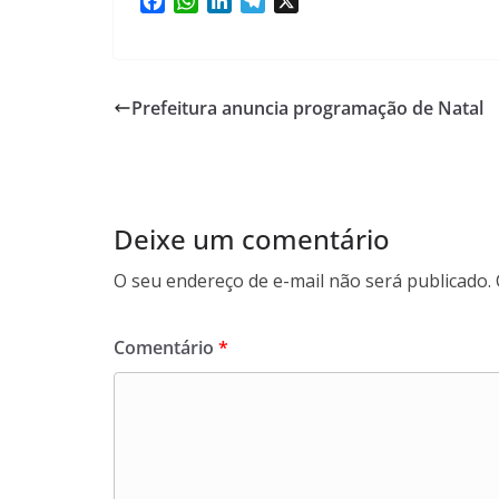
F
W
L
T
X
a
h
i
e
c
a
n
l
e
t
k
e
b
s
e
g
Prefeitura anuncia programação de Natal
o
A
d
r
o
p
I
a
k
p
n
m
Deixe um comentário
O seu endereço de e-mail não será publicado.
Comentário
*