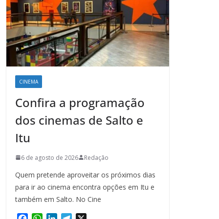
CINEMA
Confira a programação
dos cinemas de Salto e
Itu
6 de agosto de 2026
Redação
Quem pretende aproveitar os próximos dias
para ir ao cinema encontra opções em Itu e
também em Salto. No Cine
F
W
L
T
X