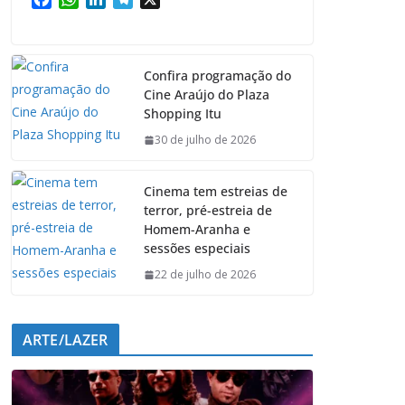
a
h
i
e
c
a
n
l
e
t
k
e
Confira programação do
b
s
e
g
Cine Araújo do Plaza
o
A
d
r
Shopping Itu
o
p
I
a
k
p
n
m
30 de julho de 2026
Cinema tem estreias de
terror, pré-estreia de
Homem-Aranha e
sessões especiais
22 de julho de 2026
ARTE/LAZER