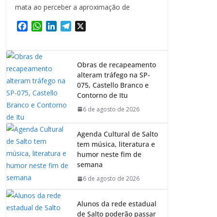
mata ao perceber a aproximação de
F
W
L
T
X
a
h
i
e
c
a
n
l
e
t
k
e
Obras de recapeamento
b
s
e
g
alteram tráfego na SP-
o
A
d
r
075, Castello Branco e
o
p
I
a
Contorno de Itu
k
p
n
m
6 de agosto de 2026
Agenda Cultural de Salto
tem música, literatura e
humor neste fim de
semana
6 de agosto de 2026
Alunos da rede estadual
de Salto poderão passar