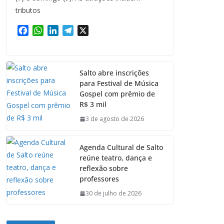
tributos
F
W
L
T
X
a
h
i
e
c
a
n
l
e
t
k
e
Salto abre inscrições
b
s
e
g
para Festival de Música
o
A
d
r
Gospel com prêmio de
o
p
I
a
R$ 3 mil
k
p
n
m
3 de agosto de 2026
Agenda Cultural de Salto
reúne teatro, dança e
reflexão sobre
professores
30 de julho de 2026