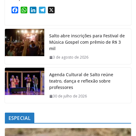
F
W
L
T
X
a
h
i
e
c
a
n
l
e
t
k
e
Salto abre inscrições para Festival de
b
s
e
g
Música Gospel com prêmio de R$ 3
o
A
d
r
mil
o
p
I
a
k
p
n
m
3 de agosto de 2026
Agenda Cultural de Salto reúne
teatro, dança e reflexão sobre
professores
30 de julho de 2026
ESPECIAL