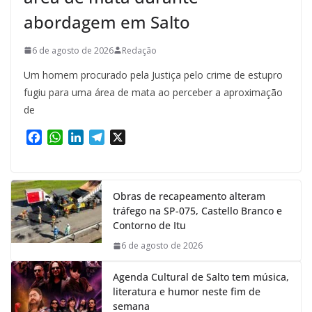
abordagem em Salto
6 de agosto de 2026
Redação
Um homem procurado pela Justiça pelo crime de estupro
fugiu para uma área de mata ao perceber a aproximação
de
F
W
L
T
X
a
h
i
e
c
a
n
l
e
t
k
e
Obras de recapeamento alteram
b
s
e
g
tráfego na SP-075, Castello Branco e
o
A
d
r
Contorno de Itu
o
p
I
a
k
p
n
m
6 de agosto de 2026
Agenda Cultural de Salto tem música,
literatura e humor neste fim de
semana