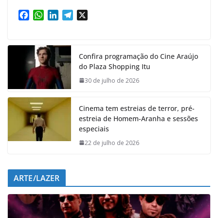
F
W
L
T
X
a
h
i
e
c
a
n
l
e
t
k
e
Confira programação do Cine Araújo
b
s
e
g
do Plaza Shopping Itu
o
A
d
r
o
p
I
a
30 de julho de 2026
k
p
n
m
Cinema tem estreias de terror, pré-
estreia de Homem-Aranha e sessões
especiais
22 de julho de 2026
ARTE/LAZER