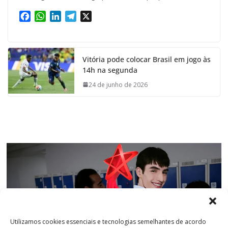
F
W
L
T
X
a
h
i
e
c
a
n
l
e
t
k
e
Vitória pode colocar Brasil em jogo às
b
s
e
g
14h na segunda
o
A
d
r
o
p
I
a
24 de junho de 2026
k
p
n
m
Utilizamos cookies essenciais e tecnologias semelhantes de acordo