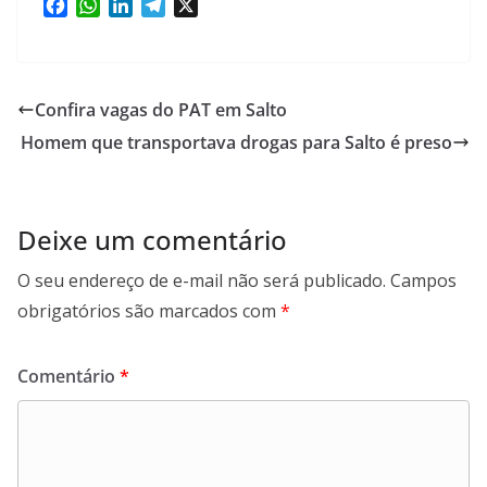
F
W
L
T
X
a
h
i
e
c
a
n
l
e
t
k
e
b
s
e
g
Confira vagas do PAT em Salto
o
A
d
r
Homem que transportava drogas para Salto é preso
o
p
I
a
k
p
n
m
Deixe um comentário
O seu endereço de e-mail não será publicado.
Campos
obrigatórios são marcados com
*
Comentário
*