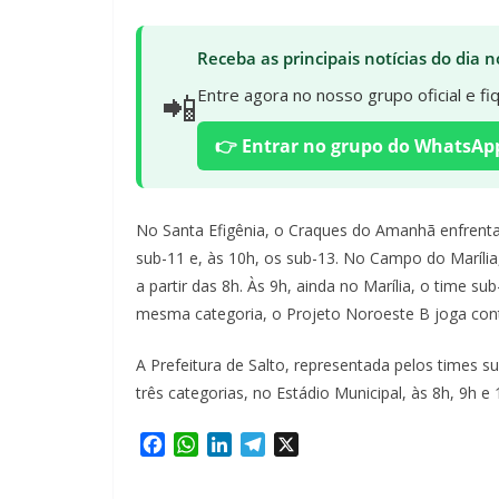
Receba as principais notícias do dia
📲
Entre agora no nosso grupo oficial e f
👉 Entrar no grupo do WhatsAp
No Santa Efigênia, o Craques do Amanhã enfrenta
sub-11 e, às 10h, os sub-13. No Campo do Marília
a partir das 8h. Às 9h, ainda no Marília, o time s
mesma categoria, o Projeto Noroeste B joga con
A Prefeitura de Salto, representada pelos times s
três categorias, no Estádio Municipal, às 8h, 9h e
F
W
L
T
X
a
h
i
e
c
a
n
l