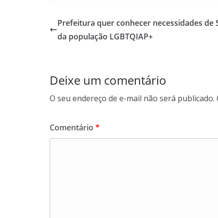
e
t
k
e
b
s
e
g
Prefeitura quer conhecer necessidades de
o
A
d
r
da população LGBTQIAP+
o
p
I
a
k
p
n
m
Deixe um comentário
O seu endereço de e-mail não será publicado.
Comentário
*