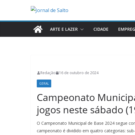
Pular
para
o
conteúdo
ARTE E LAZER
CIDADE
EMPRE
Redação
16 de outubro de 2024
GERAL
Campeonato Municipa
jogos neste sábado (1
O Campeonato Municipal de Base 2024 segue com 
campeonato é dividido em quatro categorias: sub-