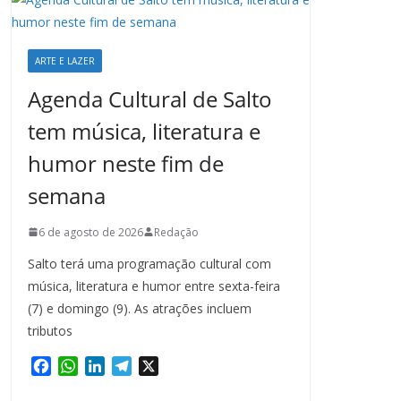
ARTE E LAZER
Agenda Cultural de Salto
tem música, literatura e
humor neste fim de
semana
6 de agosto de 2026
Redação
Salto terá uma programação cultural com
música, literatura e humor entre sexta-feira
(7) e domingo (9). As atrações incluem
tributos
F
W
L
T
X
a
h
i
e