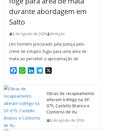
foge para área de mata
durante abordagem em
Salto
6 de agosto de 2026
Redação
Um homem procurado pela Justiça pelo
crime de estupro fugiu para uma área de
mata ao perceber a aproximação de
F
W
L
T
X
a
h
i
e
c
a
n
l
e
t
k
e
Obras de recapeamento
b
s
e
g
alteram tráfego na SP-
o
A
d
r
075, Castello Branco e
o
p
I
a
Contorno de Itu
k
p
n
m
6 de agosto de 2026