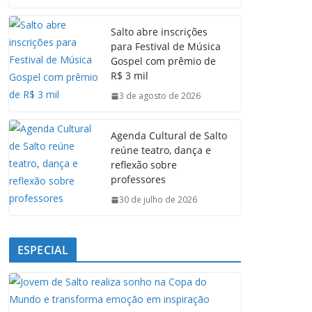
c
a
n
l
e
t
k
e
Salto abre inscrições
b
s
e
g
para Festival de Música
o
A
d
r
Gospel com prêmio de
o
p
I
a
R$ 3 mil
k
p
n
m
3 de agosto de 2026
Agenda Cultural de Salto
reúne teatro, dança e
reflexão sobre
professores
30 de julho de 2026
ESPECIAL