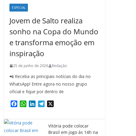
ESPECIAL
Jovem de Salto realiza
sonho na Copa do Mundo
e transforma emoção em
inspiração
25 de junho de 2026
Redação
📲 Receba as principais notícias do dia no
WhatsApp! Entre agora no nosso grupo
oficial e fique por dentro de
F
W
L
T
X
a
h
i
e
c
a
n
l
e
t
k
e
Vitória pode colocar
b
s
e
g
Brasil em jogo às 14h na