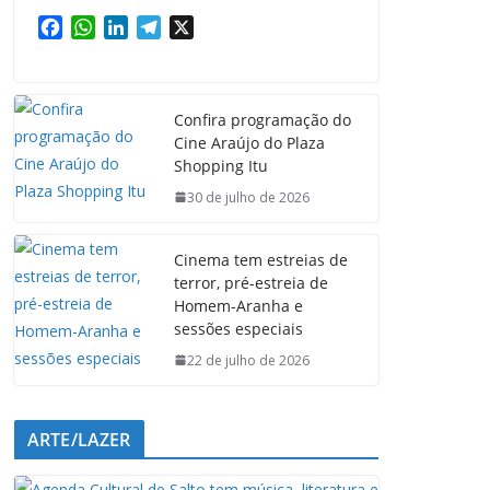
F
W
L
T
X
a
h
i
e
c
a
n
l
e
t
k
e
Confira programação do
b
s
e
g
Cine Araújo do Plaza
o
A
d
r
Shopping Itu
o
p
I
a
k
p
n
m
30 de julho de 2026
Cinema tem estreias de
terror, pré-estreia de
Homem-Aranha e
sessões especiais
22 de julho de 2026
ARTE/LAZER