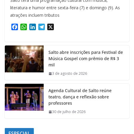
Salto terá uma programação cultural com música,
literatura e humor entre sexta-feira (7) e domingo (9). As
atrações incluem tributos
F
W
L
T
X
a
h
i
e
c
a
n
l
e
t
k
e
Salto abre inscrições para Festival de
b
s
e
g
Música Gospel com prêmio de R$ 3
o
A
d
r
mil
o
p
I
a
k
p
n
m
3 de agosto de 2026
Agenda Cultural de Salto reúne
teatro, dança e reflexão sobre
professores
30 de julho de 2026
ESPECIAL