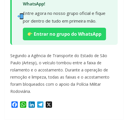
WhatsApp!
Entre agora no nosso grupo oficial e fique
por dentro de tudo em primeira mão.
Entrar no grupo do WhatsApp
Segundo a Agência de Transporte do Estado de São
Paulo (Artesp), o veículo tombou entre a faixa de
rolamento e o acostamento. Durante a operação de
remoção e limpeza, todas as faixas e o acostamento
foram bloqueados com o apoio da Polícia Militar
Rodoviária.
F
W
L
T
X
a
h
i
e
c
a
n
l
e
t
k
e