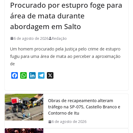
Procurado por estupro foge para
área de mata durante
abordagem em Salto
6 de agosto de 2026
Redação
Um homem procurado pela Justiça pelo crime de estupro
fugiu para uma área de mata ao perceber a aproximação
de
F
W
L
T
X
a
h
i
e
c
a
n
l
e
t
k
e
Obras de recapeamento alteram
b
s
e
g
tráfego na SP-075, Castello Branco e
o
A
d
r
Contorno de Itu
o
p
I
a
k
p
n
m
6 de agosto de 2026