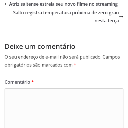
b
s
e
g
Atriz saltense estreia seu novo filme no streaming
o
A
d
r
Salto registra temperatura próxima de zero grau
o
p
I
a
k
p
n
m
nesta terça
Deixe um comentário
O seu endereço de e-mail não será publicado.
Campos
obrigatórios são marcados com
*
Comentário
*