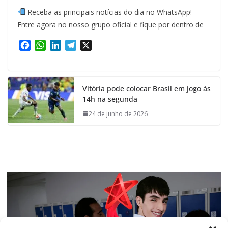
Receba as principais notícias do dia no WhatsApp!
Entre agora no nosso grupo oficial e fique por dentro de
F
W
L
T
X
a
h
i
e
c
a
n
l
e
t
k
e
Vitória pode colocar Brasil em jogo às
b
s
e
g
14h na segunda
o
A
d
r
o
p
I
a
24 de junho de 2026
k
p
n
m