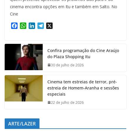
cinema encontra opções em Itu e também em Salto. No
Cine
F
W
L
T
X
a
h
i
e
c
a
n
l
e
t
k
e
Confira programação do Cine Araújo
b
s
e
g
do Plaza Shopping Itu
o
A
d
r
o
p
I
a
30 de julho de 2026
k
p
n
m
Cinema tem estreias de terror, pré-
estreia de Homem-Aranha e sessões
especiais
22 de julho de 2026
ARTE/LAZER