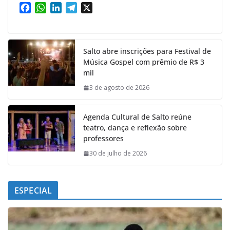
F
W
L
T
X
a
h
i
e
c
a
n
l
e
t
k
e
Salto abre inscrições para Festival de
b
s
e
g
Música Gospel com prêmio de R$ 3
o
A
d
r
mil
o
p
I
a
k
p
n
m
3 de agosto de 2026
Agenda Cultural de Salto reúne
teatro, dança e reflexão sobre
professores
30 de julho de 2026
ESPECIAL