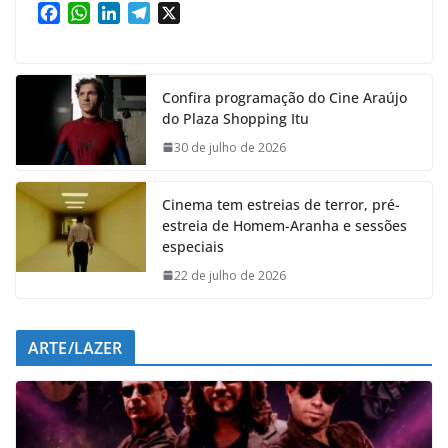
F
W
L
T
X
a
h
i
e
c
a
n
l
e
t
k
e
Confira programação do Cine Araújo
b
s
e
g
do Plaza Shopping Itu
o
A
d
r
o
p
I
a
30 de julho de 2026
k
p
n
m
Cinema tem estreias de terror, pré-
estreia de Homem-Aranha e sessões
especiais
22 de julho de 2026
ARTE/LAZER