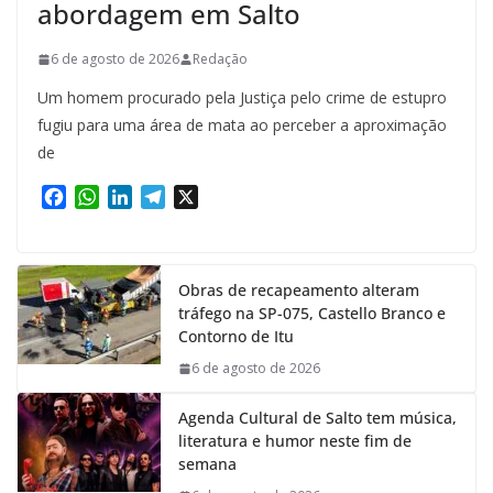
abordagem em Salto
6 de agosto de 2026
Redação
Um homem procurado pela Justiça pelo crime de estupro
fugiu para uma área de mata ao perceber a aproximação
de
F
W
L
T
X
a
h
i
e
c
a
n
l
e
t
k
e
Obras de recapeamento alteram
b
s
e
g
tráfego na SP-075, Castello Branco e
o
A
d
r
Contorno de Itu
o
p
I
a
k
p
n
m
6 de agosto de 2026
Agenda Cultural de Salto tem música,
literatura e humor neste fim de
semana