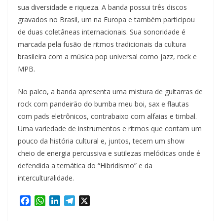
sua diversidade e riqueza. A banda possui três discos
gravados no Brasil, um na Europa e também participou
de duas coletâneas internacionais. Sua sonoridade é
marcada pela fusão de ritmos tradicionais da cultura
brasileira com a música pop universal como jazz, rock e
MPB.
No palco, a banda apresenta uma mistura de guitarras de
rock com pandeirão do bumba meu boi, sax e flautas
com pads eletrônicos, contrabaixo com alfaias e timbal.
Uma variedade de instrumentos e ritmos que contam um
pouco da história cultural e, juntos, tecem um show
cheio de energia percussiva e sutilezas melódicas onde é
defendida a temática do “Hibridismo” e da
interculturalidade.
F
W
L
T
X
a
h
i
e