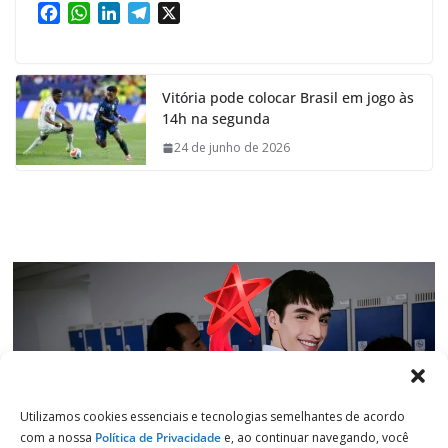
F
W
L
T
X
a
h
i
e
c
a
n
l
e
t
k
e
Vitória pode colocar Brasil em jogo às
b
s
e
g
14h na segunda
o
A
d
r
o
p
I
a
24 de junho de 2026
k
p
n
m
Utilizamos cookies essenciais e tecnologias semelhantes de acordo
com a nossa
Política de Privacidade
e, ao continuar navegando, você