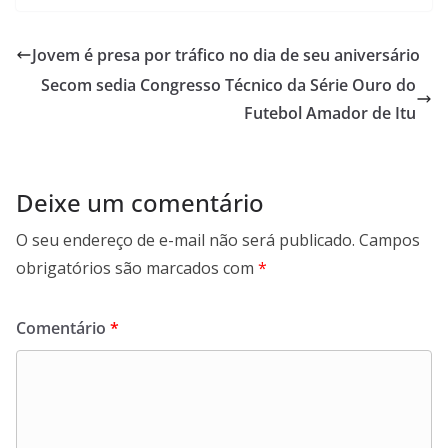
c
a
n
l
e
t
k
e
b
s
e
g
Jovem é presa por tráfico no dia de seu aniversário
o
A
d
r
Secom sedia Congresso Técnico da Série Ouro do
o
p
I
a
k
p
n
m
Futebol Amador de Itu
Deixe um comentário
O seu endereço de e-mail não será publicado.
Campos
obrigatórios são marcados com
*
Comentário
*