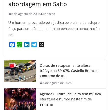
abordagem em Salto
6 de agosto de 2026
Redação
Um homem procurado pela Justiça pelo crime de estupro
fugiu para uma área de mata ao perceber a aproximação
de
F
W
L
T
X
a
h
i
e
c
a
n
l
e
t
k
e
Obras de recapeamento alteram
b
s
e
g
tráfego na SP-075, Castello Branco e
o
A
d
r
Contorno de Itu
o
p
I
a
k
p
n
m
6 de agosto de 2026
Agenda Cultural de Salto tem música,
literatura e humor neste fim de
semana