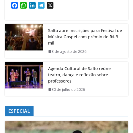
F
W
L
T
X
a
h
i
e
c
a
n
l
e
t
k
e
Salto abre inscrições para Festival de
b
s
e
g
Música Gospel com prêmio de R$ 3
o
A
d
r
mil
o
p
I
a
k
p
n
m
3 de agosto de 2026
Agenda Cultural de Salto reúne
teatro, dança e reflexão sobre
professores
30 de julho de 2026
ESPECIAL