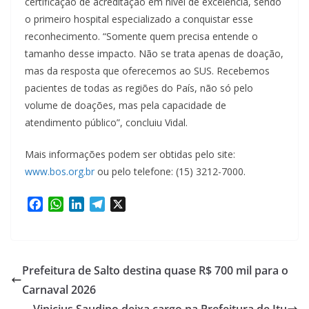
certificação de acreditação em nível de excelência, sendo
o primeiro hospital especializado a conquistar esse
reconhecimento. “Somente quem precisa entende o
tamanho desse impacto. Não se trata apenas de doação,
mas da resposta que oferecemos ao SUS. Recebemos
pacientes de todas as regiões do País, não só pelo
volume de doações, mas pela capacidade de
atendimento público”, concluiu Vidal.
Mais informações podem ser obtidas pelo site:
www.bos.org.br
ou pelo telefone: (15) 3212-7000.
F
W
L
T
X
a
h
i
e
c
a
n
l
e
t
k
e
b
s
e
g
Prefeitura de Salto destina quase R$ 700 mil para o
o
A
d
r
Carnaval 2026
o
p
I
a
Vinicius Saudino deixa cargo na Prefeitura de Itu