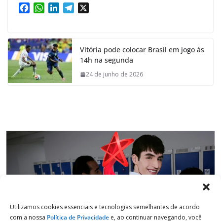
F
W
L
T
X
a
h
i
e
c
a
n
l
e
t
k
e
Vitória pode colocar Brasil em jogo às
b
s
e
g
14h na segunda
o
A
d
r
o
p
I
a
24 de junho de 2026
k
p
n
m
Utilizamos cookies essenciais e tecnologias semelhantes de acordo
com a nossa
Política de Privacidade
e, ao continuar navegando, você