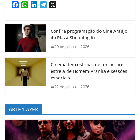
F
W
L
T
X
a
h
i
e
c
a
n
l
e
t
k
e
Confira programação do Cine Araújo
b
s
e
g
do Plaza Shopping Itu
o
A
d
r
o
p
I
a
30 de julho de 2026
k
p
n
m
Cinema tem estreias de terror, pré-
estreia de Homem-Aranha e sessões
especiais
22 de julho de 2026
ARTE/LAZER