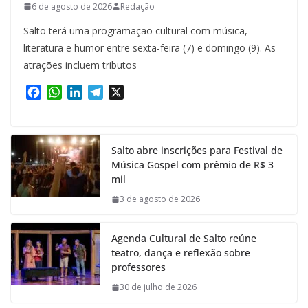
6 de agosto de 2026
Redação
Salto terá uma programação cultural com música,
literatura e humor entre sexta-feira (7) e domingo (9). As
atrações incluem tributos
F
W
L
T
X
a
h
i
e
c
a
n
l
e
t
k
e
Salto abre inscrições para Festival de
b
s
e
g
Música Gospel com prêmio de R$ 3
o
A
d
r
mil
o
p
I
a
k
p
n
m
3 de agosto de 2026
Agenda Cultural de Salto reúne
teatro, dança e reflexão sobre
professores
30 de julho de 2026