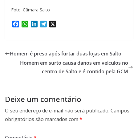
Foto: Câmara Salto
F
W
L
T
X
a
h
i
e
c
a
n
l
e
t
k
e
b
s
e
g
Homem é preso após furtar duas lojas em Salto
o
A
d
r
Homem em surto causa danos em veículos no
o
p
I
a
k
p
n
centro de Salto e é contido pela GCM
m
Deixe um comentário
O seu endereço de e-mail não será publicado.
Campos
obrigatórios são marcados com
*
Comentário
*