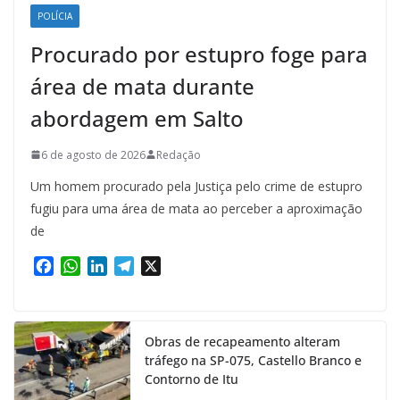
POLÍCIA
Procurado por estupro foge para
área de mata durante
abordagem em Salto
6 de agosto de 2026
Redação
Um homem procurado pela Justiça pelo crime de estupro
fugiu para uma área de mata ao perceber a aproximação
de
F
W
L
T
X
a
h
i
e
c
a
n
l
e
t
k
e
Obras de recapeamento alteram
b
s
e
g
tráfego na SP-075, Castello Branco e
o
A
d
r
Contorno de Itu
o
p
I
a