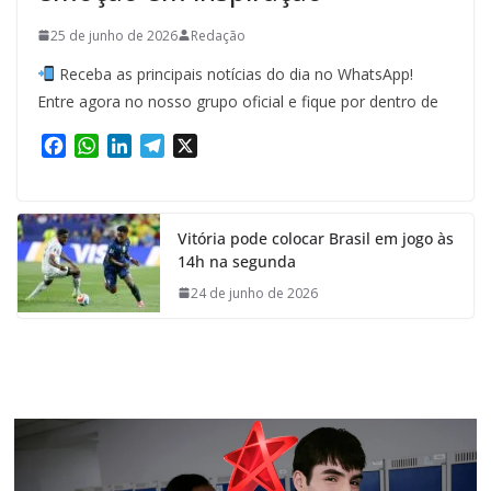
25 de junho de 2026
Redação
Receba as principais notícias do dia no WhatsApp!
Entre agora no nosso grupo oficial e fique por dentro de
F
W
L
T
X
a
h
i
e
c
a
n
l
e
t
k
e
Vitória pode colocar Brasil em jogo às
b
s
e
g
14h na segunda
o
A
d
r
o
p
I
a
24 de junho de 2026
k
p
n
m