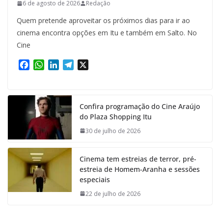
6 de agosto de 2026
Redação
Quem pretende aproveitar os próximos dias para ir ao
cinema encontra opções em Itu e também em Salto. No
Cine
F
W
L
T
X
a
h
i
e
c
a
n
l
e
t
k
e
Confira programação do Cine Araújo
b
s
e
g
do Plaza Shopping Itu
o
A
d
r
o
p
I
a
30 de julho de 2026
k
p
n
m
Cinema tem estreias de terror, pré-
estreia de Homem-Aranha e sessões
especiais
22 de julho de 2026