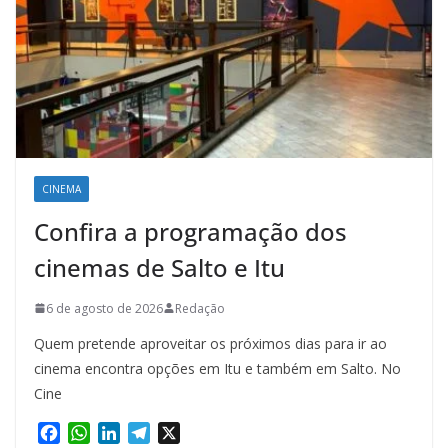
CINEMA
Confira a programação dos
cinemas de Salto e Itu
6 de agosto de 2026
Redação
Quem pretende aproveitar os próximos dias para ir ao
cinema encontra opções em Itu e também em Salto. No
Cine
F
W
L
T
X