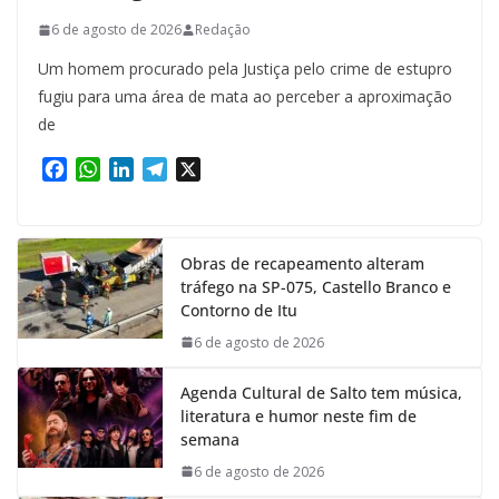
6 de agosto de 2026
Redação
Um homem procurado pela Justiça pelo crime de estupro
fugiu para uma área de mata ao perceber a aproximação
de
F
W
L
T
X
a
h
i
e
c
a
n
l
e
t
k
e
Obras de recapeamento alteram
b
s
e
g
tráfego na SP-075, Castello Branco e
o
A
d
r
Contorno de Itu
o
p
I
a
k
p
n
m
6 de agosto de 2026
Agenda Cultural de Salto tem música,
literatura e humor neste fim de
semana
6 de agosto de 2026