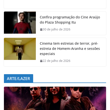
a
h
i
e
c
a
n
l
e
t
k
e
Confira programação do Cine Araújo
b
s
e
g
do Plaza Shopping Itu
o
A
d
r
o
p
I
a
30 de julho de 2026
k
p
n
m
Cinema tem estreias de terror, pré-
estreia de Homem-Aranha e sessões
especiais
22 de julho de 2026
ARTE/LAZER