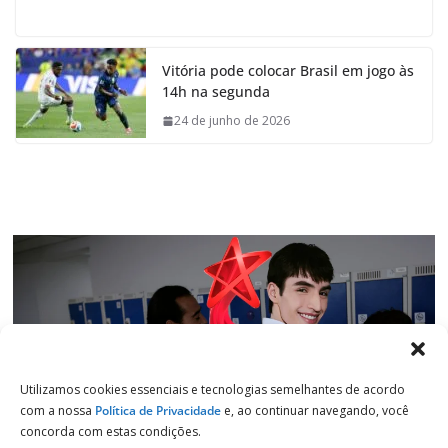
a
h
i
e
c
a
n
l
e
t
k
e
Vitória pode colocar Brasil em jogo às
b
s
e
g
14h na segunda
o
A
d
r
o
p
I
a
24 de junho de 2026
k
p
n
m
Utilizamos cookies essenciais e tecnologias semelhantes de acordo
com a nossa
Política de Privacidade
e, ao continuar navegando, você
concorda com estas condições.