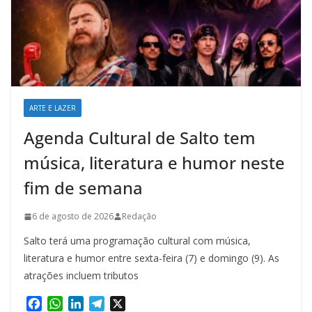
ARTE E LAZER
Agenda Cultural de Salto tem
música, literatura e humor neste
fim de semana
6 de agosto de 2026
Redação
Salto terá uma programação cultural com música,
literatura e humor entre sexta-feira (7) e domingo (9). As
atrações incluem tributos
F
W
L
T
X