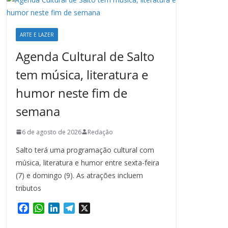
ARTE E LAZER
Agenda Cultural de Salto
tem música, literatura e
humor neste fim de
semana
6 de agosto de 2026
Redação
Salto terá uma programação cultural com
música, literatura e humor entre sexta-feira
(7) e domingo (9). As atrações incluem
tributos
F
W
L
T
X
a
h
i
e