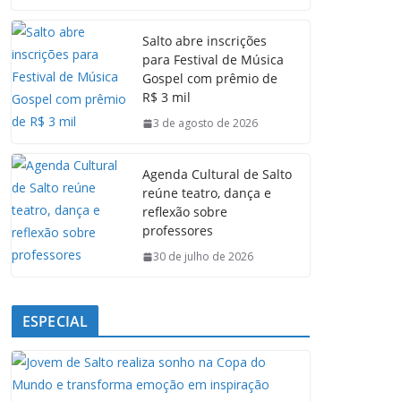
c
a
n
l
e
t
k
e
Salto abre inscrições
b
s
e
g
para Festival de Música
o
A
d
r
Gospel com prêmio de
o
p
I
a
R$ 3 mil
k
p
n
m
3 de agosto de 2026
Agenda Cultural de Salto
reúne teatro, dança e
reflexão sobre
professores
30 de julho de 2026
ESPECIAL