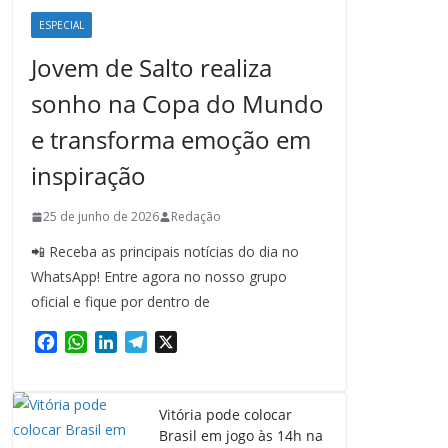
ESPECIAL
Jovem de Salto realiza
sonho na Copa do Mundo
e transforma emoção em
inspiração
25 de junho de 2026
Redação
📲 Receba as principais notícias do dia no
WhatsApp! Entre agora no nosso grupo
oficial e fique por dentro de
F
W
L
T
X
a
h
i
e
c
a
n
l
e
t
k
e
Vitória pode colocar
b
s
e
g
Brasil em jogo às 14h na