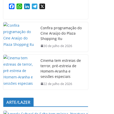
F
W
L
T
X
a
h
i
e
c
a
n
l
e
t
k
e
Confira programação do
b
s
e
g
Cine Araújo do Plaza
o
A
d
r
Shopping Itu
o
p
I
a
k
p
n
m
30 de julho de 2026
Cinema tem estreias de
terror, pré-estreia de
Homem-Aranha e
sessões especiais
22 de julho de 2026
ARTE/LAZER