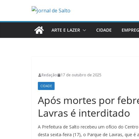
Pular
para
o
conteúdo
ARTE E LAZER
CIDADE
EMPRE
Redação
17 de outubro de 2025
CIDADE
Após mortes por febr
Lavras é interditado
A Prefeitura de Salto recebeu um ofício do Centro
desta sexta-feira (17), o Parque de Lavras, que é