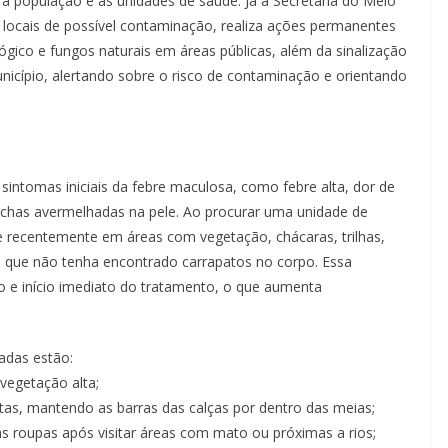
 à população e às unidades de saúde. Já a Secretaria do Meio
ocais de possível contaminação, realiza ações permanentes
ógico e fungos naturais em áreas públicas, além da sinalização
icípio, alertando sobre o risco de contaminação e orientando
sintomas iniciais da febre maculosa, como febre alta, dor de
nchas avermelhadas na pele. Ao procurar uma unidade de
e recentemente em áreas com vegetação, chácaras, trilhas,
o que não tenha encontrado carrapatos no corpo. Essa
o e início imediato do tratamento, o que aumenta
adas estão:
egetação alta;
tas, mantendo as barras das calças por dentro das meias;
roupas após visitar áreas com mato ou próximas a rios;