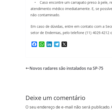
• Caso encontre um carrapato preso à pele, r
atendimento médico imediatamente. E, se possível,
não contaminado.
Em caso de dúvidas, entre em contato com a Secre
setor de Endemias, pelo telefone (11) 4029.4212 
F
W
L
T
X
a
h
i
e
c
a
n
l
e
t
k
e
b
s
e
g
Novos radares são instalados na SP-75
o
A
d
r
o
p
I
a
k
p
n
m
Deixe um comentário
O seu endereço de e-mail não será publicado.