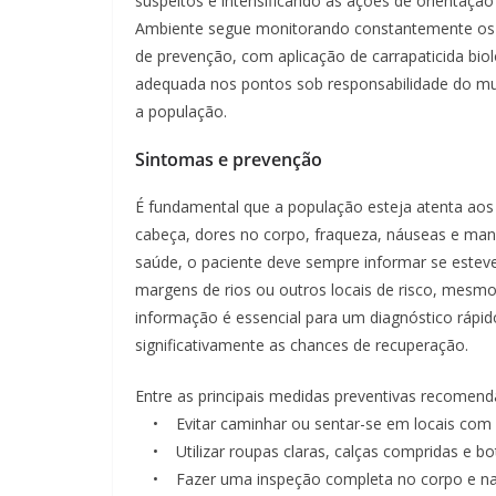
suspeitos e intensificando as ações de orientação
Ambiente segue monitorando constantemente os l
de prevenção, com aplicação de carrapaticida biol
adequada nos pontos sob responsabilidade do mun
a população.
Sintomas e prevenção
É fundamental que a população esteja atenta aos 
cabeça, dores no corpo, fraqueza, náuseas e ma
saúde, o paciente deve sempre informar se estev
margens de rios ou outros locais de risco, mesm
informação é essencial para um diagnóstico rápid
significativamente as chances de recuperação.
Entre as principais medidas preventivas recomend
• Evitar caminhar ou sentar-se em locais com v
• Utilizar roupas claras, calças compridas e bo
• Fazer uma inspeção completa no corpo e nas 