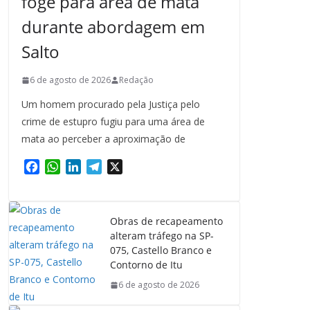
foge para área de mata
durante abordagem em
Salto
6 de agosto de 2026
Redação
Um homem procurado pela Justiça pelo
crime de estupro fugiu para uma área de
mata ao perceber a aproximação de
F
W
L
T
X
a
h
i
e
c
a
n
l
e
t
k
e
Obras de recapeamento
b
s
e
g
alteram tráfego na SP-
o
A
d
r
075, Castello Branco e
o
p
I
a
Contorno de Itu
k
p
n
m
6 de agosto de 2026