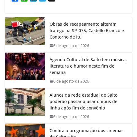
a
h
i
e
c
a
n
l
e
t
k
e
Obras de recapeamento alteram
b
s
e
g
tráfego na SP-075, Castello Branco e
o
A
d
r
Contorno de Itu
o
p
I
a
k
p
n
m
6 de agosto de 2026
Agenda Cultural de Salto tem música,
literatura e humor neste fim de
semana
6 de agosto de 2026
Alunos da rede estadual de Salto
poderão passar a usar ônibus de
linha após fim de convênio
6 de agosto de 2026
Confira a programação dos cinemas
de Salto e Itu