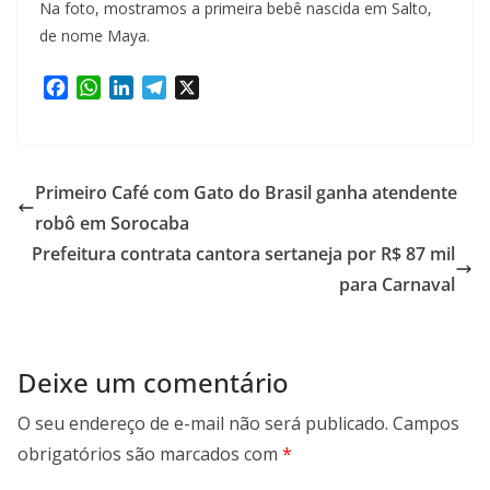
Na foto, mostramos a primeira bebê nascida em Salto,
de nome Maya.
F
W
L
T
X
a
h
i
e
c
a
n
l
e
t
k
e
b
s
e
g
Primeiro Café com Gato do Brasil ganha atendente
o
A
d
r
robô em Sorocaba
o
p
I
a
Prefeitura contrata cantora sertaneja por R$ 87 mil
k
p
n
m
para Carnaval
Deixe um comentário
O seu endereço de e-mail não será publicado.
Campos
obrigatórios são marcados com
*