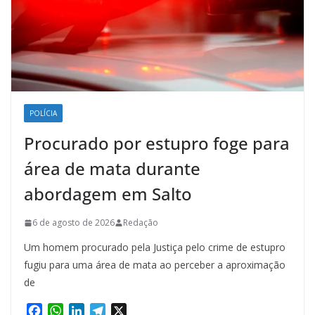
POLÍCIA
Procurado por estupro foge para
área de mata durante
abordagem em Salto
6 de agosto de 2026
Redação
Um homem procurado pela Justiça pelo crime de estupro
fugiu para uma área de mata ao perceber a aproximação
de
F
W
L
T
X