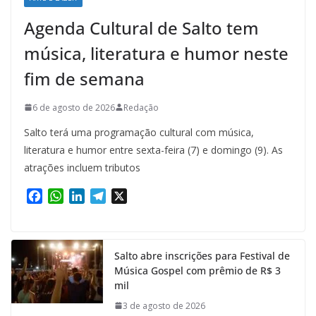
Agenda Cultural de Salto tem
música, literatura e humor neste
fim de semana
6 de agosto de 2026
Redação
Salto terá uma programação cultural com música,
literatura e humor entre sexta-feira (7) e domingo (9). As
atrações incluem tributos
F
W
L
T
X
a
h
i
e
c
a
n
l
e
t
k
e
Salto abre inscrições para Festival de
b
s
e
g
Música Gospel com prêmio de R$ 3
o
A
d
r
mil
o
p
I
a
k
p
n
m
3 de agosto de 2026