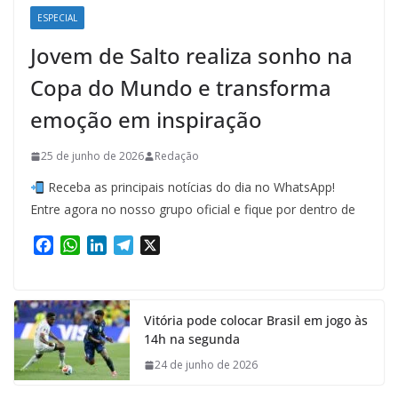
ESPECIAL
Jovem de Salto realiza sonho na
Copa do Mundo e transforma
emoção em inspiração
25 de junho de 2026
Redação
Receba as principais notícias do dia no WhatsApp!
Entre agora no nosso grupo oficial e fique por dentro de
F
W
L
T
X
a
h
i
e
c
a
n
l
e
t
k
e
Vitória pode colocar Brasil em jogo às
b
s
e
g
14h na segunda
o
A
d
r
o
p
I
a
24 de junho de 2026
k
p
n
m