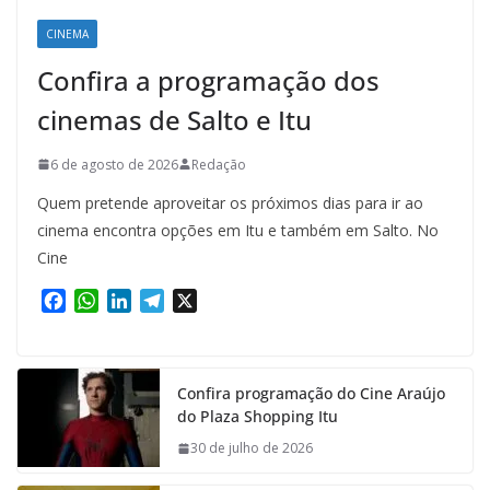
CINEMA
Confira a programação dos
cinemas de Salto e Itu
6 de agosto de 2026
Redação
Quem pretende aproveitar os próximos dias para ir ao
cinema encontra opções em Itu e também em Salto. No
Cine
F
W
L
T
X
a
h
i
e
c
a
n
l
e
t
k
e
Confira programação do Cine Araújo
b
s
e
g
do Plaza Shopping Itu
o
A
d
r
o
p
I
a
30 de julho de 2026
k
p
n
m