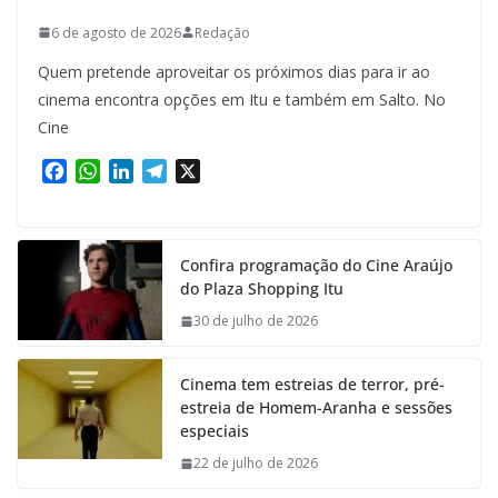
6 de agosto de 2026
Redação
Quem pretende aproveitar os próximos dias para ir ao
cinema encontra opções em Itu e também em Salto. No
Cine
F
W
L
T
X
a
h
i
e
c
a
n
l
e
t
k
e
Confira programação do Cine Araújo
b
s
e
g
do Plaza Shopping Itu
o
A
d
r
o
p
I
a
30 de julho de 2026
k
p
n
m
Cinema tem estreias de terror, pré-
estreia de Homem-Aranha e sessões
especiais
22 de julho de 2026