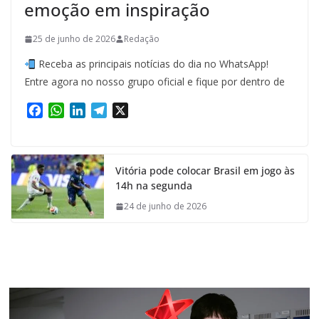
emoção em inspiração
25 de junho de 2026
Redação
Receba as principais notícias do dia no WhatsApp!
Entre agora no nosso grupo oficial e fique por dentro de
F
W
L
T
X
a
h
i
e
c
a
n
l
e
t
k
e
Vitória pode colocar Brasil em jogo às
b
s
e
g
14h na segunda
o
A
d
r
o
p
I
a
24 de junho de 2026
k
p
n
m