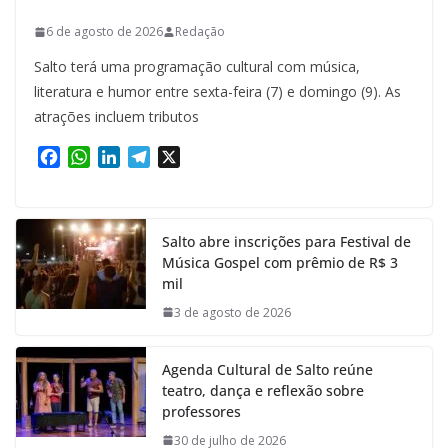
6 de agosto de 2026
Redação
Salto terá uma programação cultural com música,
literatura e humor entre sexta-feira (7) e domingo (9). As
atrações incluem tributos
F
W
L
T
X
a
h
i
e
c
a
n
l
e
t
k
e
Salto abre inscrições para Festival de
b
s
e
g
Música Gospel com prêmio de R$ 3
o
A
d
r
mil
o
p
I
a
k
p
n
m
3 de agosto de 2026
Agenda Cultural de Salto reúne
teatro, dança e reflexão sobre
professores
30 de julho de 2026