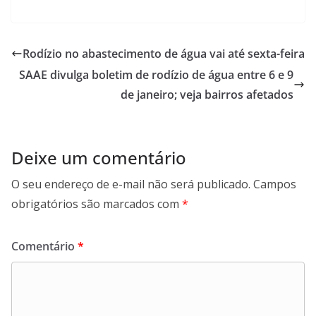
a
h
i
e
c
a
n
l
e
t
k
e
b
s
e
g
Rodízio no abastecimento de água vai até sexta-feira
o
A
d
r
SAAE divulga boletim de rodízio de água entre 6 e 9
o
p
I
a
k
p
n
m
de janeiro; veja bairros afetados
Deixe um comentário
O seu endereço de e-mail não será publicado.
Campos
obrigatórios são marcados com
*
Comentário
*