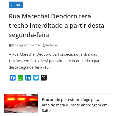
CIDADE
Rua Marechal Deodoro terá
trecho interditado a partir desta
segunda-feira
9 de agosto de 2026
Redação
A Rua Marechal Deodoro da Fonseca, no Jardim das
Nações, em Salto, será parcialmente interditada a partir
desta segunda-feira (10)
F
W
L
T
X
a
h
i
e
c
a
n
l
e
t
k
e
Procurado por estupro foge para
b
s
e
g
área de mata durante abordagem em
o
A
d
r
Salto
o
p
I
a