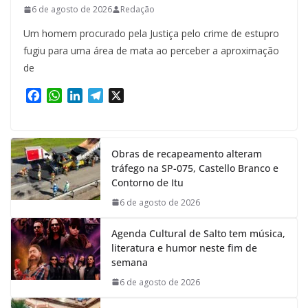
6 de agosto de 2026
Redação
Um homem procurado pela Justiça pelo crime de estupro
fugiu para uma área de mata ao perceber a aproximação
de
F
W
L
T
X
a
h
i
e
c
a
n
l
e
t
k
e
Obras de recapeamento alteram
b
s
e
g
tráfego na SP-075, Castello Branco e
o
A
d
r
Contorno de Itu
o
p
I
a
k
p
n
m
6 de agosto de 2026
Agenda Cultural de Salto tem música,
literatura e humor neste fim de
semana
6 de agosto de 2026