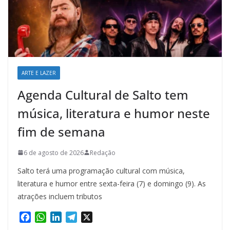
ARTE E LAZER
Agenda Cultural de Salto tem
música, literatura e humor neste
fim de semana
6 de agosto de 2026
Redação
Salto terá uma programação cultural com música,
literatura e humor entre sexta-feira (7) e domingo (9). As
atrações incluem tributos
F
W
L
T
X
a
h
i
e