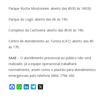
Parque Rocha Moutonnée: aberto das 8h30 às 16h30;
Parque do Lago: aberto das 6h às 19h;
Complexo da Cachoeira: aberto das 8h30 às 19h;
Centro de Atendimento ao Turista (CAT): aberto das 8h
às 17h;
SAAE
– O atendimento presencial ao público não será
realizado. Já a equipe operacional trabalhará
normalmente, assim como o plantão para atendimentos
emergenciais pelo telefone 0800-7796-300.
F
W
L
T
X
a
h
i
e
c
a
n
l
e
t
k
e