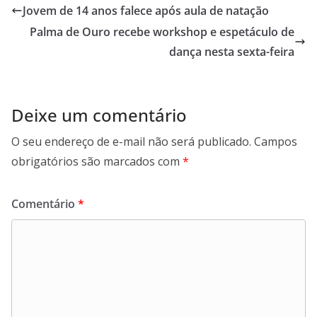
b
s
e
g
Jovem de 14 anos falece após aula de natação
o
A
d
r
Palma de Ouro recebe workshop e espetáculo de
o
p
I
a
k
p
n
m
dança nesta sexta-feira
Deixe um comentário
O seu endereço de e-mail não será publicado.
Campos
obrigatórios são marcados com
*
Comentário
*