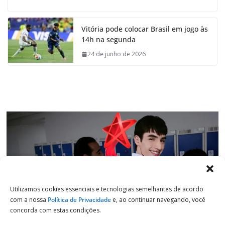
c
a
n
l
e
t
k
e
Vitória pode colocar Brasil em jogo às
b
s
e
g
14h na segunda
o
A
d
r
o
p
I
a
24 de junho de 2026
k
p
n
m
Utilizamos cookies essenciais e tecnologias semelhantes de acordo
com a nossa
Política de Privacidade
e, ao continuar navegando, você
concorda com estas condições.