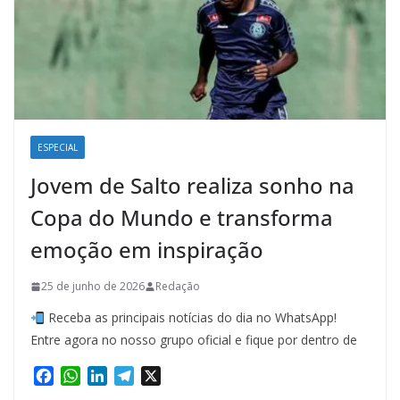
ESPECIAL
Jovem de Salto realiza sonho na
Copa do Mundo e transforma
emoção em inspiração
25 de junho de 2026
Redação
Receba as principais notícias do dia no WhatsApp!
Entre agora no nosso grupo oficial e fique por dentro de
F
W
L
T
X
a
h
i
e