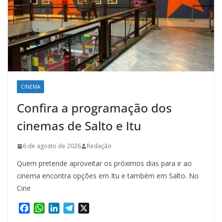
CINEMA
Confira a programação dos
cinemas de Salto e Itu
6 de agosto de 2026
Redação
Quem pretende aproveitar os próximos dias para ir ao
cinema encontra opções em Itu e também em Salto. No
Cine
F
W
L
T
X
a
h
i
e