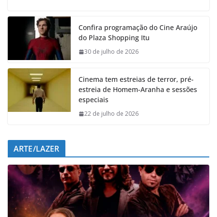
c
a
n
l
e
t
k
e
Confira programação do Cine Araújo
b
s
e
g
do Plaza Shopping Itu
o
A
d
r
o
p
I
a
30 de julho de 2026
k
p
n
m
Cinema tem estreias de terror, pré-
estreia de Homem-Aranha e sessões
especiais
22 de julho de 2026
ARTE/LAZER