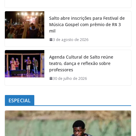
c
a
n
l
e
t
k
e
Salto abre inscrições para Festival de
b
s
e
g
Música Gospel com prêmio de R$ 3
o
A
d
r
mil
o
p
I
a
k
p
n
m
3 de agosto de 2026
Agenda Cultural de Salto reúne
teatro, dança e reflexão sobre
professores
30 de julho de 2026
ESPECIAL