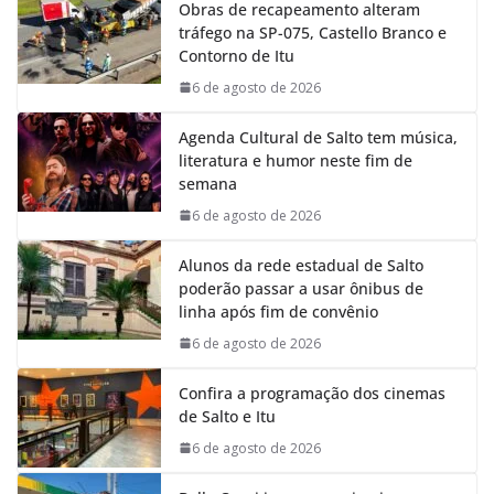
Obras de recapeamento alteram
b
s
e
g
tráfego na SP-075, Castello Branco e
o
A
d
r
Contorno de Itu
o
p
I
a
k
p
n
m
6 de agosto de 2026
Agenda Cultural de Salto tem música,
literatura e humor neste fim de
semana
6 de agosto de 2026
Alunos da rede estadual de Salto
poderão passar a usar ônibus de
linha após fim de convênio
6 de agosto de 2026
Confira a programação dos cinemas
de Salto e Itu
6 de agosto de 2026