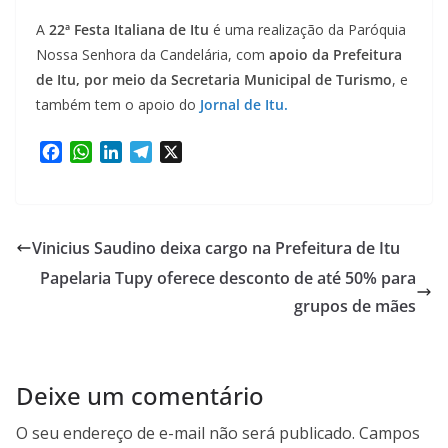
A
22ª Festa Italiana de Itu
é uma realização da Paróquia
Nossa Senhora da Candelária, com
apoio da Prefeitura
de Itu, por meio da Secretaria Municipal de Turismo
, e
também tem o apoio do
Jornal de Itu.
F
W
L
T
X
a
h
i
e
c
a
n
l
e
t
k
e
b
s
e
g
Vinicius Saudino deixa cargo na Prefeitura de Itu
o
A
d
r
Papelaria Tupy oferece desconto de até 50% para
o
p
I
a
k
p
n
m
grupos de mães
Deixe um comentário
O seu endereço de e-mail não será publicado.
Campos