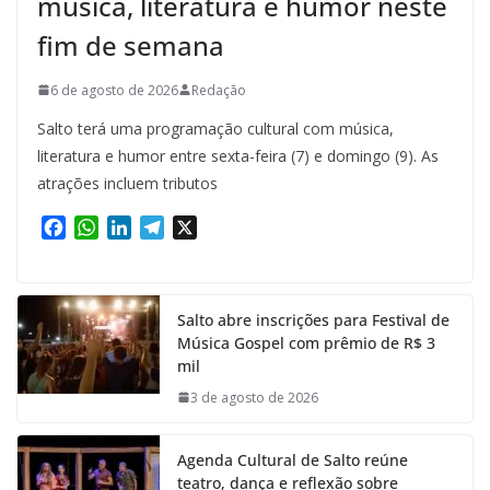
música, literatura e humor neste
fim de semana
6 de agosto de 2026
Redação
Salto terá uma programação cultural com música,
literatura e humor entre sexta-feira (7) e domingo (9). As
atrações incluem tributos
F
W
L
T
X
a
h
i
e
c
a
n
l
e
t
k
e
Salto abre inscrições para Festival de
b
s
e
g
Música Gospel com prêmio de R$ 3
o
A
d
r
mil
o
p
I
a
k
p
n
m
3 de agosto de 2026
Agenda Cultural de Salto reúne
teatro, dança e reflexão sobre