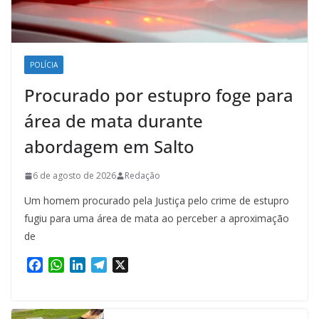
POLÍCIA
Procurado por estupro foge para
área de mata durante
abordagem em Salto
6 de agosto de 2026
Redação
Um homem procurado pela Justiça pelo crime de estupro
fugiu para uma área de mata ao perceber a aproximação
de
F
W
L
T
X
a
h
i
e
c
a
n
l
e
t
k
e