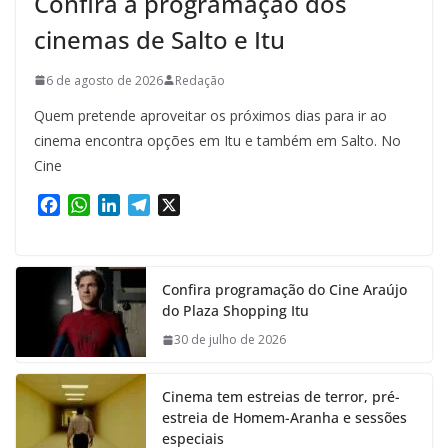
Confira a programação dos
cinemas de Salto e Itu
6 de agosto de 2026
Redação
Quem pretende aproveitar os próximos dias para ir ao
cinema encontra opções em Itu e também em Salto. No
Cine
F
W
L
T
X
a
h
i
e
c
a
n
l
e
t
k
e
Confira programação do Cine Araújo
b
s
e
g
do Plaza Shopping Itu
o
A
d
r
o
p
I
a
30 de julho de 2026
k
p
n
m
Cinema tem estreias de terror, pré-
estreia de Homem-Aranha e sessões
especiais