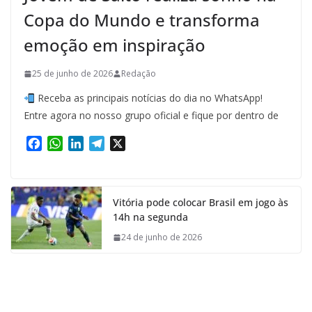
Copa do Mundo e transforma
emoção em inspiração
25 de junho de 2026
Redação
Receba as principais notícias do dia no WhatsApp!
Entre agora no nosso grupo oficial e fique por dentro de
F
W
L
T
X
a
h
i
e
c
a
n
l
e
t
k
e
Vitória pode colocar Brasil em jogo às
b
s
e
g
14h na segunda
o
A
d
r
o
p
I
a
24 de junho de 2026
k
p
n
m