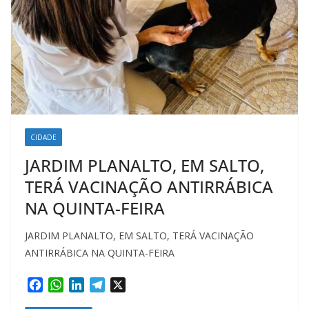
CIDADE
JARDIM PLANALTO, EM SALTO,
TERÁ VACINAÇÃO ANTIRRÁBICA
NA QUINTA-FEIRA
JARDIM PLANALTO, EM SALTO, TERÁ VACINAÇÃO
ANTIRRÁBICA NA QUINTA-FEIRA
F
W
L
T
X
a
h
i
e