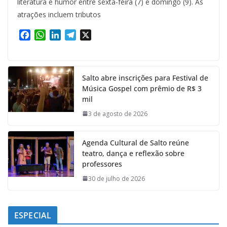
literatura e humor entre sexta-feira (7) e domingo (9). As
atrações incluem tributos
F
W
L
T
X
a
h
i
e
c
a
n
l
e
t
k
e
Salto abre inscrições para Festival de
b
s
e
g
Música Gospel com prêmio de R$ 3
o
A
d
r
mil
o
p
I
a
k
p
n
m
3 de agosto de 2026
Agenda Cultural de Salto reúne
teatro, dança e reflexão sobre
professores
30 de julho de 2026
ESPECIAL