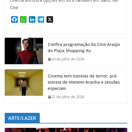
cinema encontra opções em Itu e também em Salto. No
Cine
F
W
L
T
X
a
h
i
e
c
a
n
l
e
t
k
e
Confira programação do Cine Araújo
b
s
e
g
do Plaza Shopping Itu
o
A
d
r
o
p
I
a
30 de julho de 2026
k
p
n
m
Cinema tem estreias de terror, pré-
estreia de Homem-Aranha e sessões
especiais
22 de julho de 2026
ARTE/LAZER