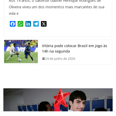
Aos 14 anos, o saltense Gabriel Henrique Rodrigues de
Oliveira viveu um dos momentos mais marcantes de sua
vida e
F
W
L
T
X
a
h
i
e
c
a
n
l
e
t
k
e
Vitória pode colocar Brasil em jogo às
b
s
e
g
14h na segunda
o
A
d
r
o
p
I
a
24 de junho de 2026
k
p
n
m