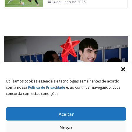
o
p
I
a
24 de junho de 2026
k
p
n
m
Utilizamos cookies essenciais e tecnologias semelhantes de acordo
com a nossa
Política de Privacidade
e, ao continuar navegando, você
concorda com estas condições.
Aceitar
Copyright © 2026
Jornal de Salto
. Todos os direitos reservados.
Negar