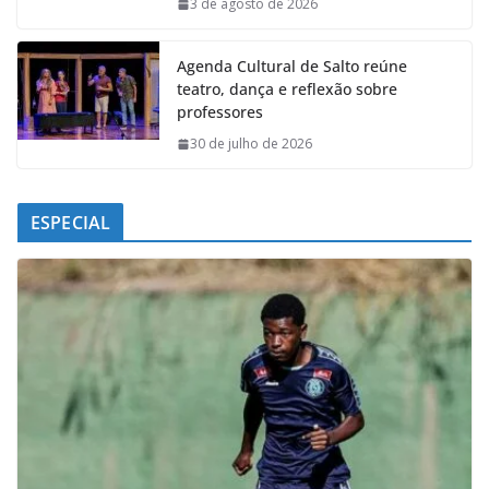
k
p
n
m
3 de agosto de 2026
Agenda Cultural de Salto reúne
teatro, dança e reflexão sobre
professores
30 de julho de 2026
ESPECIAL