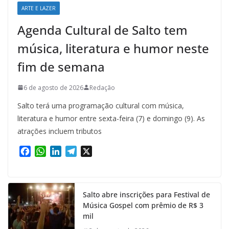
ARTE E LAZER
Agenda Cultural de Salto tem
música, literatura e humor neste
fim de semana
6 de agosto de 2026
Redação
Salto terá uma programação cultural com música,
literatura e humor entre sexta-feira (7) e domingo (9). As
atrações incluem tributos
F
W
L
T
X
a
h
i
e
c
a
n
l
e
t
k
e
Salto abre inscrições para Festival de
b
s
e
g
Música Gospel com prêmio de R$ 3
o
A
d
r
mil
o
p
I
a