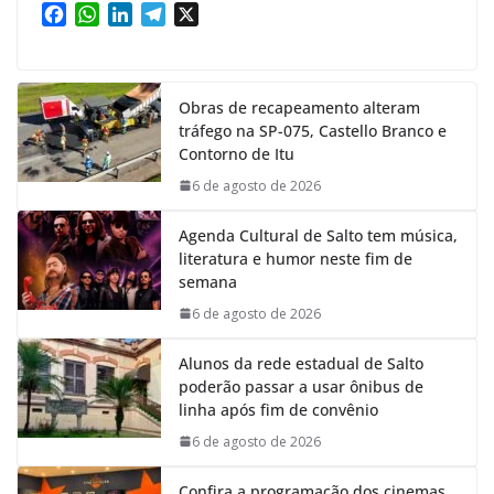
F
W
L
T
X
a
h
i
e
c
a
n
l
e
t
k
e
Obras de recapeamento alteram
b
s
e
g
tráfego na SP-075, Castello Branco e
o
A
d
r
Contorno de Itu
o
p
I
a
k
p
n
m
6 de agosto de 2026
Agenda Cultural de Salto tem música,
literatura e humor neste fim de
semana
6 de agosto de 2026
Alunos da rede estadual de Salto
poderão passar a usar ônibus de
linha após fim de convênio
6 de agosto de 2026
Confira a programação dos cinemas