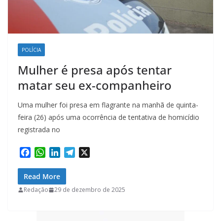
POLÍCIA
Mulher é presa após tentar
matar seu ex-companheiro
Uma mulher foi presa em flagrante na manhã de quinta-
feira (26) após uma ocorrência de tentativa de homicídio
registrada no
F
W
L
T
X
a
h
i
e
c
a
n
l
Read More
e
t
k
e
Redação
29 de dezembro de 2025
b
s
e
g
o
A
d
r
o
p
I
a