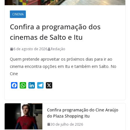
CINEMA
Confira a programação dos
cinemas de Salto e Itu
6 de agosto de 2026
Redação
Quem pretende aproveitar os próximos dias para ir ao
cinema encontra opções em Itu e também em Salto. No
Cine
F
W
L
T
X
a
h
i
e
c
a
n
l
e
t
k
e
Confira programação do Cine Araújo
b
s
e
g
do Plaza Shopping Itu
o
A
d
r
o
p
I
a
30 de julho de 2026
k
p
n
m