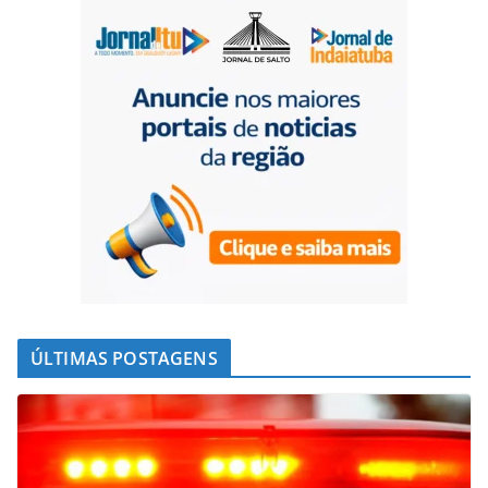
k
p
n
m
ÚLTIMAS POSTAGENS