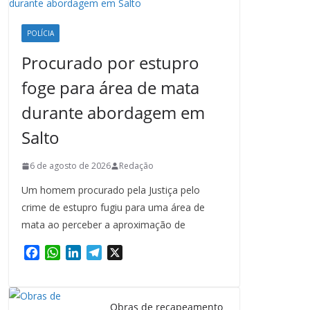
POLÍCIA
Procurado por estupro
foge para área de mata
durante abordagem em
Salto
6 de agosto de 2026
Redação
Um homem procurado pela Justiça pelo
crime de estupro fugiu para uma área de
mata ao perceber a aproximação de
F
W
L
T
X
a
h
i
e
c
a
n
l
e
t
k
e
Obras de recapeamento