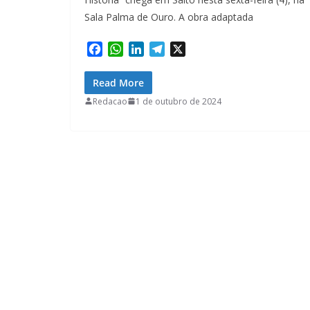
Sala Palma de Ouro. A obra adaptada
F
W
L
T
X
a
h
i
e
c
a
n
l
Read More
e
t
k
e
Redacao
1 de outubro de 2024
b
s
e
g
o
A
d
r
o
p
I
a
k
p
n
m