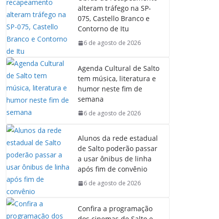
b
s
e
g
alteram tráfego na SP-
o
A
d
r
075, Castello Branco e
o
p
I
a
Contorno de Itu
k
p
n
m
6 de agosto de 2026
Agenda Cultural de Salto
tem música, literatura e
humor neste fim de
semana
6 de agosto de 2026
Alunos da rede estadual
de Salto poderão passar
a usar ônibus de linha
após fim de convênio
6 de agosto de 2026
Confira a programação
dos cinemas de Salto e