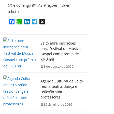
(7) e domingo (9). As atrações incluem
tributos
F
W
L
T
X
a
h
i
e
c
a
n
l
e
t
k
e
Salto abre inscrições
b
s
e
g
para Festival de Música
o
A
d
r
Gospel com prêmio de
o
p
I
a
R$ 3 mil
k
p
n
m
3 de agosto de 2026
Agenda Cultural de Salto
reúne teatro, dança e
reflexão sobre
professores
30 de julho de 2026