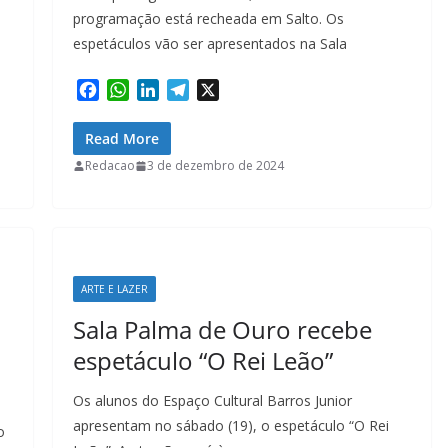
programação está recheada em Salto. Os
espetáculos vão ser apresentados na Sala
F
W
L
T
X
a
h
i
e
c
a
n
l
Read More
e
t
k
e
Redacao
3 de dezembro de 2024
b
s
e
g
o
A
d
r
o
p
I
a
k
p
n
m
ARTE E LAZER
Sala Palma de Ouro recebe
espetáculo “O Rei Leão”
Os alunos do Espaço Cultural Barros Junior
apresentam no sábado (19), o espetáculo “O Rei
o