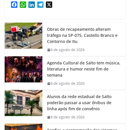
F
W
L
T
X
a
h
i
e
c
a
n
l
e
t
k
e
Obras de recapeamento alteram
b
s
e
g
tráfego na SP-075, Castello Branco e
o
A
d
r
Contorno de Itu
o
p
I
a
k
p
n
m
6 de agosto de 2026
Agenda Cultural de Salto tem música,
literatura e humor neste fim de
semana
6 de agosto de 2026
Alunos da rede estadual de Salto
poderão passar a usar ônibus de
linha após fim de convênio
6 de agosto de 2026