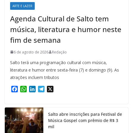
ARTE E LAZER
Agenda Cultural de Salto tem
música, literatura e humor neste
fim de semana
6 de agosto de 2026
Redação
Salto terá uma programação cultural com música,
literatura e humor entre sexta-feira (7) e domingo (9). As
atrações incluem tributos
F
W
L
T
X
a
h
i
e
c
a
n
l
e
t
k
e
Salto abre inscrições para Festival de
b
s
e
g
Música Gospel com prêmio de R$ 3
o
A
d
r
mil
o
p
I
a