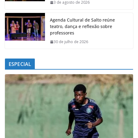
k
p
n
m
3 de agosto de 2026
Agenda Cultural de Salto reúne
teatro, dança e reflexão sobre
professores
30 de julho de 2026
ESPECIAL