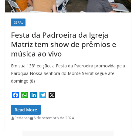
GERAL
Festa da Padroeira da Igreja
Matriz tem show de prêmios e
música ao vivo
Em sua 138ª edição, a Festa da Padroeira promovida pela
Paróquia Nossa Senhora do Monte Serrat segue até
domingo (8)
F
W
L
T
X
a
h
i
e
c
a
n
l
Read More
e
t
k
e
Redacao
6 de setembro de 2024
b
s
e
g
o
A
d
r
o
p
I
a