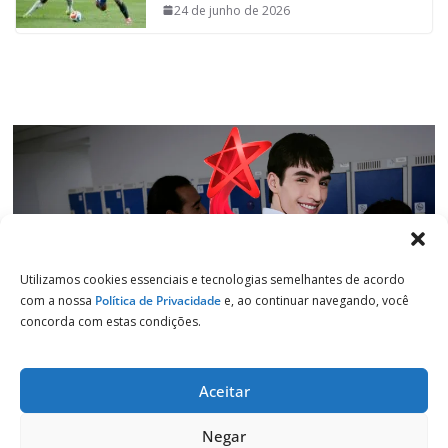
o
p
I
a
24 de junho de 2026
k
p
n
m
Utilizamos cookies essenciais e tecnologias semelhantes de acordo
com a nossa
Política de Privacidade
e, ao continuar navegando, você
concorda com estas condições.
Aceitar
Copyright © 2026
Jornal de Salto
. Todos os direitos reservados.
Negar