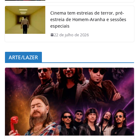
k
p
n
m
Cinema tem estreias de terror, pré-
estreia de Homem-Aranha e sessões
especiais
22 de julho de 2026
ARTE/LAZER