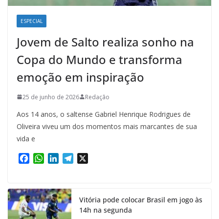
ESPECIAL
Jovem de Salto realiza sonho na
Copa do Mundo e transforma
emoção em inspiração
25 de junho de 2026
Redação
Aos 14 anos, o saltense Gabriel Henrique Rodrigues de
Oliveira viveu um dos momentos mais marcantes de sua
vida e
F
W
L
T
X
a
h
i
e
c
a
n
l
e
t
k
e
Vitória pode colocar Brasil em jogo às
b
s
e
g
14h na segunda
o
A
d
r