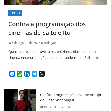
CINEMA
Confira a programação dos
cinemas de Salto e Itu
6 de agosto de 2026
Redação
Quem pretende aproveitar os próximos dias para ir ao
cinema encontra opções em Itu e também em Salto. No
Cine
F
W
L
T
X
a
h
i
e
c
a
n
l
e
t
k
e
Confira programação do Cine Araújo
b
s
e
g
do Plaza Shopping Itu
o
A
d
r
o
p
I
a
30 de julho de 2026