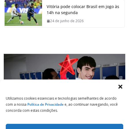
e
t
k
e
Vitória pode colocar Brasil em jogo às
b
s
e
g
14h na segunda
o
A
d
r
o
p
I
a
24 de junho de 2026
k
p
n
m
Utilizamos cookies essenciais e tecnologias semelhantes de acordo
com a nossa
Política de Privacidade
e, ao continuar navegando, você
concorda com estas condições.