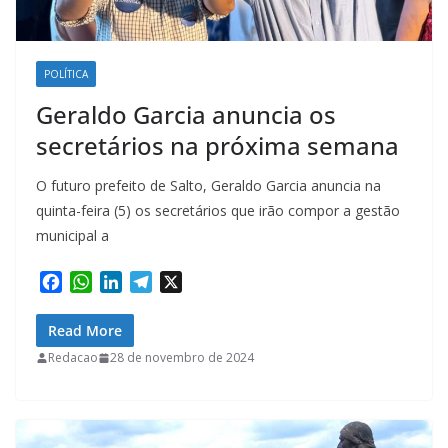
POLÍTICA
Geraldo Garcia anuncia os
secretários na próxima semana
O futuro prefeito de Salto, Geraldo Garcia anuncia na
quinta-feira (5) os secretários que irão compor a gestão
municipal a
F
W
L
T
X
a
h
i
e
c
a
n
l
Read More
e
t
k
e
Redacao
28 de novembro de 2024
b
s
e
g
o
A
d
r
o
p
I
a
k
p
n
m