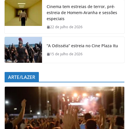
e
t
k
e
Cinema tem estreias de terror, pré-
b
s
e
g
estreia de Homem-Aranha e sessões
o
A
d
r
especiais
o
p
I
a
k
p
n
m
22 de julho de 2026
“A Odisséia” estreia no Cine Plaza Itu
15 de julho de 2026
ARTE/LAZER