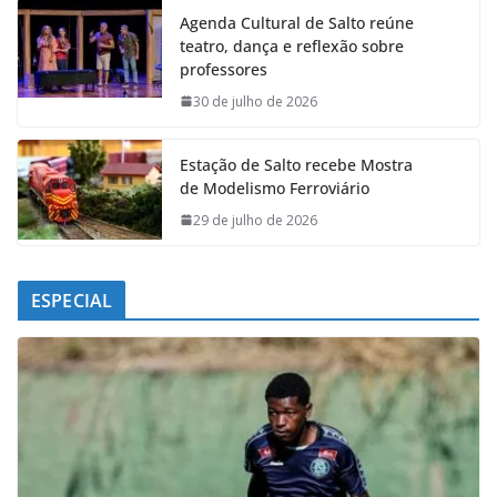
e
t
k
e
Agenda Cultural de Salto reúne
b
s
e
g
teatro, dança e reflexão sobre
o
A
d
r
professores
o
p
I
a
k
p
n
m
30 de julho de 2026
Estação de Salto recebe Mostra
de Modelismo Ferroviário
29 de julho de 2026
ESPECIAL