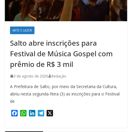
ARTE E LAZER
Salto abre inscrições para
Festival de Música Gospel com
prêmio de R$ 3 mil
3 de agosto de 2026
Redação
A Prefeitura de Salto, por meio da Secretaria da Cultura,
abriu nesta segunda-feira (3) as inscrições para o Festival
de
F
W
L
T
X
a
h
i
e
c
a
n
l