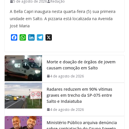
5 de agosto de 2026
Redação
A Bella Capri inaugura nesta quarta-feira (5) sua primeira
unidade em Salto. A pizzaria está localizada na Avenida
José Maria
F
W
L
T
X
a
h
i
e
c
a
n
l
e
t
k
e
Morte e doação de órgãos de jovem
b
s
e
g
causam comoção em Salto
o
A
d
r
o
p
I
a
4 de agosto de 2026
k
p
n
m
Radares reduzem em 90% vítimas
graves em trecho da SP-075 entre
Salto e Indaiatuba
4 de agosto de 2026
Ministério Público arquiva denúncia
sobre contratação do Grupo Soweto