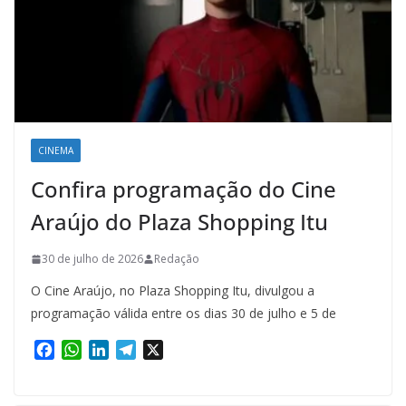
CINEMA
Confira programação do Cine
Araújo do Plaza Shopping Itu
30 de julho de 2026
Redação
O Cine Araújo, no Plaza Shopping Itu, divulgou a
programação válida entre os dias 30 de julho e 5 de
F
W
L
T
X
a
h
i
e
c
a
n
l