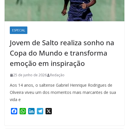
ESPECIAL
Jovem de Salto realiza sonho na
Copa do Mundo e transforma
emoção em inspiração
25 de junho de 2026
Redação
Aos 14 anos, o saltense Gabriel Henrique Rodrigues de
Oliveira viveu um dos momentos mais marcantes de sua
vida e
F
W
L
T
X
a
h
i
e
c
a
n
l