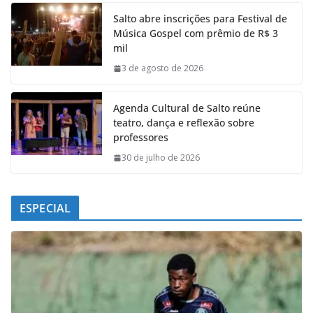
e
t
k
e
Salto abre inscrições para Festival de
b
s
e
g
Música Gospel com prêmio de R$ 3
o
A
d
r
mil
o
p
I
a
k
p
n
m
3 de agosto de 2026
Agenda Cultural de Salto reúne
teatro, dança e reflexão sobre
professores
30 de julho de 2026
ESPECIAL