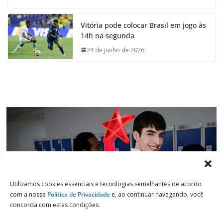
c
a
n
l
e
t
k
e
Vitória pode colocar Brasil em jogo às
b
s
e
g
14h na segunda
o
A
d
r
o
p
I
a
24 de junho de 2026
k
p
n
m
Utilizamos cookies essenciais e tecnologias semelhantes de acordo
com a nossa
Política de Privacidade
e, ao continuar navegando, você
concorda com estas condições.