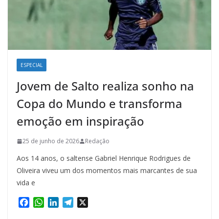
ESPECIAL
Jovem de Salto realiza sonho na
Copa do Mundo e transforma
emoção em inspiração
25 de junho de 2026
Redação
Aos 14 anos, o saltense Gabriel Henrique Rodrigues de
Oliveira viveu um dos momentos mais marcantes de sua
vida e
F
W
L
T
X
a
h
i
e