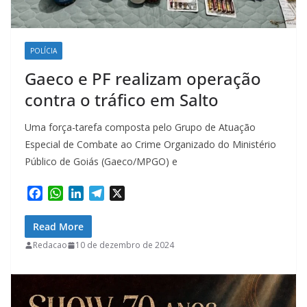
POLÍCIA
Gaeco e PF realizam operação
contra o tráfico em Salto
Uma força-tarefa composta pelo Grupo de Atuação
Especial de Combate ao Crime Organizado do Ministério
Público de Goiás (Gaeco/MPGO) e
F
W
L
T
X
a
h
i
e
c
a
n
l
Read More
e
t
k
e
Redacao
10 de dezembro de 2024
b
s
e
g
o
A
d
r
o
p
I
a
k
p
n
m