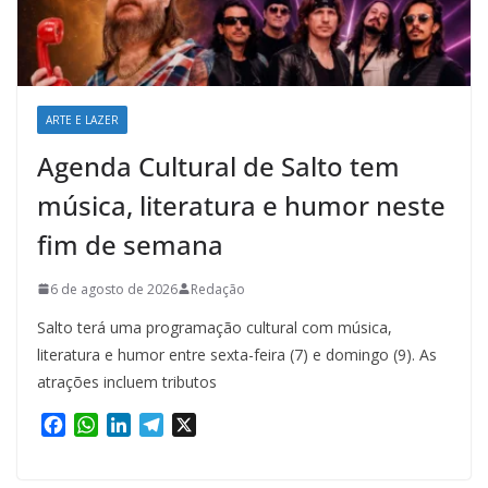
ARTE E LAZER
Agenda Cultural de Salto tem
música, literatura e humor neste
fim de semana
6 de agosto de 2026
Redação
Salto terá uma programação cultural com música,
literatura e humor entre sexta-feira (7) e domingo (9). As
atrações incluem tributos
F
W
L
T
X
a
h
i
e
c
a
n
l