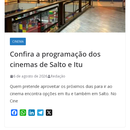
CINEMA
Confira a programação dos
cinemas de Salto e Itu
6 de agosto de 2026
Redação
Quem pretende aproveitar os próximos dias para ir ao
cinema encontra opções em Itu e também em Salto. No
Cine
F
W
L
T
X
a
h
i
e
c
a
n
l