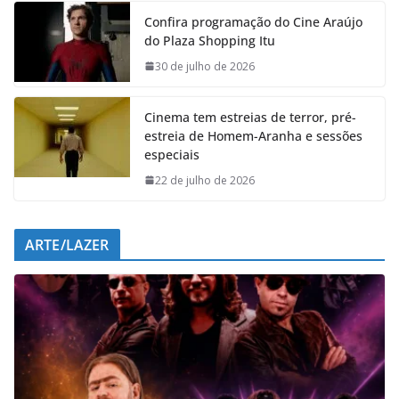
e
t
k
e
Confira programação do Cine Araújo
b
s
e
g
do Plaza Shopping Itu
o
A
d
r
o
p
I
a
30 de julho de 2026
k
p
n
m
Cinema tem estreias de terror, pré-
estreia de Homem-Aranha e sessões
especiais
22 de julho de 2026
ARTE/LAZER