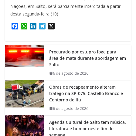
Nações, em Salto, será parcialmente interditada a partir
desta segunda-feira (10)
F
W
L
T
X
a
h
i
e
c
a
n
l
e
t
k
e
Procurado por estupro foge para
b
s
e
g
área de mata durante abordagem em
o
A
d
r
Salto
o
p
I
a
k
p
n
m
6 de agosto de 2026
Obras de recapeamento alteram
tráfego na SP-075, Castello Branco e
Contorno de Itu
6 de agosto de 2026
Agenda Cultural de Salto tem música,
literatura e humor neste fim de
semana