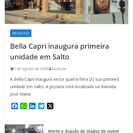
NEGÓCIOS
Bella Capri inaugura primeira
unidade em Salto
5 de agosto de 2026
Redação
A Bella Capri inaugura nesta quarta-feira (5) sua primeira
unidade em Salto. A pizzaria está localizada na Avenida
José Maria
F
W
L
T
X
a
h
i
e
c
a
n
l
e
t
k
e
Morte e doação de órgãos de jovem
b
s
e
g