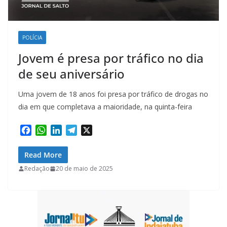
POLÍCIA
Jovem é presa por tráfico no dia
de seu aniversário
Uma jovem de 18 anos foi presa por tráfico de drogas no
dia em que completava a maioridade, na quinta-feira
F
W
L
T
X
a
h
i
e
c
a
n
l
Read More
e
t
k
e
Redação
20 de maio de 2025
b
s
e
g
o
A
d
r
o
p
I
a
k
p
n
m