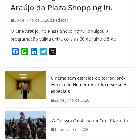
Araújo do Plaza Shopping Itu
30 de julho de 2026
Redação
O Cine Araújo, no Plaza Shopping Itu, divulgou a
programação válida entre os dias 30 de julho e 5 de
F
W
L
T
X
a
h
i
e
c
a
n
l
e
t
k
e
Cinema tem estreias de terror, pré-
b
s
e
g
estreia de Homem-Aranha e sessões
o
A
d
r
especiais
o
p
I
a
k
p
n
m
22 de julho de 2026
“A Odisséia” estreia no Cine Plaza Itu
15 de julho de 2026