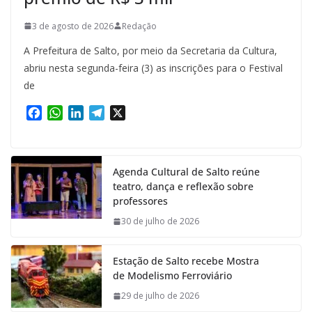
3 de agosto de 2026
Redação
A Prefeitura de Salto, por meio da Secretaria da Cultura,
abriu nesta segunda-feira (3) as inscrições para o Festival
de
F
W
L
T
X
a
h
i
e
c
a
n
l
e
t
k
e
Agenda Cultural de Salto reúne
b
s
e
g
teatro, dança e reflexão sobre
o
A
d
r
professores
o
p
I
a
k
p
n
m
30 de julho de 2026
Estação de Salto recebe Mostra
de Modelismo Ferroviário
29 de julho de 2026