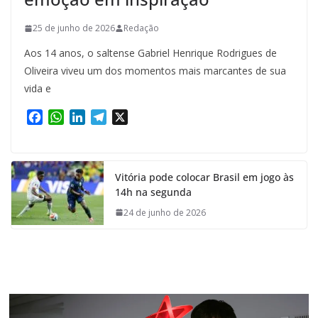
25 de junho de 2026
Redação
Aos 14 anos, o saltense Gabriel Henrique Rodrigues de
Oliveira viveu um dos momentos mais marcantes de sua
vida e
F
W
L
T
X
a
h
i
e
c
a
n
l
e
t
k
e
Vitória pode colocar Brasil em jogo às
b
s
e
g
14h na segunda
o
A
d
r
o
p
I
a
24 de junho de 2026
k
p
n
m