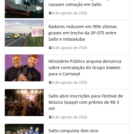
causam comoção em Salto
o
A
d
r
o
p
I
a
4 de agosto de 2026
k
p
n
m
Radares reduzem em 90% vítimas
graves em trecho da SP-075 entre
Salto e Indaiatuba
4 de agosto de 2026
Ministério Público arquiva denúncia
sobre contratação do Grupo Soweto
para o Carnaval
4 de agosto de 2026
Salto abre inscrições para Festival de
Música Gospel com prêmio de R$ 3
mil
3 de agosto de 2026
Salto conquista dois vice-