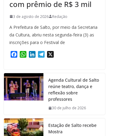
com prêmio de R$ 3 mil
3 de agosto de 2026
Redação
A Prefeitura de Salto, por meio da Secretaria
da Cultura, abriu nesta segunda-feira (3) as
inscrições para o Festival de
F
W
L
T
X
a
h
i
e
c
a
n
l
e
t
k
e
Agenda Cultural de Salto
b
s
e
g
reúne teatro, dança e
o
A
d
r
reflexão sobre
o
p
I
a
professores
k
p
n
m
30 de julho de 2026
Estação de Salto recebe
Mostra