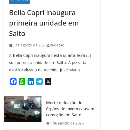
NEGÓCIOS
Bella Capri inaugura
primeira unidade em
Salto
5 de agosto de 2026
Redação
A Bella Capri inaugura nesta quarta-feira (5)
sua primeira unidade em Salto. A pizzaria
está localizada na Avenida José Maria
F
W
L
T
X
a
h
i
e
c
a
n
l
e
t
k
e
Morte e doação de
b
s
e
g
órgãos de jovem causam
o
A
d
r
comoção em Salto
o
p
I
a
4 de agosto de 2026
k
p
n
m