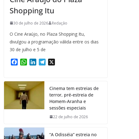
Shopping Itu
30 de julho de 2026
Redação
O Cine Araújo, no Plaza Shopping Itu,
divulgou a programação válida entre os dias
30 de julho e 5 de
F
W
L
T
X
a
h
i
e
c
a
n
l
e
t
k
e
Cinema tem estreias de
b
s
e
g
terror, pré-estreia de
o
A
d
r
Homem-Aranha e
o
p
I
a
sessões especiais
k
p
n
m
22 de julho de 2026
“A Odisséia” estreia no