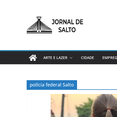
Pular
para
o
conteúdo
ARTE E LAZER
CIDADE
EMPRE
polícia federal Salto