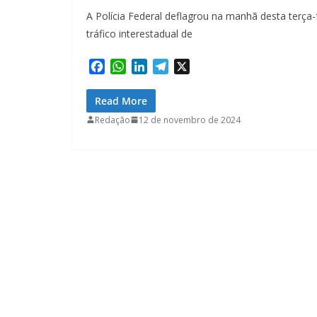
A Polícia Federal deflagrou na manhã desta terça-f
tráfico interestadual de
F
W
L
T
X
a
h
i
e
c
a
n
l
Read More
e
t
k
e
Redação
12 de novembro de 2024
b
s
e
g
o
A
d
r
o
p
I
a
k
p
n
m