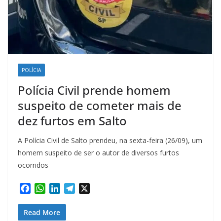
POLÍCIA
Polícia Civil prende homem
suspeito de cometer mais de
dez furtos em Salto
A Polícia Civil de Salto prendeu, na sexta-feira (26/09), um
homem suspeito de ser o autor de diversos furtos
ocorridos
F
W
L
T
X
a
h
i
e
c
a
n
l
Read More
e
t
k
e