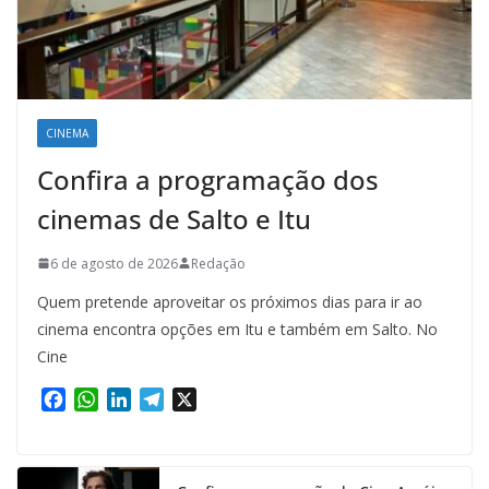
CINEMA
Confira a programação dos
cinemas de Salto e Itu
6 de agosto de 2026
Redação
Quem pretende aproveitar os próximos dias para ir ao
cinema encontra opções em Itu e também em Salto. No
Cine
F
W
L
T
X
a
h
i
e
c
a
n
l
e
t
k
e