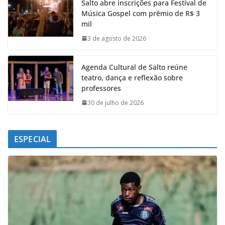
Salto abre inscrições para Festival de
b
s
e
g
Música Gospel com prêmio de R$ 3
o
A
d
r
mil
o
p
I
a
k
p
n
m
3 de agosto de 2026
Agenda Cultural de Salto reúne
teatro, dança e reflexão sobre
professores
30 de julho de 2026
ESPECIAL