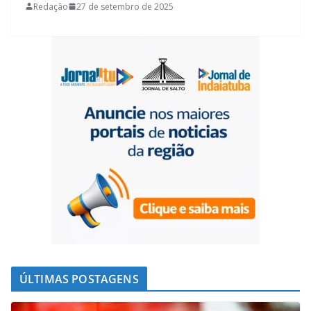
Redação
27 de setembro de 2025
b
s
e
g
o
A
d
r
o
p
I
a
k
p
n
m
ÚLTIMAS POSTAGENS