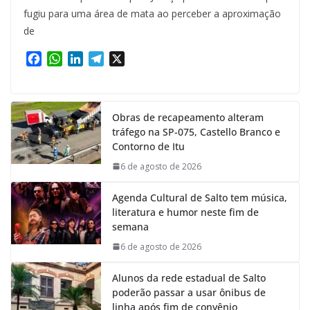
fugiu para uma área de mata ao perceber a aproximação
de
F
W
L
T
X
a
h
i
e
c
a
n
l
e
t
k
e
Obras de recapeamento alteram
b
s
e
g
tráfego na SP-075, Castello Branco e
o
A
d
r
Contorno de Itu
o
p
I
a
k
p
n
m
6 de agosto de 2026
Agenda Cultural de Salto tem música,
literatura e humor neste fim de
semana
6 de agosto de 2026
Alunos da rede estadual de Salto
poderão passar a usar ônibus de
linha após fim de convênio