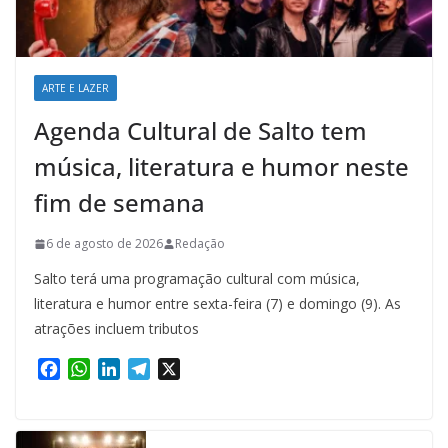
ARTE E LAZER
Agenda Cultural de Salto tem
música, literatura e humor neste
fim de semana
6 de agosto de 2026
Redação
Salto terá uma programação cultural com música,
literatura e humor entre sexta-feira (7) e domingo (9). As
atrações incluem tributos
F
W
L
T
X
a
h
i
e
c
a
n
l
e
t
k
e