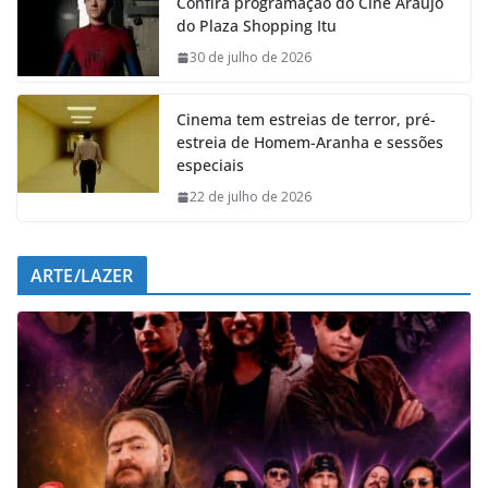
Confira programação do Cine Araújo
b
s
e
g
do Plaza Shopping Itu
o
A
d
r
o
p
I
a
30 de julho de 2026
k
p
n
m
Cinema tem estreias de terror, pré-
estreia de Homem-Aranha e sessões
especiais
22 de julho de 2026
ARTE/LAZER