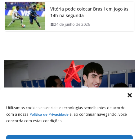
e
t
k
e
Vitória pode colocar Brasil em jogo às
b
s
e
g
14h na segunda
o
A
d
r
o
p
I
a
24 de junho de 2026
k
p
n
m
Utilizamos cookies essenciais e tecnologias semelhantes de acordo
com a nossa
Política de Privacidade
e, ao continuar navegando, você
concorda com estas condições.