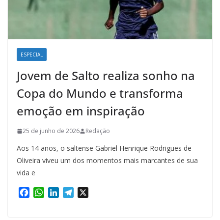
ESPECIAL
Jovem de Salto realiza sonho na
Copa do Mundo e transforma
emoção em inspiração
25 de junho de 2026
Redação
Aos 14 anos, o saltense Gabriel Henrique Rodrigues de
Oliveira viveu um dos momentos mais marcantes de sua
vida e
F
W
L
T
X
a
h
i
e
c
a
n
l