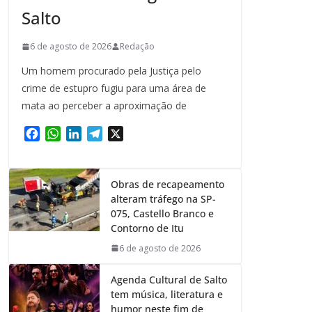
Salto
6 de agosto de 2026
Redação
Um homem procurado pela Justiça pelo
crime de estupro fugiu para uma área de
mata ao perceber a aproximação de
F
W
L
T
X
a
h
i
e
c
a
n
l
e
t
k
e
Obras de recapeamento
b
s
e
g
alteram tráfego na SP-
o
A
d
r
075, Castello Branco e
o
p
I
a
Contorno de Itu
k
p
n
m
6 de agosto de 2026
Agenda Cultural de Salto
tem música, literatura e
humor neste fim de