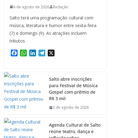
6 de agosto de 2026
Redação
Salto terá uma programação cultural com
música, literatura e humor entre sexta-feira
(7) e domingo (9). As atrações incluem
tributos
F
W
L
T
X
a
h
i
e
c
a
n
l
e
t
k
e
Salto abre inscrições
b
s
e
g
para Festival de Música
o
A
d
r
Gospel com prêmio de
o
p
I
a
R$ 3 mil
k
p
n
m
3 de agosto de 2026
Agenda Cultural de Salto
reúne teatro, dança e
reflexão sobre