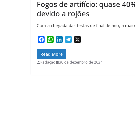
Fogos de artifício: quase 4
devido a rojões
Com a chegada das festas de final de ano, a maio
F
W
L
T
X
a
h
i
e
c
a
n
l
Read More
e
t
k
e
Redação
30 de dezembro de 2024
b
s
e
g
o
A
d
r
o
p
I
a
k
p
n
m