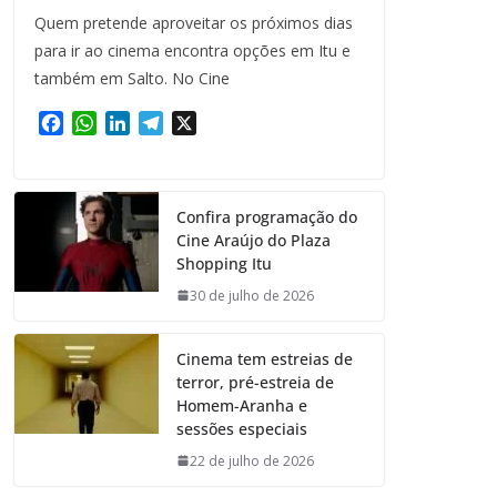
Quem pretende aproveitar os próximos dias
para ir ao cinema encontra opções em Itu e
também em Salto. No Cine
F
W
L
T
X
a
h
i
e
c
a
n
l
e
t
k
e
Confira programação do
b
s
e
g
Cine Araújo do Plaza
o
A
d
r
Shopping Itu
o
p
I
a
k
p
n
m
30 de julho de 2026
Cinema tem estreias de
terror, pré-estreia de
Homem-Aranha e
sessões especiais
22 de julho de 2026