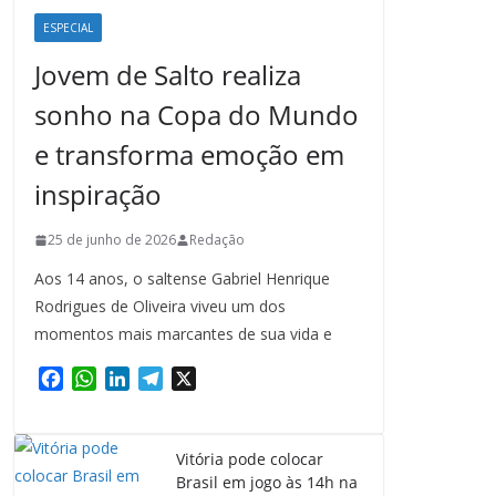
ESPECIAL
Jovem de Salto realiza
sonho na Copa do Mundo
e transforma emoção em
inspiração
25 de junho de 2026
Redação
Aos 14 anos, o saltense Gabriel Henrique
Rodrigues de Oliveira viveu um dos
momentos mais marcantes de sua vida e
F
W
L
T
X
a
h
i
e
c
a
n
l
e
t
k
e
Vitória pode colocar
b
s
e
g
Brasil em jogo às 14h na