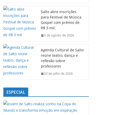
c
a
n
l
e
t
k
e
Salto abre inscrições
b
s
e
g
para Festival de Música
o
A
d
r
Gospel com prêmio de
o
p
I
a
R$ 3 mil
k
p
n
m
3 de agosto de 2026
Agenda Cultural de Salto
reúne teatro, dança e
reflexão sobre
professores
30 de julho de 2026
ESPECIAL