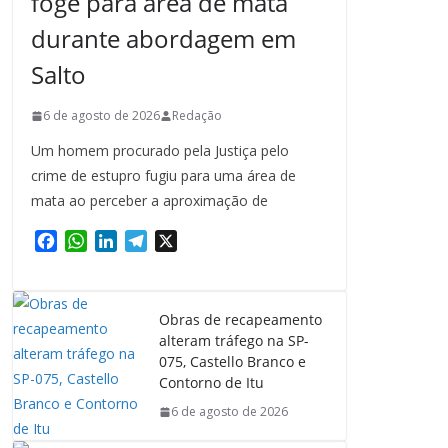
foge para área de mata
durante abordagem em
Salto
6 de agosto de 2026
Redação
Um homem procurado pela Justiça pelo
crime de estupro fugiu para uma área de
mata ao perceber a aproximação de
F
W
L
T
X
a
h
i
e
c
a
n
l
e
t
k
e
Obras de recapeamento
b
s
e
g
alteram tráfego na SP-
o
A
d
r
075, Castello Branco e
o
p
I
a
Contorno de Itu
k
p
n
m
6 de agosto de 2026