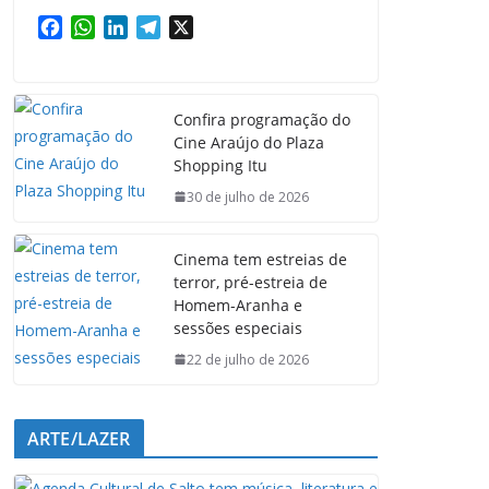
F
W
L
T
X
a
h
i
e
c
a
n
l
e
t
k
e
Confira programação do
b
s
e
g
Cine Araújo do Plaza
o
A
d
r
Shopping Itu
o
p
I
a
k
p
n
m
30 de julho de 2026
Cinema tem estreias de
terror, pré-estreia de
Homem-Aranha e
sessões especiais
22 de julho de 2026
ARTE/LAZER