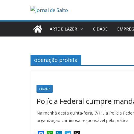
Pular
para
o
conteúdo
ARTE E LAZER
CIDADE
EMPRE
operação profeta
CIDADE
Polícia Federal cumpre mand
Na manhã desta quinta-feira, 7/11, a Polícia Fede
organização criminosa responsável pela prática