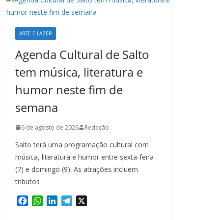
ARTE E LAZER
Agenda Cultural de Salto
tem música, literatura e
humor neste fim de
semana
6 de agosto de 2026
Redação
Salto terá uma programação cultural com
música, literatura e humor entre sexta-feira
(7) e domingo (9). As atrações incluem
tributos
F
W
L
T
X
a
h
i
e