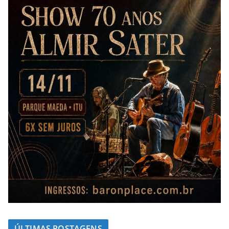
k
p
n
m
ÚLTIMAS POSTAGENS