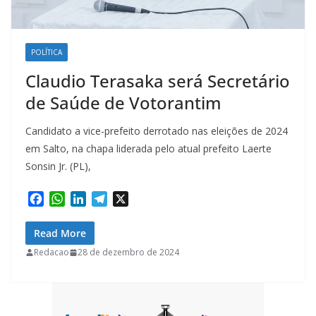
POLÍTICA
Claudio Terasaka será Secretário
de Saúde de Votorantim
Candidato a vice-prefeito derrotado nas eleições de 2024
em Salto, na chapa liderada pelo atual prefeito Laerte
Sonsin Jr. (PL),
F
W
L
T
X
a
h
i
e
c
a
n
l
Read More
e
t
k
e
Redacao
28 de dezembro de 2024
b
s
e
g
o
A
d
r
o
p
I
a
k
p
n
m