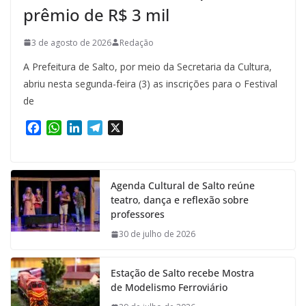
prêmio de R$ 3 mil
3 de agosto de 2026
Redação
A Prefeitura de Salto, por meio da Secretaria da Cultura,
abriu nesta segunda-feira (3) as inscrições para o Festival
de
F
W
L
T
X
a
h
i
e
c
a
n
l
e
t
k
e
Agenda Cultural de Salto reúne
b
s
e
g
teatro, dança e reflexão sobre
o
A
d
r
professores
o
p
I
a
k
p
n
m
30 de julho de 2026
Estação de Salto recebe Mostra
de Modelismo Ferroviário