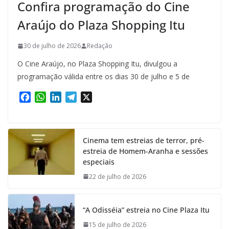
Confira programação do Cine
Araújo do Plaza Shopping Itu
30 de julho de 2026
Redação
O Cine Araújo, no Plaza Shopping Itu, divulgou a
programação válida entre os dias 30 de julho e 5 de
F
W
L
T
X
a
h
i
e
c
a
n
l
e
t
k
e
Cinema tem estreias de terror, pré-
b
s
e
g
estreia de Homem-Aranha e sessões
o
A
d
r
especiais
o
p
I
a
k
p
n
m
22 de julho de 2026
“A Odisséia” estreia no Cine Plaza Itu
15 de julho de 2026