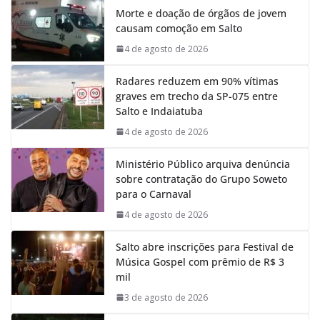
Morte e doação de órgãos de jovem
b
s
e
g
causam comoção em Salto
o
A
d
r
o
p
I
a
4 de agosto de 2026
k
p
n
m
Radares reduzem em 90% vítimas
graves em trecho da SP-075 entre
Salto e Indaiatuba
4 de agosto de 2026
Ministério Público arquiva denúncia
sobre contratação do Grupo Soweto
para o Carnaval
4 de agosto de 2026
Salto abre inscrições para Festival de
Música Gospel com prêmio de R$ 3
mil
3 de agosto de 2026