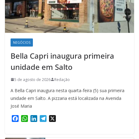
NEGÓCIOS
Bella Capri inaugura primeira
unidade em Salto
5 de agosto de 2026
Redação
A Bella Capri inaugura nesta quarta-feira (5) sua primeira
unidade em Salto. A pizzaria está localizada na Avenida
José Maria
F
W
L
T
X
a
h
i
e
c
a
n
l
e
t
k
e