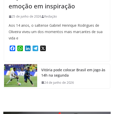
emoção em inspiração
25 de junho de 2026
Redação
Aos 14 anos, o saltense Gabriel Henrique Rodrigues de
Oliveira viveu um dos momentos mais marcantes de sua
vida e
F
W
L
T
X
a
h
i
e
c
a
n
l
e
t
k
e
Vitória pode colocar Brasil em jogo às
b
s
e
g
14h na segunda
o
A
d
r
o
p
I
a
24 de junho de 2026
k
p
n
m