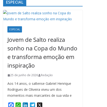
ESPECIAL
ESPECIAL
Jovem de Salto realiza
sonho na Copa do Mundo
e transforma emoção em
inspiração
25 de junho de 2026
Redação
Aos 14 anos, o saltense Gabriel Henrique
Rodrigues de Oliveira viveu um dos
momentos mais marcantes de sua vida e
F
W
L
T
X