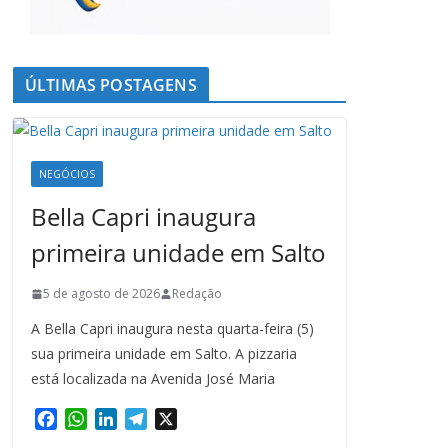
ÚLTIMAS POSTAGENS
NEGÓCIOS
Bella Capri inaugura
primeira unidade em Salto
5 de agosto de 2026
Redação
A Bella Capri inaugura nesta quarta-feira (5)
sua primeira unidade em Salto. A pizzaria
está localizada na Avenida José Maria
F
W
L
T
X
a
h
i
e