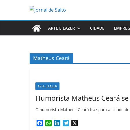
Pular
para
o
conteúdo
ARTE E LAZER
CIDADE
EMPRE
Matheus Ceará
ARTE E LAZER
Humorista Matheus Ceará se a
O humorista Matheus Ceará traz para a cidade d
F
W
L
T
X
a
h
i
e