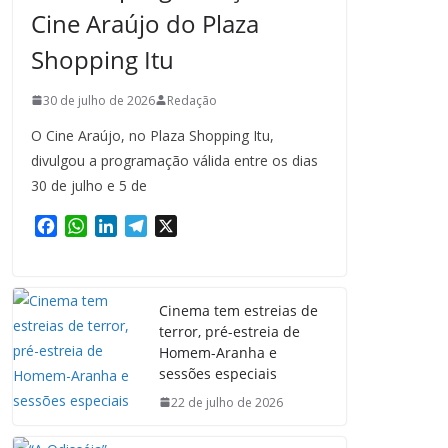
Cine Araújo do Plaza
Shopping Itu
30 de julho de 2026
Redação
O Cine Araújo, no Plaza Shopping Itu,
divulgou a programação válida entre os dias
30 de julho e 5 de
F
W
L
T
X
a
h
i
e
c
a
n
l
e
t
k
e
Cinema tem estreias de
b
s
e
g
terror, pré-estreia de
o
A
d
r
Homem-Aranha e
o
p
I
a
sessões especiais
k
p
n
m
22 de julho de 2026