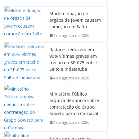
c
a
n
l
e
t
k
e
Morte e doação de
b
s
e
g
órgãos de jovem causam
o
A
d
r
comoção em Salto
o
p
I
a
4 de agosto de 2026
k
p
n
m
Radares reduzem em
90% vítimas graves em
trecho da SP-075 entre
Salto e Indaiatuba
4 de agosto de 2026
Ministério Público
arquiva denúncia sobre
contratação do Grupo
Soweto para o Carnaval
4 de agosto de 2026
Salto abre inscrições