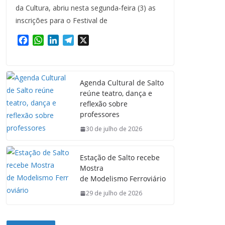
da Cultura, abriu nesta segunda-feira (3) as
inscrições para o Festival de
F
W
L
T
X
a
h
i
e
c
a
n
l
e
t
k
e
Agenda Cultural de Salto
b
s
e
g
reúne teatro, dança e
o
A
d
r
reflexão sobre
o
p
I
a
professores
k
p
n
m
30 de julho de 2026
Estação de Salto recebe
Mostra
de Modelismo Ferroviário
29 de julho de 2026