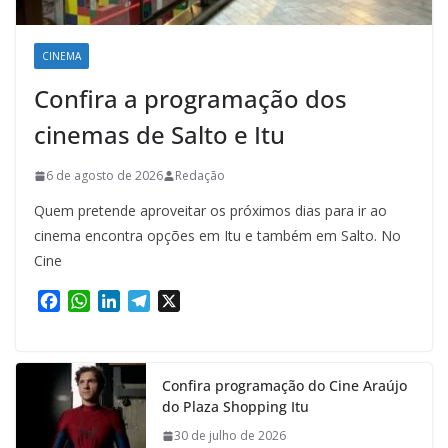
CINEMA
Confira a programação dos
cinemas de Salto e Itu
6 de agosto de 2026
Redação
Quem pretende aproveitar os próximos dias para ir ao
cinema encontra opções em Itu e também em Salto. No
Cine
F
W
L
T
X
a
h
i
e
c
a
n
l
e
t
k
e
Confira programação do Cine Araújo
b
s
e
g
do Plaza Shopping Itu
o
A
d
r
o
p
I
a
30 de julho de 2026