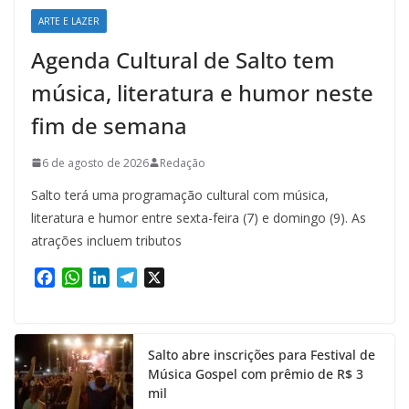
ARTE E LAZER
Agenda Cultural de Salto tem
música, literatura e humor neste
fim de semana
6 de agosto de 2026
Redação
Salto terá uma programação cultural com música,
literatura e humor entre sexta-feira (7) e domingo (9). As
atrações incluem tributos
F
W
L
T
X
a
h
i
e
c
a
n
l
e
t
k
e
Salto abre inscrições para Festival de
b
s
e
g
Música Gospel com prêmio de R$ 3
o
A
d
r
mil
o
p
I
a