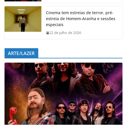
k
p
n
m
Cinema tem estreias de terror, pré-
estreia de Homem-Aranha e sessões
especiais
22 de julho de 2026
ARTE/LAZER