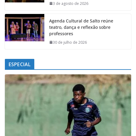
k
p
n
m
3 de agosto de 2026
Agenda Cultural de Salto reúne
teatro, dança e reflexão sobre
professores
30 de julho de 2026
ESPECIAL