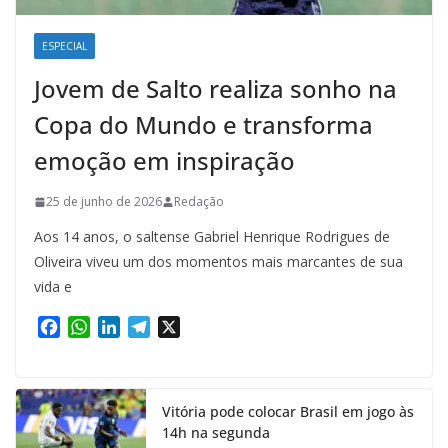
ESPECIAL
Jovem de Salto realiza sonho na
Copa do Mundo e transforma
emoção em inspiração
25 de junho de 2026
Redação
Aos 14 anos, o saltense Gabriel Henrique Rodrigues de
Oliveira viveu um dos momentos mais marcantes de sua
vida e
F
W
L
T
X
a
h
i
e
c
a
n
l
e
t
k
e
Vitória pode colocar Brasil em jogo às
b
s
e
g
14h na segunda
o
A
d
r