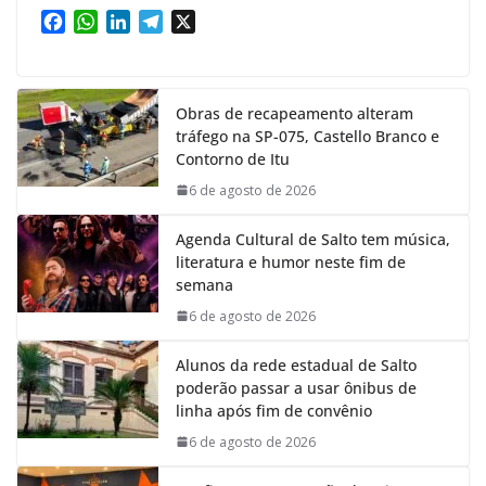
F
W
L
T
X
a
h
i
e
c
a
n
l
e
t
k
e
Obras de recapeamento alteram
b
s
e
g
tráfego na SP-075, Castello Branco e
o
A
d
r
Contorno de Itu
o
p
I
a
k
p
n
m
6 de agosto de 2026
Agenda Cultural de Salto tem música,
literatura e humor neste fim de
semana
6 de agosto de 2026
Alunos da rede estadual de Salto
poderão passar a usar ônibus de
linha após fim de convênio
6 de agosto de 2026