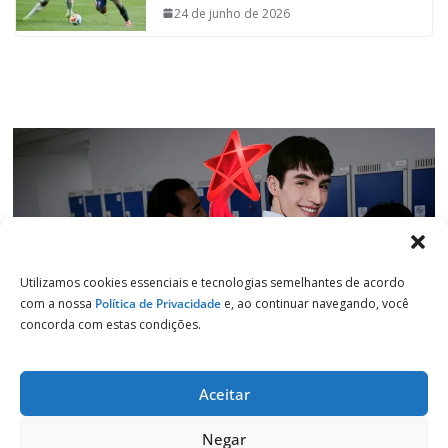
o
p
I
a
24 de junho de 2026
k
p
n
m
Utilizamos cookies essenciais e tecnologias semelhantes de acordo
com a nossa
Política de Privacidade
e, ao continuar navegando, você
concorda com estas condições.
Aceitar
Copyright © 2026
Jornal de Salto
. Todos os direitos reservados.
Negar