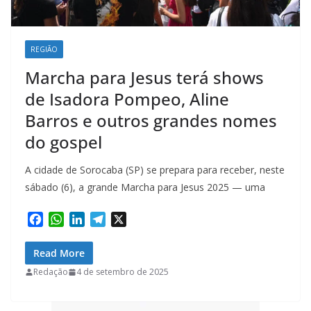
REGIÃO
Marcha para Jesus terá shows
de Isadora Pompeo, Aline
Barros e outros grandes nomes
do gospel
A cidade de Sorocaba (SP) se prepara para receber, neste
sábado (6), a grande Marcha para Jesus 2025 — uma
F
W
L
T
X
a
h
i
e
c
a
n
l
Read More
e
t
k
e
Redação
4 de setembro de 2025
b
s
e
g
o
A
d
r