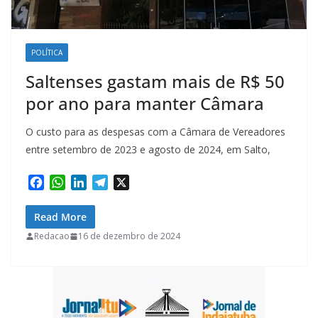
POLÍTICA
Saltenses gastam mais de R$ 50
por ano para manter Câmara
O custo para as despesas com a Câmara de Vereadores
entre setembro de 2023 e agosto de 2024, em Salto,
F
W
L
T
X
a
h
i
e
c
a
n
l
Read More
e
t
k
e
Redacao
16 de dezembro de 2024
b
s
e
g
o
A
d
r
o
p
I
a
k
p
n
m