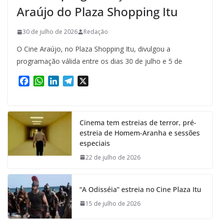
Araújo do Plaza Shopping Itu
30 de julho de 2026
Redação
O Cine Araújo, no Plaza Shopping Itu, divulgou a
programação válida entre os dias 30 de julho e 5 de
F
W
L
T
X
a
h
i
e
c
a
n
l
e
t
k
e
Cinema tem estreias de terror, pré-
b
s
e
g
estreia de Homem-Aranha e sessões
o
A
d
r
especiais
o
p
I
a
k
p
n
m
22 de julho de 2026
“A Odisséia” estreia no Cine Plaza Itu
15 de julho de 2026