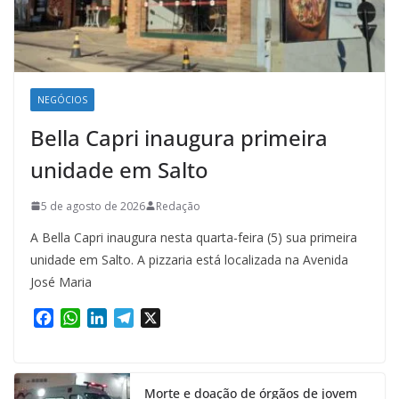
NEGÓCIOS
Bella Capri inaugura primeira
unidade em Salto
5 de agosto de 2026
Redação
A Bella Capri inaugura nesta quarta-feira (5) sua primeira
unidade em Salto. A pizzaria está localizada na Avenida
José Maria
F
W
L
T
X
a
h
i
e
c
a
n
l
e
t
k
e
Morte e doação de órgãos de jovem
b
s
e
g