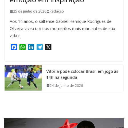
25 de junho de 2026
Redação
Aos 14 anos, o saltense Gabriel Henrique Rodrigues de
Oliveira viveu um dos momentos mais marcantes de sua
vida e
F
W
L
T
X
a
h
i
e
c
a
n
l
e
t
k
e
Vitória pode colocar Brasil em jogo às
b
s
e
g
14h na segunda
o
A
d
r
o
p
I
a
24 de junho de 2026
k
p
n
m