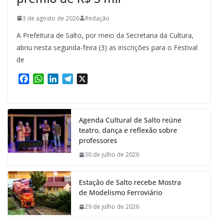
3 de agosto de 2026
Redação
A Prefeitura de Salto, por meio da Secretaria da Cultura,
abriu nesta segunda-feira (3) as inscrições para o Festival
de
F
W
L
T
X
a
h
i
e
c
a
n
l
e
t
k
e
Agenda Cultural de Salto reúne
b
s
e
g
teatro, dança e reflexão sobre
o
A
d
r
professores
o
p
I
a
k
p
n
m
30 de julho de 2026
Estação de Salto recebe Mostra
de Modelismo Ferroviário
29 de julho de 2026