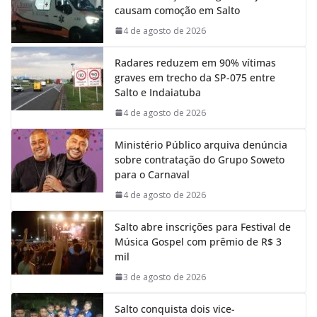
causam comoção em Salto
o
A
d
r
o
p
I
a
4 de agosto de 2026
k
p
n
m
Radares reduzem em 90% vítimas
graves em trecho da SP-075 entre
Salto e Indaiatuba
4 de agosto de 2026
Ministério Público arquiva denúncia
sobre contratação do Grupo Soweto
para o Carnaval
4 de agosto de 2026
Salto abre inscrições para Festival de
Música Gospel com prêmio de R$ 3
mil
3 de agosto de 2026
Salto conquista dois vice-