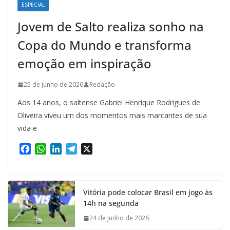
ESPECIAL
Jovem de Salto realiza sonho na
Copa do Mundo e transforma
emoção em inspiração
25 de junho de 2026
Redação
Aos 14 anos, o saltense Gabriel Henrique Rodrigues de
Oliveira viveu um dos momentos mais marcantes de sua
vida e
F
W
L
T
X
a
h
i
e
c
a
n
l
e
t
k
e
Vitória pode colocar Brasil em jogo às
b
s
e
g
14h na segunda
o
A
d
r
o
p
I
a
24 de junho de 2026
k
p
n
m