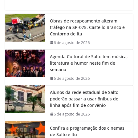
a
h
i
e
c
a
n
l
e
t
k
e
Obras de recapeamento alteram
b
s
e
g
tráfego na SP-075, Castello Branco e
o
A
d
r
Contorno de Itu
o
p
I
a
k
p
n
m
6 de agosto de 2026
Agenda Cultural de Salto tem música,
literatura e humor neste fim de
semana
6 de agosto de 2026
Alunos da rede estadual de Salto
poderão passar a usar ônibus de
linha após fim de convênio
6 de agosto de 2026
Confira a programação dos cinemas
de Salto e Itu