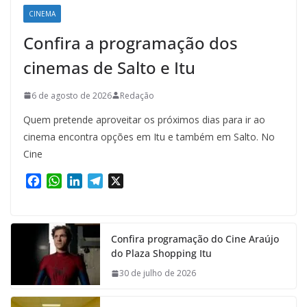
CINEMA
Confira a programação dos
cinemas de Salto e Itu
6 de agosto de 2026
Redação
Quem pretende aproveitar os próximos dias para ir ao
cinema encontra opções em Itu e também em Salto. No
Cine
F
W
L
T
X
a
h
i
e
c
a
n
l
e
t
k
e
Confira programação do Cine Araújo
b
s
e
g
do Plaza Shopping Itu
o
A
d
r
o
p
I
a
30 de julho de 2026
k
p
n
m