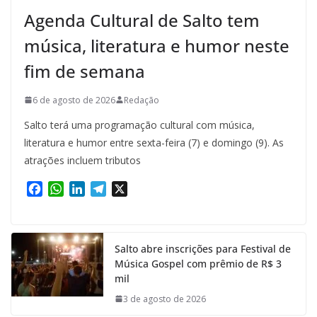
Agenda Cultural de Salto tem
música, literatura e humor neste
fim de semana
6 de agosto de 2026
Redação
Salto terá uma programação cultural com música,
literatura e humor entre sexta-feira (7) e domingo (9). As
atrações incluem tributos
F
W
L
T
X
a
h
i
e
c
a
n
l
e
t
k
e
Salto abre inscrições para Festival de
b
s
e
g
Música Gospel com prêmio de R$ 3
o
A
d
r
mil
o
p
I
a
k
p
n
m
3 de agosto de 2026