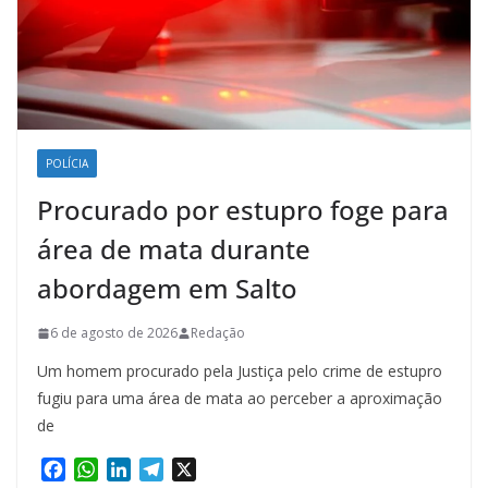
POLÍCIA
Procurado por estupro foge para
área de mata durante
abordagem em Salto
6 de agosto de 2026
Redação
Um homem procurado pela Justiça pelo crime de estupro
fugiu para uma área de mata ao perceber a aproximação
de
F
W
L
T
X