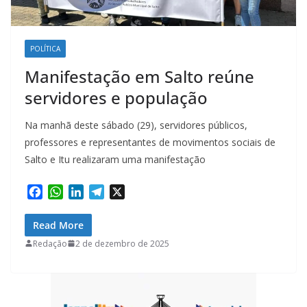
POLÍTICA
Manifestação em Salto reúne
servidores e população
Na manhã deste sábado (29), servidores públicos,
professores e representantes de movimentos sociais de
Salto e Itu realizaram uma manifestação
F
W
L
T
X
a
h
i
e
c
a
n
l
Read More
e
t
k
e
Redação
2 de dezembro de 2025
b
s
e
g
o
A
d
r
o
p
I
a
k
p
n
m