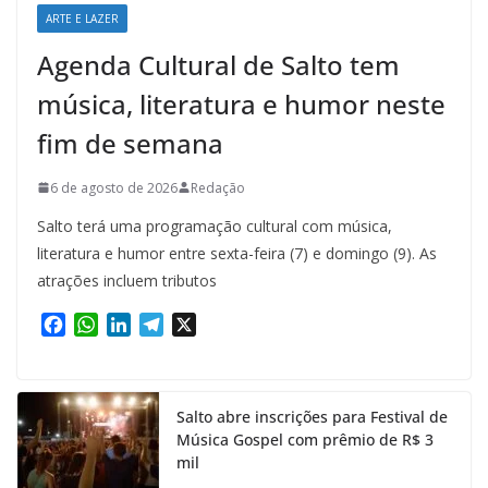
ARTE E LAZER
Agenda Cultural de Salto tem
música, literatura e humor neste
fim de semana
6 de agosto de 2026
Redação
Salto terá uma programação cultural com música,
literatura e humor entre sexta-feira (7) e domingo (9). As
atrações incluem tributos
F
W
L
T
X
a
h
i
e
c
a
n
l
e
t
k
e
Salto abre inscrições para Festival de
b
s
e
g
Música Gospel com prêmio de R$ 3
o
A
d
r
mil
o
p
I
a