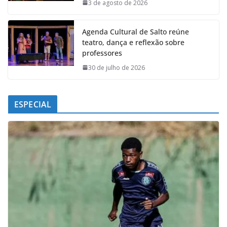
k
p
n
m
3 de agosto de 2026
Agenda Cultural de Salto reúne
teatro, dança e reflexão sobre
professores
30 de julho de 2026
ESPECIAL