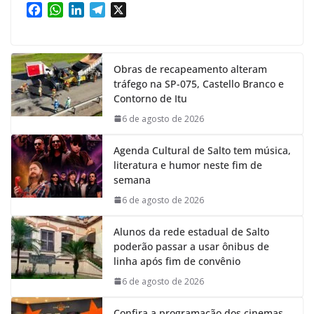
F
W
L
T
X
a
h
i
e
c
a
n
l
e
t
k
e
Obras de recapeamento alteram
b
s
e
g
tráfego na SP-075, Castello Branco e
o
A
d
r
Contorno de Itu
o
p
I
a
k
p
n
m
6 de agosto de 2026
Agenda Cultural de Salto tem música,
literatura e humor neste fim de
semana
6 de agosto de 2026
Alunos da rede estadual de Salto
poderão passar a usar ônibus de
linha após fim de convênio
6 de agosto de 2026
Confira a programação dos cinemas