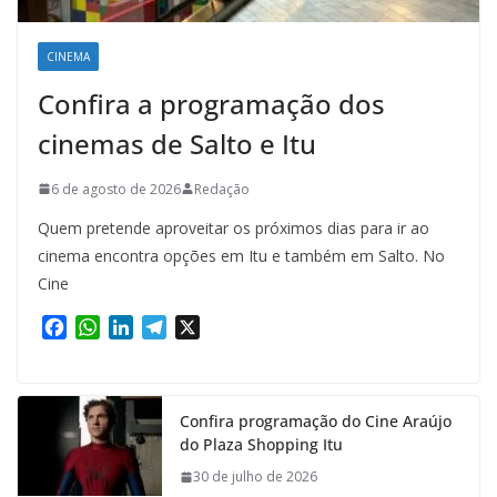
CINEMA
Confira a programação dos
cinemas de Salto e Itu
6 de agosto de 2026
Redação
Quem pretende aproveitar os próximos dias para ir ao
cinema encontra opções em Itu e também em Salto. No
Cine
F
W
L
T
X
a
h
i
e
c
a
n
l
e
t
k
e
Confira programação do Cine Araújo
b
s
e
g
do Plaza Shopping Itu
o
A
d
r
o
p
I
a
30 de julho de 2026