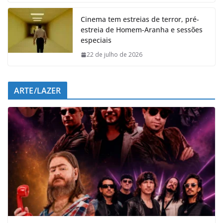
k
p
n
m
Cinema tem estreias de terror, pré-
estreia de Homem-Aranha e sessões
especiais
22 de julho de 2026
ARTE/LAZER