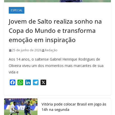
ESPECIAL
Jovem de Salto realiza sonho na
Copa do Mundo e transforma
emoção em inspiração
25 de junho de 2026
Redação
Aos 14 anos, o saltense Gabriel Henrique Rodrigues de
Oliveira viveu um dos momentos mais marcantes de sua
vida e
F
W
L
T
X
a
h
i
e
c
a
n
l
e
t
k
e
Vitória pode colocar Brasil em jogo às
b
s
e
g
14h na segunda
o
A
d
r