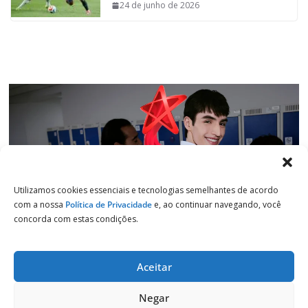
o
p
I
a
24 de junho de 2026
k
p
n
m
Utilizamos cookies essenciais e tecnologias semelhantes de acordo
com a nossa
Política de Privacidade
e, ao continuar navegando, você
concorda com estas condições.
Aceitar
Copyright © 2026
Jornal de Salto
. Todos os direitos reservados.
Negar