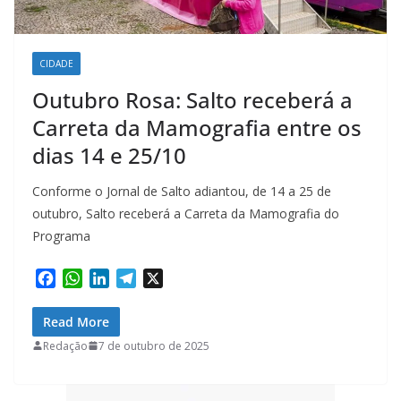
CIDADE
Outubro Rosa: Salto receberá a
Carreta da Mamografia entre os
dias 14 e 25/10
Conforme o Jornal de Salto adiantou, de 14 a 25 de
outubro, Salto receberá a Carreta da Mamografia do
Programa
F
W
L
T
X
a
h
i
e
c
a
n
l
Read More
e
t
k
e
Redação
7 de outubro de 2025
b
s
e
g
o
A
d
r
o
p
I
a