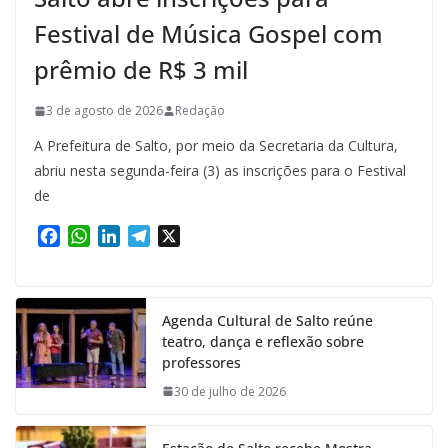
Festival de Música Gospel com
prêmio de R$ 3 mil
3 de agosto de 2026
Redação
A Prefeitura de Salto, por meio da Secretaria da Cultura,
abriu nesta segunda-feira (3) as inscrições para o Festival
de
F
W
L
T
X
a
h
i
e
c
a
n
l
e
t
k
e
Agenda Cultural de Salto reúne
b
s
e
g
teatro, dança e reflexão sobre
o
A
d
r
professores
o
p
I
a
k
p
n
m
30 de julho de 2026