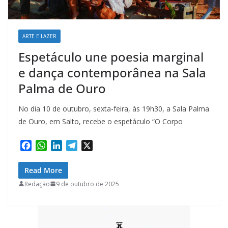
ARTE E LAZER
Espetáculo une poesia marginal
e dança contemporânea na Sala
Palma de Ouro
No dia 10 de outubro, sexta-feira, às 19h30, a Sala Palma
de Ouro, em Salto, recebe o espetáculo “O Corpo
F
W
L
T
X
a
h
i
e
c
a
n
l
Read More
e
t
k
e
Redação
9 de outubro de 2025
b
s
e
g
o
A
d
r
o
p
I
a
k
p
n
m