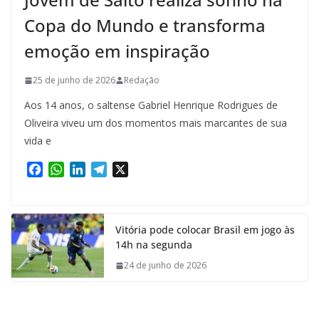
Copa do Mundo e transforma
emoção em inspiração
25 de junho de 2026
Redação
Aos 14 anos, o saltense Gabriel Henrique Rodrigues de
Oliveira viveu um dos momentos mais marcantes de sua
vida e
F
W
L
T
X
a
h
i
e
c
a
n
l
e
t
k
e
Vitória pode colocar Brasil em jogo às
b
s
e
g
14h na segunda
o
A
d
r
o
p
I
a
24 de junho de 2026
k
p
n
m