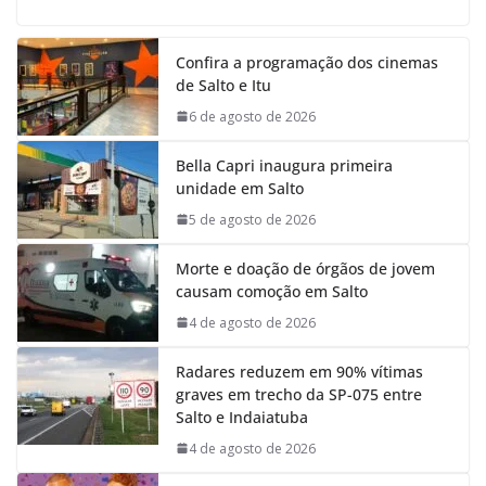
c
a
n
l
e
t
k
e
Confira a programação dos cinemas
b
s
e
g
de Salto e Itu
o
A
d
r
o
p
I
a
6 de agosto de 2026
k
p
n
m
Bella Capri inaugura primeira
unidade em Salto
5 de agosto de 2026
Morte e doação de órgãos de jovem
causam comoção em Salto
4 de agosto de 2026
Radares reduzem em 90% vítimas
graves em trecho da SP-075 entre
Salto e Indaiatuba
4 de agosto de 2026