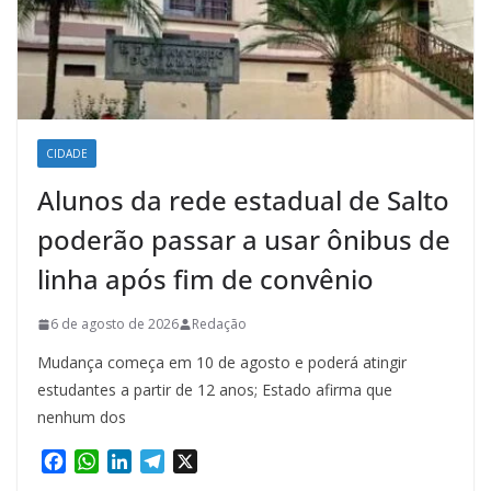
CIDADE
Alunos da rede estadual de Salto
poderão passar a usar ônibus de
linha após fim de convênio
6 de agosto de 2026
Redação
Mudança começa em 10 de agosto e poderá atingir
estudantes a partir de 12 anos; Estado afirma que
nenhum dos
F
W
L
T
X
a
h
i
e