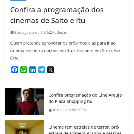
Confira a programação dos
cinemas de Salto e Itu
6 de agosto de 2026
Redação
Quem pretende aproveitar os próximos dias para ir ao
cinema encontra opções em Itu e também em Salto. No
Cine
F
W
L
T
X
a
h
i
e
c
a
n
l
e
t
k
e
Confira programação do Cine Araújo
b
s
e
g
do Plaza Shopping Itu
o
A
d
r
o
p
I
a
30 de julho de 2026
k
p
n
m
Cinema tem estreias de terror, pré-
estreia de Homem-Aranha e sessões