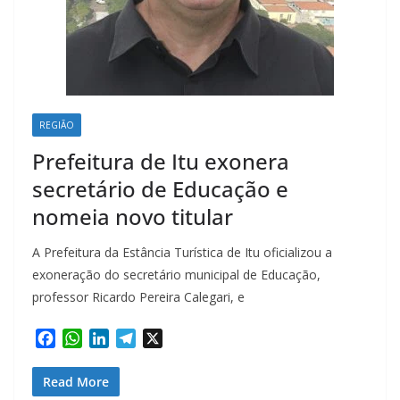
REGIÃO
Prefeitura de Itu exonera
secretário de Educação e
nomeia novo titular
A Prefeitura da Estância Turística de Itu oficializou a
exoneração do secretário municipal de Educação,
professor Ricardo Pereira Calegari, e
F
W
L
T
X
a
h
i
e
c
a
n
l
Read More
e
t
k
e