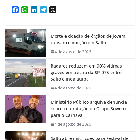
F
W
L
T
X
a
h
i
e
c
a
n
l
e
t
k
e
Morte e doação de órgãos de jovem
b
s
e
g
causam comoção em Salto
o
A
d
r
o
p
I
a
4 de agosto de 2026
k
p
n
m
Radares reduzem em 90% vítimas
graves em trecho da SP-075 entre
Salto e Indaiatuba
4 de agosto de 2026
Ministério Público arquiva denúncia
sobre contratação do Grupo Soweto
para o Carnaval
4 de agosto de 2026
Salto abre inscrições para Festival de