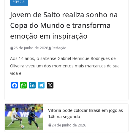
ESPECIAL
Jovem de Salto realiza sonho na
Copa do Mundo e transforma
emoção em inspiração
25 de junho de 2026
Redação
Aos 14 anos, o saltense Gabriel Henrique Rodrigues de
Oliveira viveu um dos momentos mais marcantes de sua
vida e
F
W
L
T
X
a
h
i
e
c
a
n
l
e
t
k
e
Vitória pode colocar Brasil em jogo às
b
s
e
g
14h na segunda
o
A
d
r
o
p
I
a
24 de junho de 2026
k
p
n
m