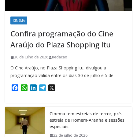
CINEMA
Confira programação do Cine
Araújo do Plaza Shopping Itu
30 de julho de 2026
Redação
O Cine Araújo, no Plaza Shopping Itu, divulgou a
programação válida entre os dias 30 de julho e 5 de
F
W
L
T
X
a
h
i
e
c
a
n
l
e
t
k
e
Cinema tem estreias de terror, pré-
b
s
e
g
estreia de Homem-Aranha e sessões
o
A
d
r
especiais
o
p
I
a
k
p
n
m
22 de julho de 2026