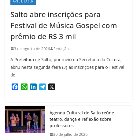
ARTE E LAZER
Salto abre inscrições para
Festival de Música Gospel com
prêmio de R$ 3 mil
3 de agosto de 2026
Redação
A Prefeitura de Salto, por meio da Secretaria da Cultura,
abriu nesta segunda-feira (3) as inscrições para o Festival
de
F
W
L
T
X
a
h
i
e
c
a
n
l
e
t
k
e
Agenda Cultural de Salto reúne
b
s
e
g
teatro, dança e reflexão sobre
o
A
d
r
professores
o
p
I
a
k
p
n
m
30 de julho de 2026